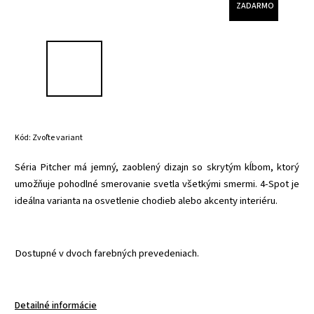
ZADARMO
Kód:
Zvoľte variant
Séria
Pitcher má jemný, zaoblený dizajn so skrytým kĺbom, ktorý
umožňuje pohodlné smerovanie svetla všetkými smermi. 4-Spot je
ideálna varianta na osvetlenie chodieb alebo akcenty interiéru.
Dostupné v dvoch farebných prevedeniach.
Detailné informácie