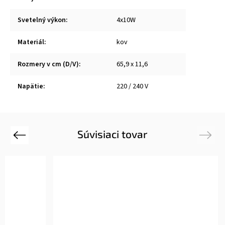
Svetelný výkon
:
4x10W
Materiál
:
kov
Rozmery v cm (D/V)
:
65,9 x 11,6
Napätie
:
220 / 240 V
Súvisiaci tovar
Previous
Next