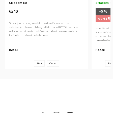
Skladom EU
Skladom
(1
€540
–5 %
€70,
od
So svojou ostrou, okrúhlou základňou a jemne
zakriveným tvarom hlavy reflektora je KOTO ideálnou
Interiérová l
voľbou na pridanie funkčného bodového osvetlenia do
kompozícia t
každého moderného interiéru...
smerovania sv
prevedeniach, 
Detail
Detail
Biela
Čierna
Biel