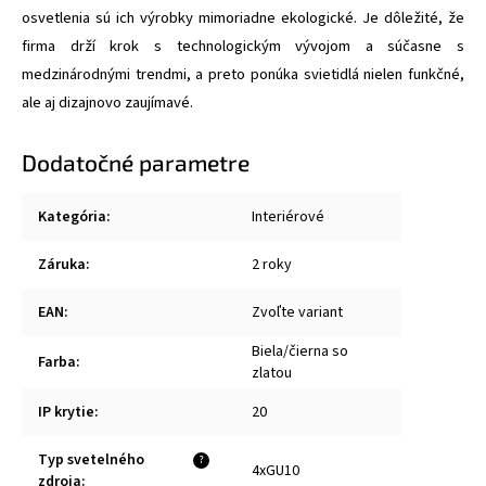
osvetlenia sú ich výrobky mimoriadne ekologické. Je dôležité, že
firma drží krok s technologickým vývojom a súčasne s
medzinárodnými trendmi, a preto ponúka svietidlá nielen funkčné,
ale aj dizajnovo zaujímavé.
Dodatočné parametre
Kategória
:
Interiérové
Záruka
:
2 roky
EAN
:
Zvoľte variant
Biela/čierna so
Farba
:
zlatou
IP krytie
:
20
Typ svetelného
?
4xGU10
zdroja
: