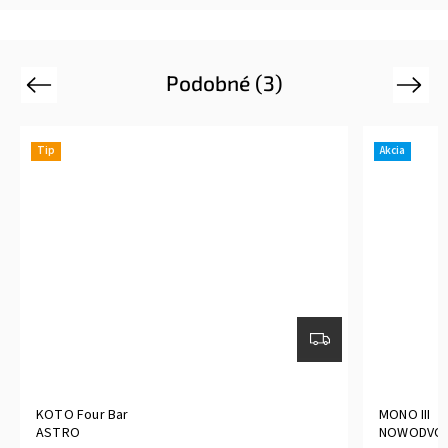
Podobné (3)
Previous
Next
Tip
Akcia
KOTO Four Bar
MONO III
ASTRO
NOWODVOR