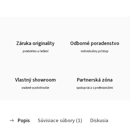
Záruka originality
Odborné poradenstvo
produktov a riešení
individuálny prístup
Vlastný showroom
Partnerská zóna
osobné vyzdvihnutie
spolupráca s profesionálmi
Popis
Súvisiace súbory (1)
Diskusia