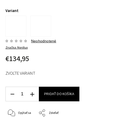
Variant
Neohodnotené
Značka:
Nordlux
€134,95
ZVOĽTE VARIANT
PRIDAŤ DO KOŠÍKA
Opýtať sa
Zdieľať