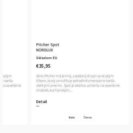
Pitcher Spot
NORDLUX
Skladom EU
€35,95
 skrytým
Séria Pitcher má jemný, zaoblený dizajn so skrytým
e svetla
kĺbom, ktorý umožňuje pohodlné smerovanie svetla
 na osvetlenie
všetkými smermi. Spot je ideálna varianta na osvetlenie
chodieb, kuchynských...
Detail
Biela
Čierna