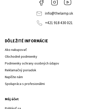
Facebook
Instagram
YouTube
info
@
thelamp.sk
+421 918 430 021
DÔLEŽITÉ INFORMÁCIE
Ako nakupovať
Obchodné podmienky
Podmienky ochrany osobných údajov
Reklamačný poriadok
Napíšte nám
Spolupráca s profesionálmi
Môj účet
Prihlásiť sa