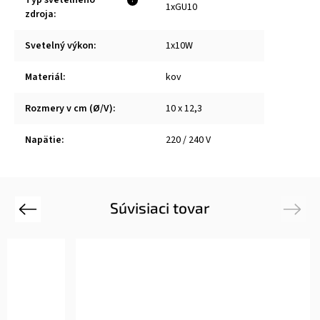
Typ svetelného
?
1xGU10
zdroja
:
Svetelný výkon
:
1x10W
Materiál
:
kov
Rozmery v cm (Ø/V)
:
10 x 12,3
Napätie
:
220 / 240 V
Súvisiaci tovar
Previous
Next