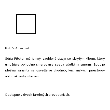
Kód:
Zvoľte variant
Séria
Pitcher má jemný, zaoblený dizajn so skrytým kĺbom, ktorý
umožňuje pohodlné smerovanie svetla všetkými smermi. Spot je
ideálna varianta na osvetlenie chodieb, kuchynských priestorov
alebo akcenty interiéru.
Dostupné v dvoch farebných prevedeniach.