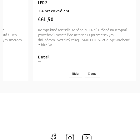
LED2
2-4 pracovné dni
€61,50
tým
Kompaktné svietidlá zo série ZETA sú určené na stropnú
ontáž. Ten
povrchovú montáž do interiéru s prizmatickým
vaným smerom.
difuzórom. Svetelný zdroj - SMD LED. Svietidlo je vyrobené
z hliníka....
Detail
Biela
Čierna
Facebook
Instagram
YouTube