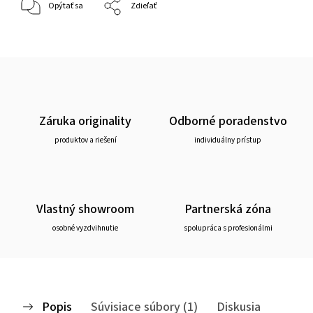
Opýtať sa
Zdieľať
Záruka originality
Odborné poradenstvo
produktov a riešení
individuálny prístup
Vlastný showroom
Partnerská zóna
osobné vyzdvihnutie
spolupráca s profesionálmi
Popis
Súvisiace súbory (1)
Diskusia