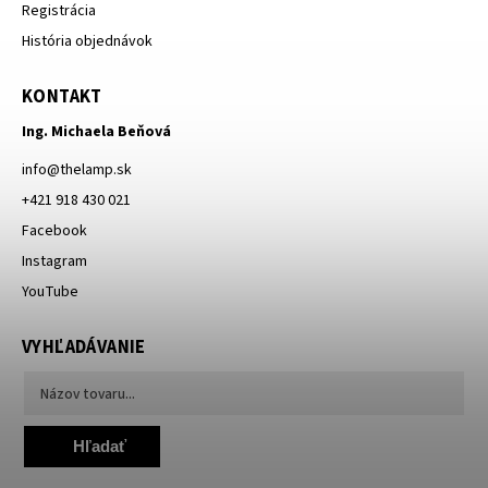
Registrácia
História objednávok
KONTAKT
Ing. Michaela Beňová
info
@
thelamp.sk
+421 918 430 021
Facebook
Instagram
YouTube
VYHĽADÁVANIE
Hľadať