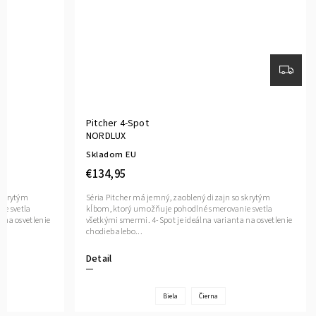
Pitcher 4-Spot
NORDLUX
Skladom EU
€134,95
 skrytým
Séria Pitcher má jemný, zaoblený dizajn so skrytým
e svetla
kĺbom, ktorý umožňuje pohodlné smerovanie svetla
 na osvetlenie
všetkými smermi. 4-Spot je ideálna varianta na osvetlenie
chodieb alebo...
Detail
Biela
Čierna