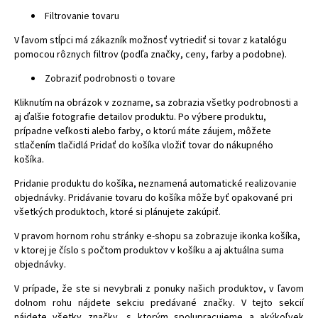
Filtrovanie tovaru
V ľavom stĺpci má zákazník možnosť vytriediť si tovar z katalógu
pomocou rôznych filtrov (podľa značky, ceny, farby a podobne).
Zobraziť podrobnosti o tovare
Kliknutím na obrázok v zozname, sa zobrazia všetky podrobnosti a
aj ďalšie fotografie detailov produktu. Po výbere produktu,
prípadne veľkosti alebo farby, o ktorú máte záujem, môžete
stlačením tlačidlá Pridať do košíka vložiť tovar do nákupného
košíka.
Pridanie produktu do košíka, neznamená automatické realizovanie
objednávky. Pridávanie tovaru do košíka môže byť opakované pri
všetkých produktoch, ktoré si plánujete zakúpiť.
V pravom hornom rohu stránky e-shopu sa zobrazuje ikonka košíka,
v ktorej je číslo s počtom produktov v košíku a aj aktuálna suma
objednávky.
V prípade, že ste si nevybrali z ponuky našich produktov, v ľavom
dolnom rohu nájdete sekciu predávané značky. V tejto sekcií
nájdete všetky značky, s ktorým spolupracujeme a akýkoľvek