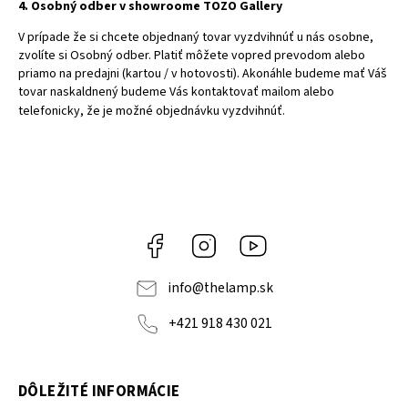
4. Osobný odber v showroome TOZO Gallery
V prípade že si chcete objednaný tovar vyzdvihnúť u nás osobne,
zvolíte si Osobný odber. Platiť môžete vopred prevodom alebo
priamo na predajni (kartou / v hotovosti). Akonáhle budeme mať Váš
tovar naskaldnený budeme Vás kontaktovať mailom alebo
telefonicky, že je možné objednávku vyzdvihnúť.
Facebook
Instagram
YouTube
info
@
thelamp.sk
+421 918 430 021
DÔLEŽITÉ INFORMÁCIE