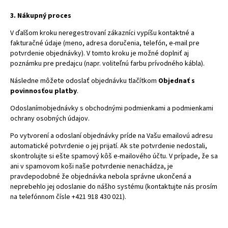
3. Nákupný proces
V ďalšom kroku neregestrovaní zákazníci vypíšu kontaktné a
fakturačné údaje (meno, adresa doručenia, telefón, e-mail pre
potvrdenie objednávky). V tomto kroku je možné doplniť aj
poznámku pre predajcu (napr. voliteľnú farbu prívodného kábla).
Následne môžete odoslať objednávku tlačítkom
Objednať s
povinnosťou platby
.
Odoslanímobjednávky s obchodnými podmienkami a pod
mienkami
ochrany osobných údajov.
Po vytvorení a odoslaní objednávky príde na Vašu emailovú adresu
automatické potvrdenie o jej prijatí. Ak ste potvrdenie nedostali,
skontrolujte si ešte spamový kôš e-mailového účtu. V prípade, že sa
ani v spamovom koši naše potvrdenie nenachádza, je
pravdepodobné že objednávka nebola správne ukončená a
neprebehlo jej odoslanie do nášho systému (kontaktujte nás prosím
na telefónnom čísle +421 918 430 021).