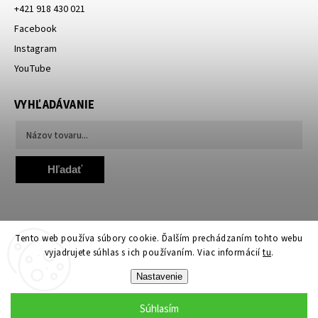
+421 918 430 021
Facebook
Instagram
YouTube
VYHĽADÁVANIE
Hľadať
Tento web používa súbory cookie. Ďalším prechádzaním tohto webu
vyjadrujete súhlas s ich používaním. Viac informácií
tu
.
Copyright 2026
TheLamp.sk
. Všetky práva vyhradené.
Nastavenie
Upraviť nastavenie cookies
Súhlasím
Grafický návrh vytvořil a nakódoval
Shoptak.cz