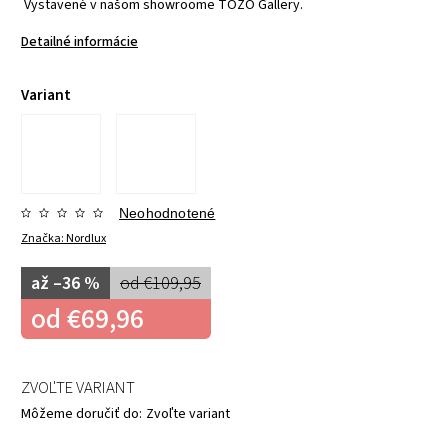
Vystavené v našom showroome TOZO Gallery.
Detailné informácie
Variant
Neohodnotené
Značka:
Nordlux
až –36 %
od €109,95
od
€69,96
ZVOĽTE VARIANT
Môžeme doručiť do:
Zvoľte variant