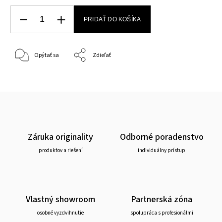
PRIDAŤ DO KOŠÍKA
Opýtať sa
Zdieľať
Záruka originality
Odborné poradenstvo
produktov a riešení
individuálny prístup
Vlastný showroom
Partnerská zóna
osobné vyzdvihnutie
spolupráca s profesionálmi