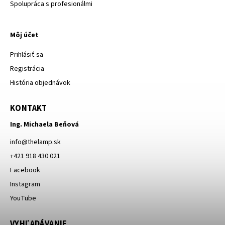
Spolupráca s profesionálmi
Môj účet
Prihlásiť sa
Registrácia
História objednávok
KONTAKT
Ing. Michaela Beňová
info
@
thelamp.sk
+421 918 430 021
Facebook
Instagram
YouTube
VYHĽADÁVANIE