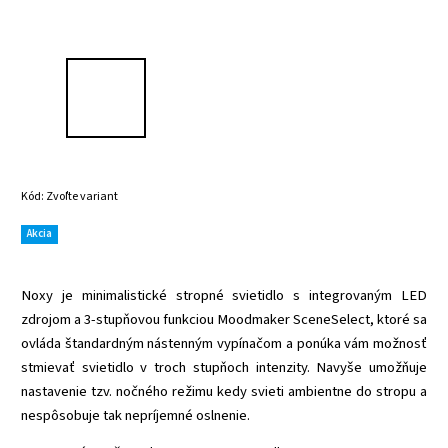
Kód:
Zvoľte variant
Akcia
Noxy je minimalistické stropné svietidlo s integrovaným LED
zdrojom a 3-stupňovou funkciou Moodmaker SceneSelect, ktoré sa
ovláda štandardným nástenným vypínačom a ponúka vám možnosť
stmievať svietidlo v troch stupňoch intenzity. Navyše umožňuje
nastavenie tzv. nočného režimu kedy svieti ambientne do stropu a
nespôsobuje tak nepríjemné oslnenie.