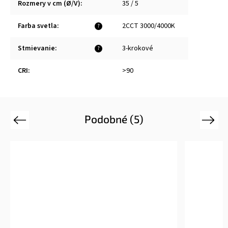
Rozmery v cm (Ø/V)
:
35 / 5
Farba svetla
:
2CCT 3000/4000K
?
Stmievanie
:
3-krokové
?
CRI
:
>90
Podobné (5)
Previous
Next