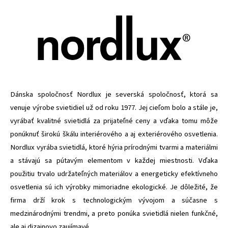
Dánska spoločnosť Nordlux je severská spoločnosť, ktorá sa
venuje výrobe svietidiel už od roku 1977. Jej cieľom bolo a stále je,
vyrábať kvalitné svietidlá za prijateľné ceny a vďaka tomu môže
ponúknuť širokú škálu interiérového a aj exteriérového osvetlenia.
Nordlux vyrába svietidlá, ktoré hýria prírodnými tvarmi a materiálmi
a stávajú sa pútavým elementom v každej miestnosti. Vďaka
použitiu trvalo udržateľných materiálov a energeticky efektívneho
osvetlenia sú ich výrobky mimoriadne ekologické. Je dôležité, že
firma drží krok s technologickým vývojom a súčasne s
medzinárodnými trendmi, a preto ponúka svietidlá nielen funkčné,
ale aj dizajnovo zaujímavé.