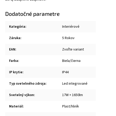
Dodatočné parametre
Kategória
:
Interiérové
Záruka
:
5 Rokov
EAN
:
Zvoľte variant
Farba
:
Biela/čierna
IP krytie
:
IP44
Typ svetelného zdroja
:
Led integrované
Svetelný výkon
:
17W × 1650lm
Materiál
:
Plast/hliník