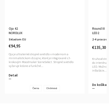
Oja 42
Round III
NORDLUX
LED2
Skladom EU
2-4 pracovn
€94,95
€135,30
Oja je ultratenké stropné svietidlo v modernom a
minimalistickom dizajne, ktoré je integrované s 3-
Kruhové strop
krokovým Moodmaker SceneSelect. Stropné svietidlo
do interiéru a
vyžaruje krásne a funkčné...
LED. Možnosť
inštalácie....
Detail
Do košíka
Čierna
Chrómová