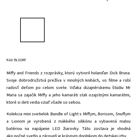
Kód:
BL01MF
Miffy and Friends z rozprávky, ktorú vytvoril holanďan Dick Bruna.
Svoje dobrodružstvá prežíva v mnohých knihách, vo filme a robí
radosť deťom po celom svete. Vďaka dizajnérskemu štúdiu Mr
Maria sa zajačik Miffy a jeho kamaráti stali ozajstnými kamarátmi,
ktoré si deti vedia vziať všade so sebou.
Kolekcia mini svetielok Bundle of Light s Miffym, Borisom, Snuffym
a Lionom je vyrobená z mäkkého silikónu a vybavená malou
batériou na napájanie LED žiarovky. Táto zostava je vhodná
ako
nočné svetlo a zároveň je krásnym doplnkom do detskej izby.