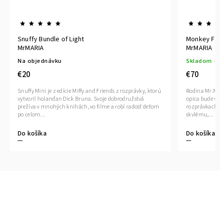
Snuffy Bundle of Light
Monkey Firs
MrMARIA
MrMARIA
Na objednávku
Skladom
(2
€20
€70
Snuffy Mini je z edície Miffy and Friends z rozprávky, ktorú
Rodina Mr.Mar
vytvoril holanďan Dick Bruna. Svoje dobrodružstvá
opica bude va
prežíva v mnohých knihách, vo filme a robí radosť deťom
rozprávkach n
po celom...
skvlému,...
Do košíka
Do košíka