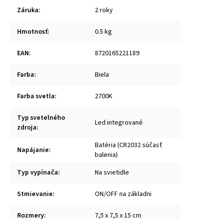
Záruka
:
2 roky
Hmotnosť
:
0.5 kg
EAN
:
8720165221189
Farba
:
Biela
Farba svetla
:
2700K
Typ svetelného
Led integrované
zdroja
:
Batéria (CR2032 súčasť
Napájanie
:
balenia)
Typ vypínača
:
Na svietidle
Stmievanie
:
ON/OFF na základni
Rozmery
:
7,5 x 7,5 x 15 cm