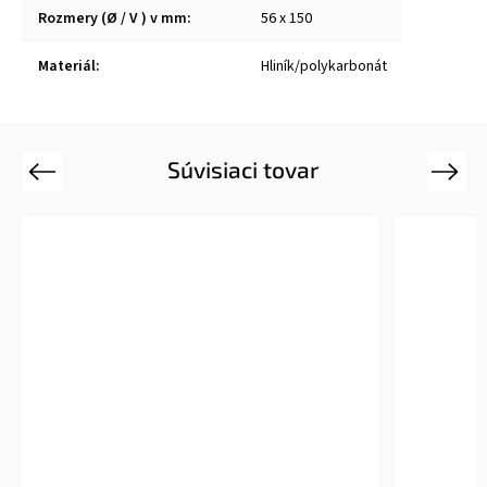
Rozmery (Ø / V ) v mm
:
56 x 150
Materiál
:
Hliník/polykarbonát
Súvisiaci tovar
Previous
Next