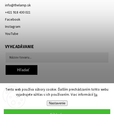
info
@
thelamp.sk
+421 918 430 021
Facebook
Instagram
YouTube
VYHĽADÁVANIE
Hľadať
Tento web používa súbory cookie. Ďalším prechádzaním tohto webu
vyjadrujete súhlas s ich používaním. Viac informácií
tu
.
Nastavenie
Copyright 2026
TheLamp.sk
. Všetky práva vyhradené.
Upraviť nastavenie cookies