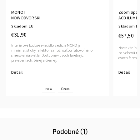
MONO I
Zoom Spotl
NOWODVORSKI
ACB ILUMI
Skladom EU
Skladom E
€31,90
€57,50
Interiérové bodové svietidlo z edície MONO je
Nastaviteľné 
minimalistický reflektor, s možnosťou ľubovoľného
porvchovú mon
smerovania svetla. Dostupné v dvoch farebných
dvoch farebn
prevedeniach, bielej a čiernej.
Detail
Detail
Biela
Čierna
Podobné (1)