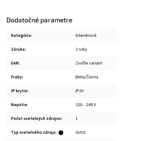
Dodatočné parametre
Kategória
:
Interiérové
Záruka
:
2 roky
EAN
:
Zvoľte variant
Fraby
:
Biela/Čierna
IP krytie
:
IP20
Napätie
:
220…240 V
Počet svetelných zdrojov
:
1
Typ svetelného zdroja
:
GU10
?