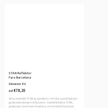
STAN Reflektor
Faro Barcelona
Skladom EU
€78,20
od
Séria svietidiel STAN je vyrobená z hliníka s priehľadným
polykarbonátovým difúzorom. Svietidlá edície STAN,
poskytujú rovnomerné svetlo a minimalistický dizajn