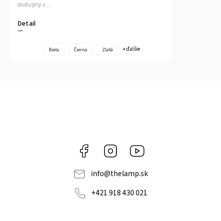
dostupný v...
Detail
+ ďalšie
Biela
Čierna
Zlatá
Facebook
Instagram
YouTube
info
@
thelamp.sk
+421 918 430 021