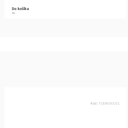
Do košíka
Kód:
71590/03/31