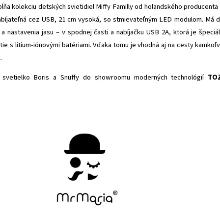
dpĺňa kolekciu detských svietidiel Miffy Familly od holandského producenta
abíjateľná cez USB, 21 cm vysoká, so stmievateľným LED modulom. Má 
 a nastavenia jasu – v spodnej časti a nabíjačku USB 2A, ktorá je špeciá
tie s lítium-iónovými batériami. Vďaka tomu je vhodná aj na cesty kamkoľ
.
ť svetielko Boris a Snuffy do showroomu moderných technológií
TO