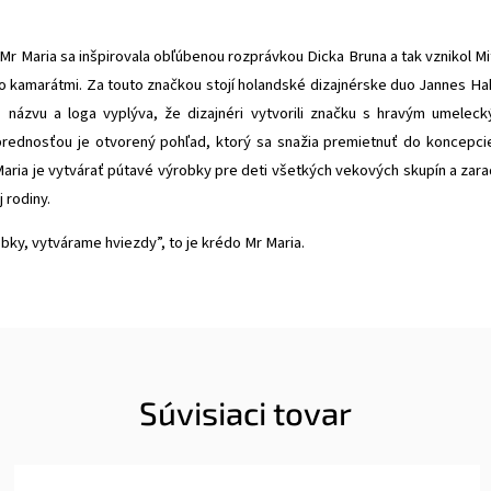
r Maria sa inšpirovala obľúbenou rozprávkou Dicka Bruna a tak vznikol Mi
ho kamarátmi. Za touto značkou stojí
holandské dizajnérske duo Jannes Ha
 názvu a loga vyplýva, že dizajnéri vytvorili značku s hravým umelec
prednosťou je otvorený pohľad, ktorý sa snažia premietnuť do koncepci
aria je vytvárať pútavé výrobky pre deti všetkých vekových skupín a zara
j rodiny.
ky, vytvárame hviezdy”, to je krédo Mr Maria.
Súvisiaci tovar