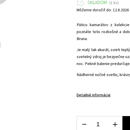
SKLADOM
(1 ks)
Môžeme doručiť do:
12.8.2026
Päticu kamarátov z kolekci
poznáte toto rozkošné a dobr
Bruna.
Je malý tak akurát, svieti te
svetelný zdroj je bezpečne uza
noc. Pekné balenie predurčuj
Nádherné nočné svetlo, krásny 
Detailné informácie