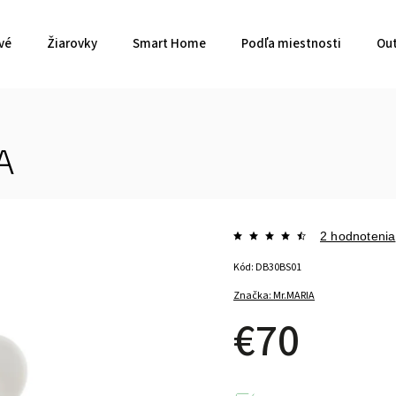
vé
Žiarovky
Smart Home
Podľa miestnosti
Out
A
2 hodnotenia
Kód:
DB30BS01
Značka:
Mr.MARIA
€70