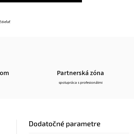
Zdieľať
oom
Partnerská zóna
spolupráca s profesionálmi
Dodatočné parametre