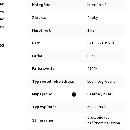
 Mr
Kategória
:
Interiérové
dve
Záruka
:
2 roky
lne
vek
Hmotnosť
:
1 kg
EAN
:
8719327104620
ZO
Farba
:
Biela
Farba svetla
:
2700K
Typ svetelného zdroja
:
Led integrované
Napájanie
:
Batéria (USB-C)
?
Typ vypínača
:
Na svietidle
6. stupňové,
Stmievanie
:
tlačítkom na lampe