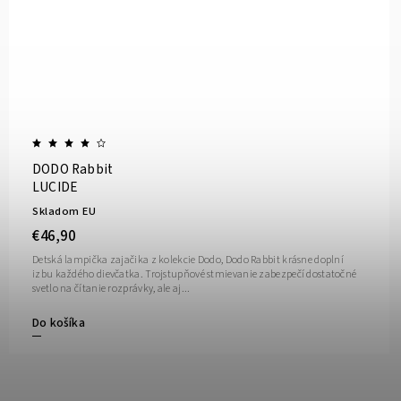
DODO Rabbit
LUCIDE
Skladom EU
€46,90
Detská lampička zajačika z kolekcie Dodo, Dodo Rabbit krásne doplní
izbu každého dievčatka. Trojstupňové stmievanie zabezpečí dostatočné
svetlo na čítanie rozprávky, ale aj...
Do košíka