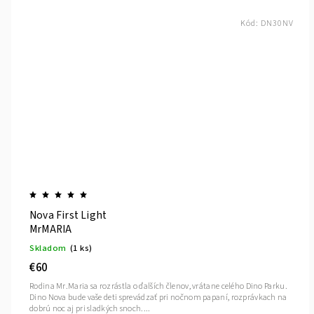
Kód:
DN30NV
Nova First Light
MrMARIA
Skladom
(1 ks)
€60
Rodina Mr.Maria sa rozrástla o ďalších členov, vrátane celého Dino Parku.
Dino Nova bude vaše deti sprevádzať pri nočnom papaní, rozprávkach na
dobrú noc aj pri sladkých snoch....