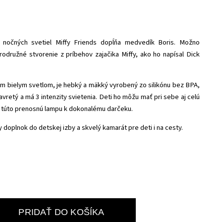
e nočných svetiel Miffy Friends dopĺňa medvedík Boris. Možno
odružné stvorenie z príbehov zajačika Miffy, ako ho napísal Dick
plým bielym svetlom, je hebký a mäkký vyrobený
zo silikónu bez BPA,
vretý a má 3 intenzity svietenia. Deti ho môžu mať pri sebe aj celú
e túto prenosnú lampu k dokonalému darčeku.
doplnok do detskej izby a skvelý kamarát pre deti i na cesty.
PRIDAŤ DO KOŠÍKA