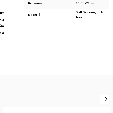
Rozmery
:
14x20x21cm
Soft Silicone, BPA-
ffy
Materiál
:
free
k a
kým
e a
diť
Next