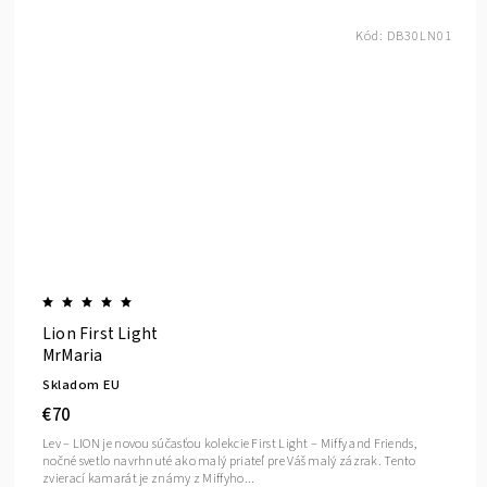
Kód:
DB30LN01
Lion First Light
MrMaria
Skladom EU
€70
Lev – LION je novou súčasťou kolekcie First Light – Miffy and Friends,
nočné svetlo navrhnuté ako malý priateľ pre Váš malý zázrak. Tento
zvierací kamarát je známy z Miffyho...