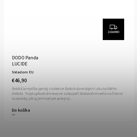
ZADARMO
DODO Panda
LUCIDE
Skladom EU
€46,90
Detská lampička pandy z kolekcie Dodo krásne doplní izbu každého
dieťaťa. Trojstupňové stmievanie zabezpečí dostatočné svetlo na čítanie
rozprávky, ale aj jemnosť pre pokojný...
Do košíka