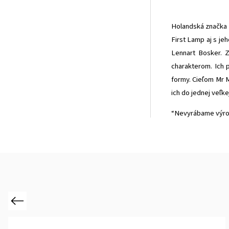
Holandská značka M
First Lamp aj s je
Lennart Bosker. Z
charakterom. Ich 
formy. Cieľom Mr M
ich do jednej veľke
“Nevyrábame výrob
Previous