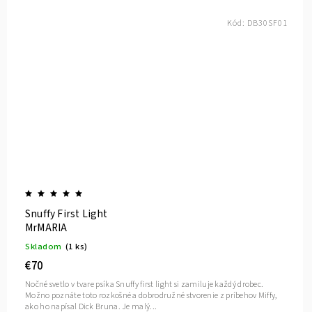
Kód:
DB30SF01
Snuffy First Light
MrMARIA
Skladom
(1 ks)
€70
Nočné svetlo v tvare psíka Snuffy first light si zamiluje každý drobec.
Možno poznáte toto rozkošné a dobrodružné stvorenie z príbehov Miffy,
ako ho napísal Dick Bruna. Je malý...