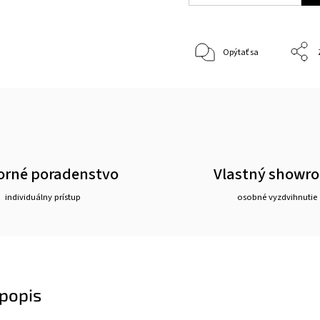
Opýtať sa
rné poradenstvo
Vlastný showr
individuálny prístup
osobné vyzdvihnutie
popis