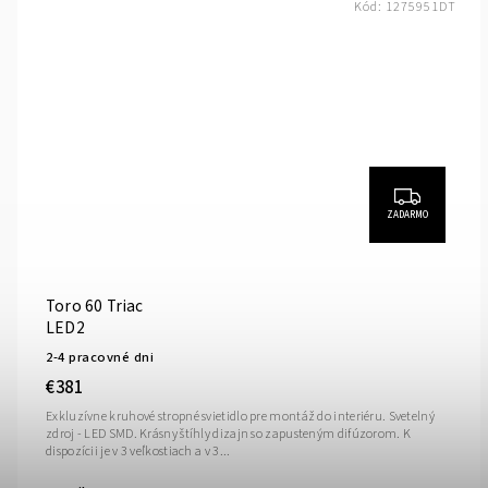
Kód:
1275951DT
ZADARMO
Toro 60 Triac
LED2
2-4 pracovné dni
€381
Exkluzívne kruhové stropné svietidlo pre montáž do interiéru. Svetelný
zdroj - LED SMD. Krásny štíhly dizajn so zapusteným difúzorom. K
dispozícii je v 3 veľkostiach a v 3...