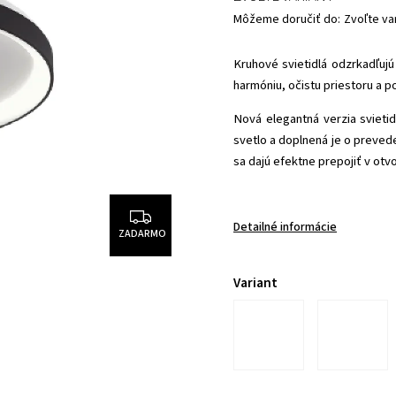
Môžeme doručiť do:
Zvoľte va
Kruhové svietidlá odzrkadľujú
harmóniu, očistu priestoru a po
Nová elegantná verzia svieti
svetlo a doplnená je o prevede
sa dajú efektne prepojiť v otv
Detailné informácie
ZADARMO
Variant