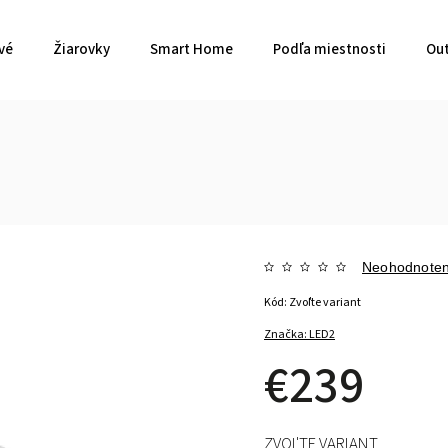
vé
Žiarovky
Smart Home
Podľa miestnosti
Out
Neohodnote
Kód:
Zvoľte variant
Značka:
LED2
€239
ZVOĽTE VARIANT