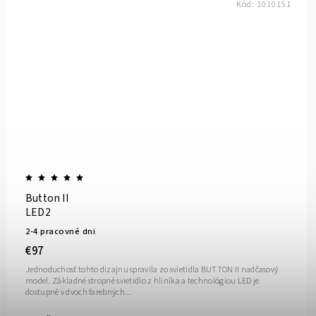
Kód:
1010151
Button II
LED2
2-4 pracovné dni
€97
Jednoduchosť tohto dizajnu spravila zo svietidla BUTTON II nadčasový
model. Základné stropné svietidlo z hliníka a technológiou LED je
dostupné v dvoch farebných...