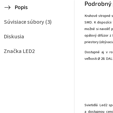
Podrobný 
Popis
Kruhové stropné sv
Súvisiace súbory (3)
SMD. K dispozícii v
možné si navoliť p
Diskusia
opálový difúzor z
priestory (obývaci
Značka
LED2
Dostupné aj v ro
veľkosti
Ø
28. DAL
Svietidlá Led2 sp
a dostupnou ceno