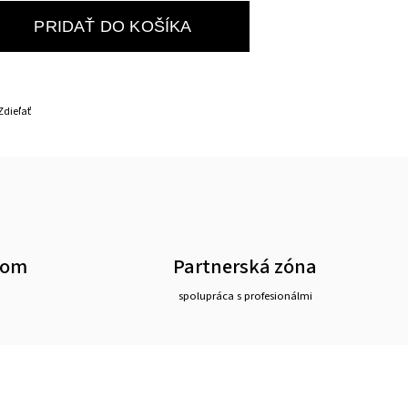
PRIDAŤ DO KOŠÍKA
Zdieľať
oom
Partnerská zóna
spolupráca s profesionálmi