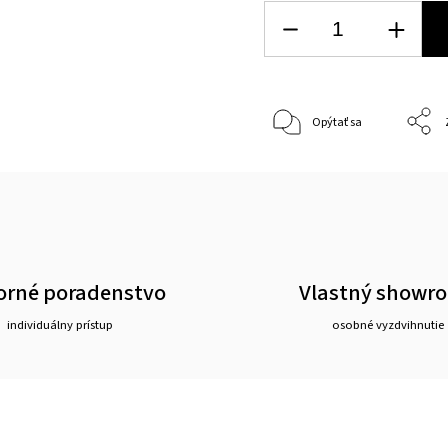
Opýtať sa
rné poradenstvo
Vlastný showr
individuálny prístup
osobné vyzdvihnutie