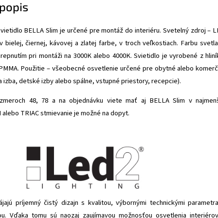
popis
ietidlo BELLA Slim je určené pre montáž do interiéru. Svetelný zdroj – 
 bielej, čiernej, kávovej a zlatej farbe, v troch veľkostiach. Farbu svetla
repnutím pri montáži na 3000K alebo 4000K. Svietidlo je vyrobené z hliní
 PMMA. Použitie – všeobecné osvetlenie určené pre obytné alebo komer
a izba, detské izby alebo spálne, vstupné priestory, recepcie).
zmeroch 48, 78 a na objednávku viete mať aj BELLA Slim v najmen
I alebo TRIAC stmievanie je možné na dopyt.
ájajú príjemný čistý dizajn s kvalitou, výbornými technickými parametr
u. Vďaka tomu sú naozaj zaujímavou možnosťou osvetlenia interiéro