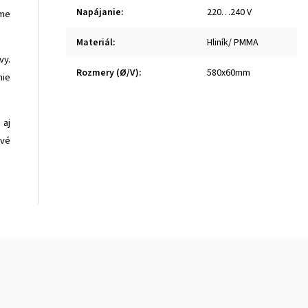
Napájanie
:
220…240 V
ome
Materiál
:
Hliník/ PMMA
vy.
Rozmery (Ø/V)
:
580x60mm
nie
 aj
ové