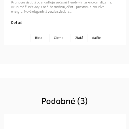
Kruhové svietidlá odzrkadľujú súčasné trendy v interiérovom dizajne.
Kruh má čisté tvary, značí harmóniu, očistu priestoru a pozitívnu
energiu. Nová elegantná verzia svietidla...
Detail
Biela
Čierna
Zlatá
+ ďalšie
Podobné (3)