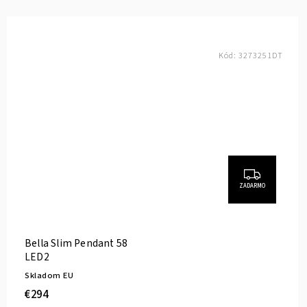
Kód:
3273251DT
ZADARMO
Bella Slim Pendant 58
LED2
Skladom EU
€294