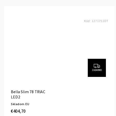
Kód:
1271751DT
ZADARMO
Bella Slim 78 TRIAC
LED2
Skladom EU
€404,70