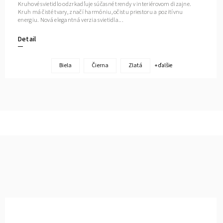
Kruhové svietidlo odzrkadľuje súčasné trendy v interiérovom dizajne.
Kruh má čisté tvary, značí harmóniu, očistu priestoru a pozitívnu
energiu. Nová elegantná verzia svietidla...
Detail
Biela
Čierna
Zlatá
+ ďalšie