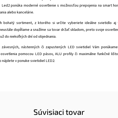
ka Led2 ponúka moderné osvetlenie s možnosťou prepojenia na smart h
ania alebo kancelárie.
bohatý sortiment, z ktorého si určite vyberiete ideálne svietidlo aj 
neustále dopĺňame a snažíme sa tovar držať skladom, preto svoje osvetle
ž do niekoľkých dní od objednania.
 závesných, nástenných či zapustených LED svietidiel Vám ponúkame
osvetlenia pomocou LED pásov, ALU profily či maximálne funkčné lišt
 nájdete v ponuke svietidiel LED2.
Súvisiaci tovar