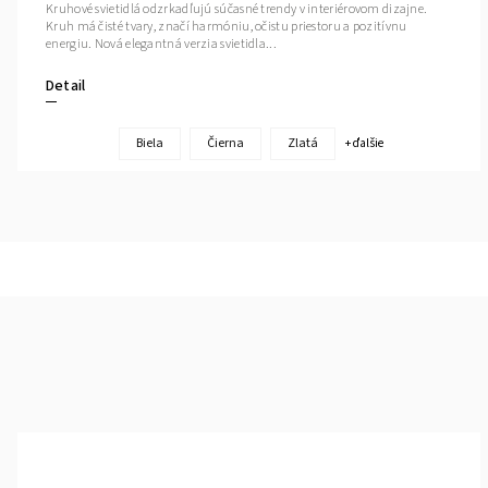
Kruhové svietidlá odzrkadľujú súčasné trendy v interiérovom dizajne.
Kruh má čisté tvary, značí harmóniu, očistu priestoru a pozitívnu
energiu. Nová elegantná verzia svietidla...
Detail
Biela
Čierna
Zlatá
+ ďalšie