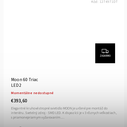
Kód:
1274971DT
ZADARMO
Moon 60 Triac
LED2
Momentálne nedostupné
€393,60
Elegantné kruhové stropné svietidlo MOON je určené pre montáž do
interiéru. Svetelný zdroj - SMD LED. K dispozícii je v 3 rôznych veľkostiach,
s priamonepriamym vyžarovaním....