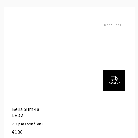
Kód:
1271651
ZADARMO
Bella Slim 48
LED2
2-4 pracovné dni
€186