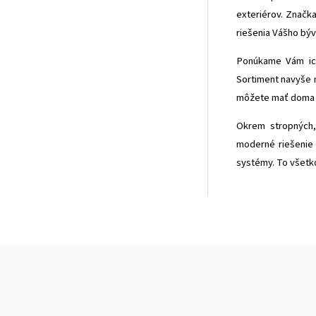
exteriérov. Znač
riešenia Vášho býv
Ponúkame Vám ich 
Sortiment navyše 
môžete mať doma u
Okrem stropných,
moderné riešenie 
systémy. To všetko