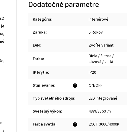
Dodatočné parametre
LED
Kategória
:
Interiérové
 je
Záruka
:
5 Rokov
ka,
čné
EAN
:
Zvoľte variant
Biela / čierna /
Farba
:
šej
kávová / zlatá
IP krytie
:
IP20
Stmievanie
:
ON/OFF
?
Typ svetelného zdroja
:
LED integrované
Svetelný výkon
:
48W/3360 lm
ami
Farba svetla
:
2CCT 3000/4000K
?
v a