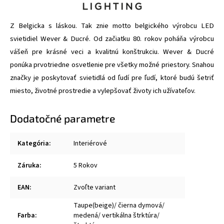
Z Belgicka s láskou. Tak znie motto belgického výrobcu LED
svietidiel Wever & Ducré. Od začiatku 80. rokov poháňa výrobcu
vášeň pre krásné veci a kvalitnú konštrukciu. Wever & Ducré
ponúka prvotriedne osvetlenie pre všetky možné priestory. Snahou
značky je poskytovať svietidlá od ľudí pre ľudí, ktoré budú šetriť
miesto, životné prostredie a vylepšovať životy ich užívateľov.
Dodatočné parametre
Kategória
:
Interiérové
Záruka
:
5 Rokov
EAN
:
Zvoľte variant
Taupe(beige)/ čierna dymová/
Farba
:
medená/ vertikálna štrktúra/