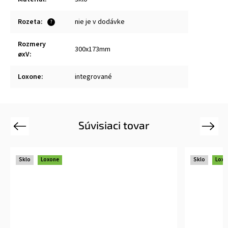
Rozeta
:
nie je v dodávke
?
Rozmery
300x173mm
øxV
:
Loxone
:
integrované
Súvisiaci tovar
Previous
Next
Sklo
Loxone
Sklo
Loxo