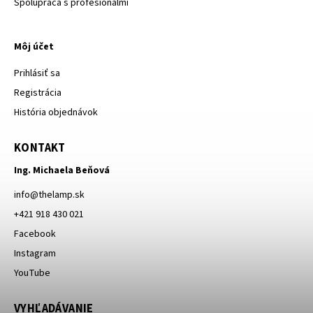
Spolupráca s profesionálmi
Môj účet
Prihlásiť sa
Registrácia
História objednávok
KONTAKT
Ing. Michaela Beňová
info
@
thelamp.sk
+421 918 430 021
Facebook
Instagram
YouTube
VYHĽADÁVANIE