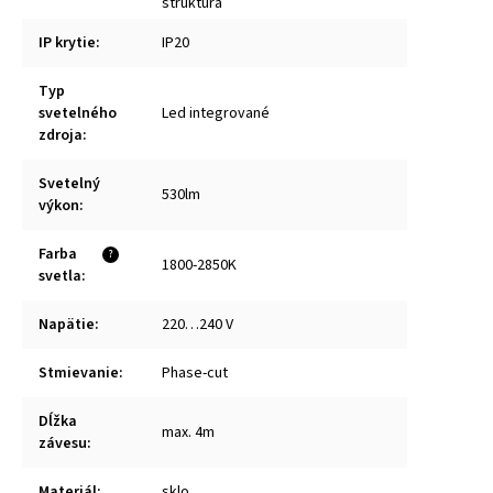
štruktúra
IP krytie
:
IP20
Typ
svetelného
Led integrované
zdroja
:
Svetelný
530lm
výkon
:
Farba
?
1800-2850K
svetla
:
Napätie
:
220…240 V
Stmievanie
:
Phase-cut
Dĺžka
max. 4m
závesu
:
Materiál
:
sklo