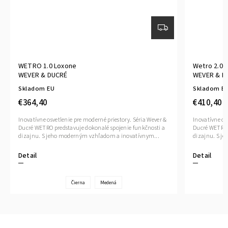
WETRO 1.0 Loxone
Wetro 2.0 
WEVER & DUCRÉ
WEVER & D
Skladom EU
Skladom E
€364,40
€410,40
Inovatívne osvetlenie pre moderné priestory. Séria Wever &
Inovatívne os
Ducré WETRO predstavuje dokonalé spojenie funkčnosti a
Ducré WETRO 
dizajnu. S jeho moderným vzhľadom a inovatívnym...
dizajnu. S j
Detail
Detail
Čierna
Medená