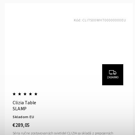
Kód:
CLITS00WHT00000000EU
ZADARMO
Clizia Table
SLAMP
Skladom EU
€289,05
Séria ručne zostavovaných svietidel CLIZIA sa skladá z prepojených