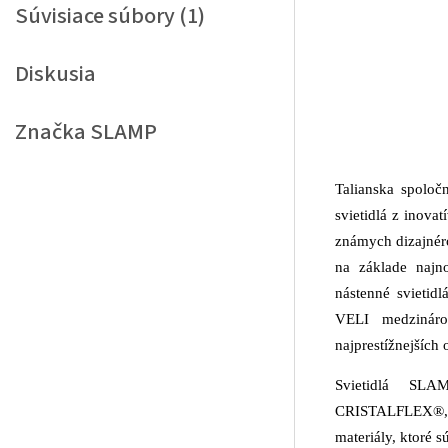
Súvisiace súbory (1)
Diskusia
Značka
SLAMP
Talianska spoloč
svietidlá z inova
známych dizajnéro
na základe najno
nástenné svietid
VELI medziná
najprestížnejších
Svietidlá SL
CRISTALFLEX®,
materiály, ktoré s