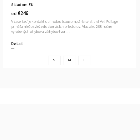
Skladom EU
€246
od
V čase, keď je kontakt s prírodou luxusom, séria svietidiel Veli Foliage
prináša niečo svieže do domácich priestorov. Viac ako 268 ručne
vyrobených ohybov a záhybov tvorí...
Detail
S
M
L