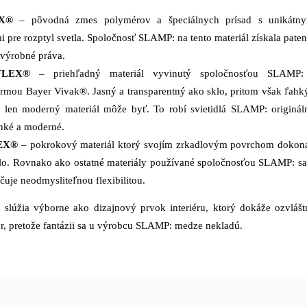
X®
– pôvodná zmes polymérov a špeciálnych prísad s unikátny
i pre rozptyl svetla. Spoločnosť SLAMP: na tento materiál získala paten
 výrobné práva.
FLEX®
– priehľadný materiál vyvinutý spoločnosťou SLAMP:
rmou Bayer Vivak®. Jasný a transparentný ako sklo, pritom však ľahk
 len moderný materiál môže byť. To robí svietidlá SLAMP: originál
ahké a moderné.
EX®
– pokrokový materiál ktorý svojím zrkadlovým povrchom dokon
tlo. Rovnako ako ostatné materiály používané spoločnosťou SLAMP: sa
čuje neodmysliteľnou flexibilitou.
 slúžia výborne ako dizajnový prvok interiéru, ktorý dokáže ozvlášt
r, pretože fantázii sa u výrobcu SLAMP: medze nekladú.