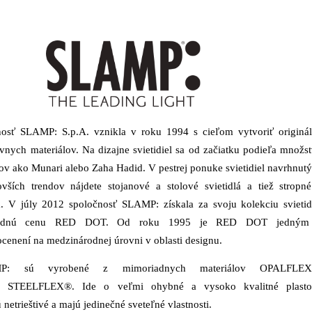
nosť SLAMP: S.p.A. vznikla v roku 1994 s cieľom vytvoriť originá
tívnych materiálov. Na dizajne svietidiel sa od začiatku podieľa množs
v ako Munari alebo Zaha Hadid. V pestrej ponuke svietidiel navrhnut
vších trendov nájdete stojanové a stolové svietidlá a tiež stropn
lá. V júly 2012 spoločnosť SLAMP: získala za svoju kolekciu svietid
rodnú cenu RED DOT. Od roku 1995 je RED DOT jedným
 ocenení na medzinárodnej úrovni v oblasti designu.
AMP: sú vyrobené z mimoriadnych materiálov OPALFLEX
 STEELFLEX®. Ide o veľmi ohybné a vysoko kvalitné plasto
ú netrieštivé a majú jedinečné sveteľné vlastnosti.