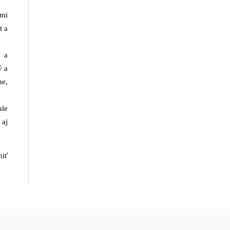
mi
t a
 a
ý a
ne,
ale
 aj
niť