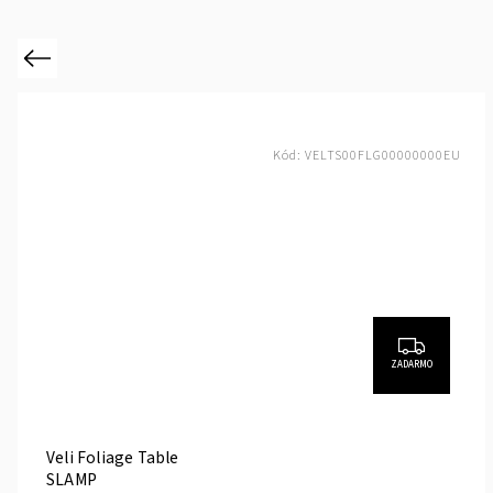
Previous
Kód:
VELTS00FLG00000000EU
ZADARMO
Veli Foliage Table
SLAMP