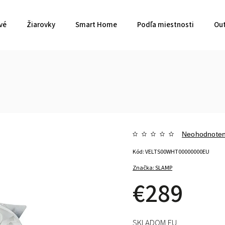
vé
Žiarovky
Smart Home
Podľa miestnosti
Out
Neohodnote
Kód:
VELTS00WHT00000000EU
Značka:
SLAMP
€289
SKLADOM EU