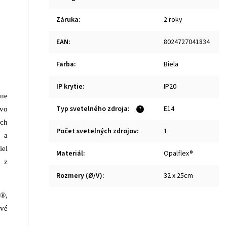
Záruka
:
2 roky
EAN
:
8024727041834
Farba
:
Biela
IP krytie
:
IP20
lne
Typ svetelného zdroja
:
E14
tvo
?
ých
Počet svetelných zdrojov
:
1
é a
iel
Materiál
:
Opalflex®
 z
Rozmery (Ø/V)
:
32 x 25cm
®,
vé