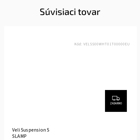
Súvisiaci tovar
Kód:
VELSS00WHT01T00000EU
ZADARMO
Veli Suspension S
SLAMP