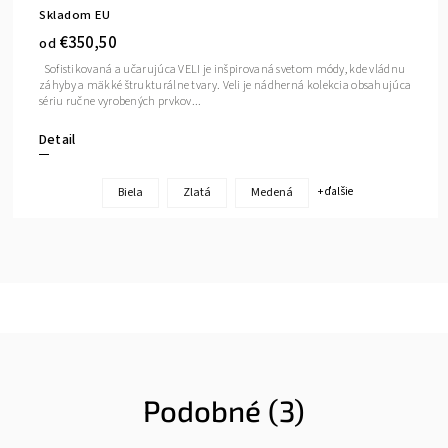
Skladom EU
€350,50
od
Sofistikovaná a učarujúca VELI je inšpirovaná svetom módy, kde vládnu
záhyby a mäkké štrukturálne tvary. Veli je nádherná kolekcia obsahujúca
sériu ručne vyrobených prvkov...
Detail
Biela
Zlatá
Medená
+ ďalšie
Podobné (3)