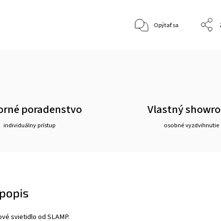
Opýtať sa
rné poradenstvo
Vlastný showr
individuálny prístup
osobné vyzdvihnutie
popis
ové svietidlo od SLAMP.