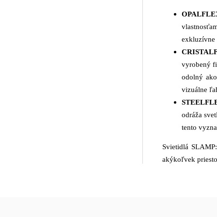
OPALFLE
vlastnosťam
exkluzívne
CRISTAL
vyrobený fi
odolný ako
vizuálne ľ
STEELFL
odráža sve
tento vyzna
Svietidlá SLAMP:
akýkoľvek priesto