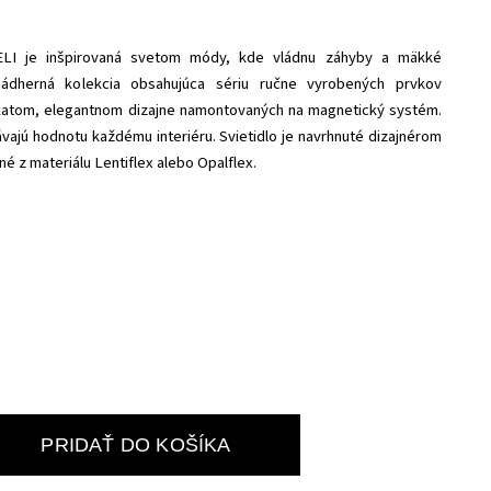
VELI je inšpirovaná svetom módy, kde vládnu záhyby a mäkké
e nádherná kolekcia obsahujúca sériu ručne vyrobených prvkov
ukatom, elegantnom dizajne namontovaných na magnetický systém.
ávajú hodnotu každému interiéru. Svietidlo je navrhnuté dizajnérom
 z materiálu Lentiflex alebo Opalflex.
PRIDAŤ DO KOŠÍKA