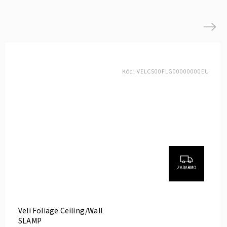
Next
Kód:
VELCS00FLG00000000EU
ZADARMO
Veli Foliage Ceiling/Wall
SLAMP