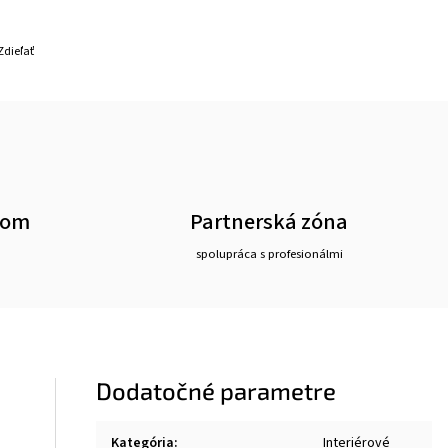
Zdieľať
oom
Partnerská zóna
spolupráca s profesionálmi
Dodatočné parametre
Kategória
:
Interiérové