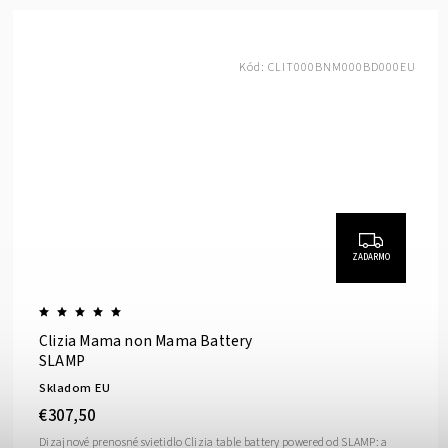
Kód:
CLIT000BNM000BD000EU
ZADARMO
Clizia Mama non Mama Battery
SLAMP
Skladom EU
€307,50
Dizajnové prenosné svietidlo Clizia table battery powered od SLAMP: a