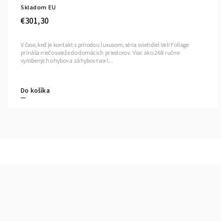
Skladom EU
€301,30
V čase, keď je kontakt s prírodou luxusom, séria svietidiel Veli Foliage
prináša niečo svieže do domácich priestorov. Viac ako 268 ručne
vyrobených ohybov a záhybov tvorí...
Do košíka