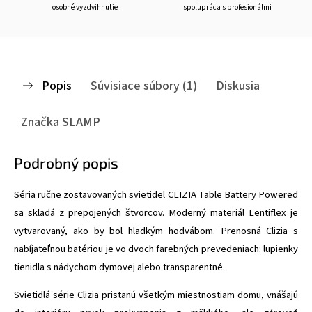
osobné vyzdvihnutie
spolupráca s profesionálmi
Popis
Súvisiace súbory (1)
Diskusia
Značka
SLAMP
Podrobný popis
Séria ručne zostavovaných svietidel CLIZIA Table Battery Powered
sa skladá z prepojených štvorcov. Moderný materiál Lentiflex je
vytvarovaný, ako by bol hladkým hodvábom. Prenosná Clizia s
nabíjateľnou batériou je vo dvoch farebných prevedeniach: lupienky
tienidla s nádychom dymovej alebo transparentné.
Svietidlá série Clizia pristanú všetkým miestnostiam domu, vnášajú