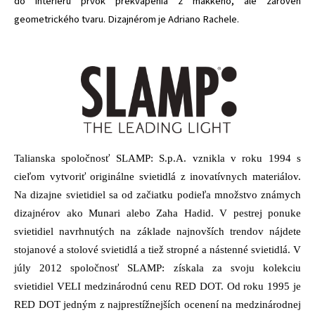
do interiéru prvok prekvapenia z mäkkého, ale zároveň
geometrického tvaru
. Dizajnérom je Adriano Rachele.
Talianska spoločnosť SLAMP: S.p.A. vznikla v roku 1994 s
cieľom vytvoriť originálne svietidlá z inovatívnych materiálov.
Na dizajne svietidiel sa od začiatku podieľa množstvo známych
dizajnérov ako Munari alebo Zaha Hadid. V pestrej ponuke
svietidiel navrhnutých na základe najnovších trendov nájdete
stojanové a stolové svietidlá a tiež stropné a nástenné svietidlá. V
júly 2012 spoločnosť SLAMP: získala za svoju kolekciu
svietidiel VELI medzinárodnú cenu RED DOT. Od roku 1995 je
RED DOT jedným z najprestížnejších ocenení na medzinárodnej