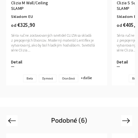
Clizia M Wall/Ceiling
Clizia S Su
SLAMP
SLAMP
Skladom EU
Skladom E
€325,90
€405,9
od
od
Séria ručne zostavovaných svietidel CLIZIA sa skladá
Séria ručne z
z prepojených štvorcov. Moderný materiál Lentiflex je
z prepojených
vytvarovaný, ako by bol hladkým hodvábom. Svietidlá
vytvarovaný,
série Clizia...
série Clizia...
Detail
Detail
+ ďalšie
Biela
Dymová
Oranžová
Biel
Podobné (6)
Previous
Next