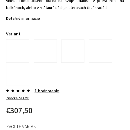
vniesť romantického ducha na svoje udalosti v priestoroch na
balkónoch, alebo v reštauráciách, na terasách či záhradách.
Detailné informácie
Variant
1 hodnotenie
Značka:
SLAMP
€307,50
ZVOĽTE VARIANT