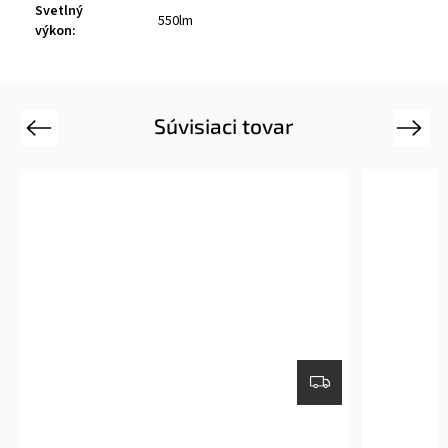
Svetlný
550lm
výkon
:
Súvisiaci tovar
Previous
Next