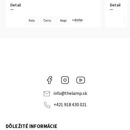
Detail
Detail
+ ďalšie
Biela
Čierna
Beige
Bi
Facebook
Instagram
YouTube
info
@
thelamp.sk
+421 918 430 021
DÔLEŽITÉ INFORMÁCIE