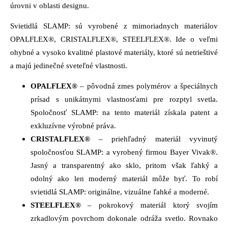
úrovni v oblasti designu.
Svietidlá SLAMP: sú vyrobené z mimoriadnych materiálov
OPALFLEX®, CRISTALFLEX®, STEELFLEX®. Ide o veľmi
ohybné a vysoko kvalitné plastové materiály, ktoré sú netrieštivé
a majú jedinečné sveteľné vlastnosti.
OPALFLEX®
– pôvodná zmes polymérov a špeciálnych
prísad s unikátnymi vlastnosťami pre rozptyl svetla.
Spoločnosť SLAMP: na tento materiál získala patent a
exkluzívne výrobné práva.
CRISTALFLEX®
– priehľadný materiál vyvinutý
spoločnosťou SLAMP: a vyrobený firmou Bayer Vivak®.
Jasný a transparentný ako sklo, pritom však ľahký a
odolný ako len moderný materiál môže byť. To robí
svietidlá SLAMP: originálne, vizuálne ľahké a moderné.
STEELFLEX®
– pokrokový materiál ktorý svojím
zrkadlovým povrchom dokonale odráža svetlo. Rovnako