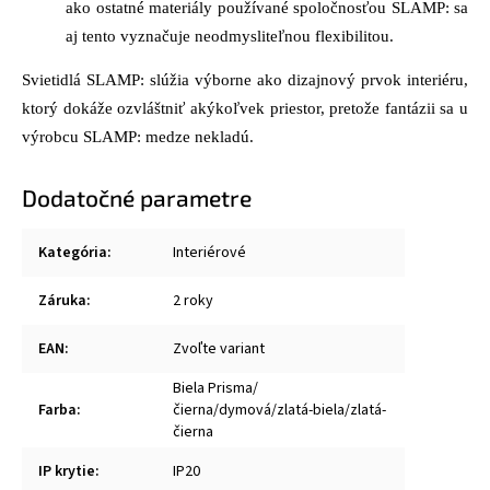
ako ostatné materiály používané spoločnosťou SLAMP: sa
aj tento vyznačuje neodmysliteľnou flexibilitou.
Svietidlá SLAMP: slúžia výborne ako dizajnový prvok interiéru,
ktorý dokáže ozvláštniť akýkoľvek priestor, pretože fantázii sa u
výrobcu SLAMP: medze nekladú.
Dodatočné parametre
Kategória
:
Interiérové
Záruka
:
2 roky
EAN
:
Zvoľte variant
Biela Prisma/
Farba
:
čierna/dymová/zlatá-biela/zlatá-
čierna
IP krytie
:
IP20