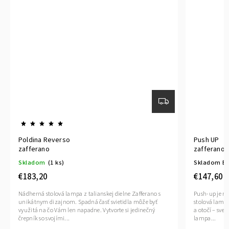
Poldina Reverso
Push UP
zafferano
zafferano
Skladom
(1 ks)
Skladom E
€183,20
€147,60
Nádherná stolová lampa z talianskej dielne Zafferano s
Push-up je na
unikátnym dizajnom. Spadná časť svietidla môže byť
stolová lampa
využitá na čo Vám len napadne. Vytvorte si jedinečný
a otočí – sve
črepník so svojími...
lampa...