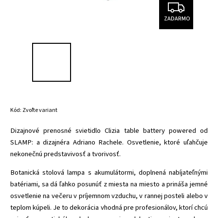
ZADARMO
Kód:
Zvoľte variant
Dizajnové prenosné svietidlo Clizia table battery powered od
SLAMP: a dizajnéra Adriano Rachele. Osvetlenie, ktoré uľahčuje
nekonečnú predstavivosť a tvorivosť.
Botanická stolová lampa s akumulátormi, doplnená nabíjateľnými
batériami, sa dá ľahko posunúť z miesta na miesto a prináša jemné
osvetlenie na večeru v príjemnom vzduchu, v rannej posteli alebo v
teplom kúpeli. Je to dekorácia vhodná pre profesionálov, ktorí chcú