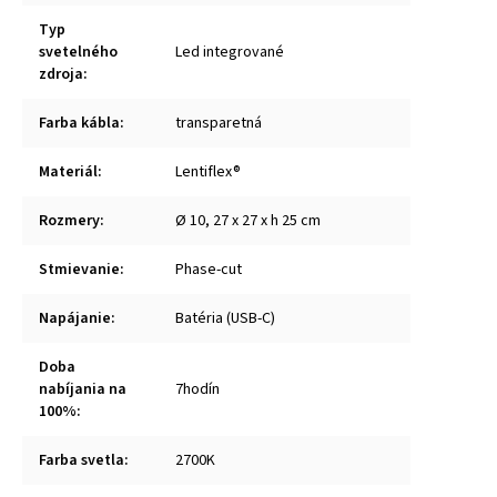
Typ
svetelného
Led integrované
zdroja
:
Farba kábla
:
transparetná
Materiál
:
Lentiflex®
Rozmery
:
Ø 10, 27 x 27 x h 25 cm
Stmievanie
:
Phase-cut
Napájanie
:
Batéria (USB-C)
Doba
nabíjania na
7hodín
100%
:
Farba svetla
:
2700K