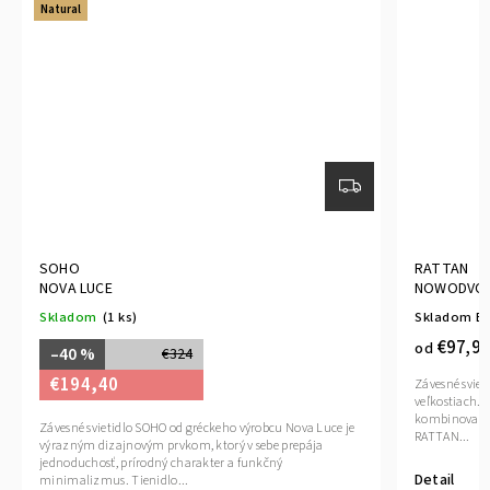
Natural
SOHO
RATTAN
NOVA LUCE
NOWODVOR
Skladom
(1 ks)
Skladom E
€97,90
od
–40 %
€324
€194,40
Závesné sviet
veľkostiach. 
kombinovať s
Závesné svietidlo SOHO od gréckeho výrobcu Nova Luce je
RATTAN...
výrazným dizajnovým prvkom, ktorý v sebe prepája
jednoduchosť, prírodný charakter a funkčný
Detail
minimalizmus. Tienidlo...