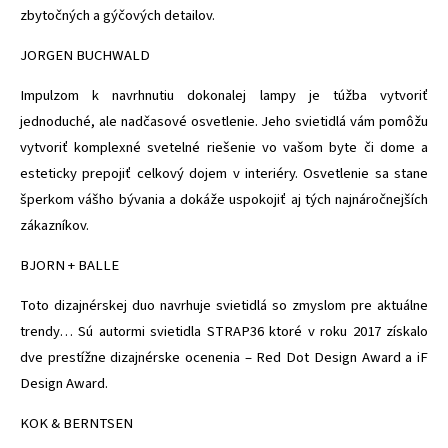
zbytočných a gýčových detailov.
JORGEN BUCHWALD
Impulzom k navrhnutiu dokonalej lampy je túžba vytvoriť
jednoduché, ale nadčasové osvetlenie. Jeho svietidlá vám pomôžu
vytvoriť komplexné svetelné riešenie vo vašom byte či dome a
esteticky prepojiť celkový dojem v interiéry. Osvetlenie sa stane
šperkom vášho bývania a dokáže uspokojiť aj tých najnáročnejších
zákazníkov.
BJORN + BALLE
Toto dizajnérskej duo navrhuje svietidlá so zmyslom pre aktuálne
trendy… Sú autormi svietidla STRAP36 ktoré v roku 2017 získalo
dve prestížne dizajnérske ocenenia – Red Dot Design Award a iF
Design Award.
KOK & BERNTSEN