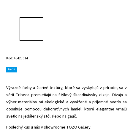
Kód:
46423014
Akcia
Výrazné farby a žiarivé textúry, ktoré sa vyskytujú v prírode, sa v
sérii Tribeca premieňajú na štýlový škandinávsky dizajn. Dizajn a
výber materiálov sú ekologické a vyvážené a príjemné svetlo sa
dosahuje pomocou dekoratívnych lamiel, ktoré elegantne vrhajú
svetlo na jedálenský stôl alebo na gauč.
Posledný kus u nás v showroome TOZO Gallery.