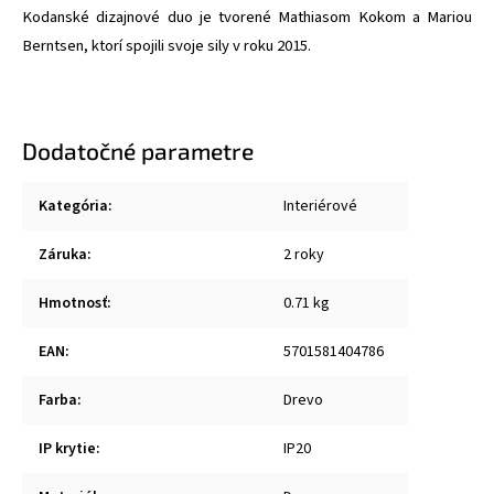
Kodanské dizajnové duo je tvorené Mathiasom Kokom a Mariou
Berntsen, ktorí spojili svoje sily v roku 2015.
Dodatočné parametre
Kategória
:
Interiérové
Záruka
:
2 roky
Hmotnosť
:
0.71 kg
EAN
:
5701581404786
Farba
:
Drevo
IP krytie
:
IP20