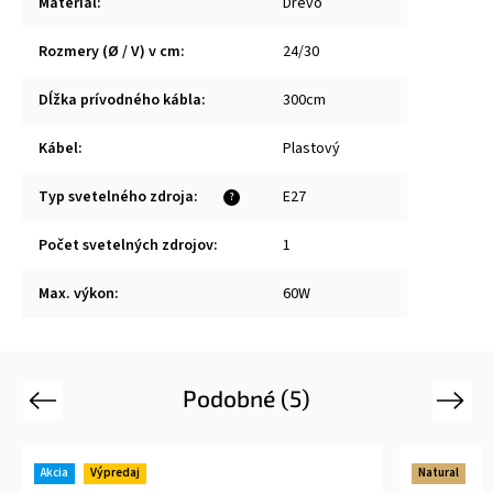
Materiál
:
Drevo
Rozmery (Ø / V) v cm
:
24/30
Dĺžka prívodného kábla
:
300cm
Kábel
:
Plastový
Typ svetelného zdroja
:
E27
?
Počet svetelných zdrojov
:
1
Max. výkon
:
60W
Podobné (5)
Previous
Next
Akcia
Výpredaj
Natural