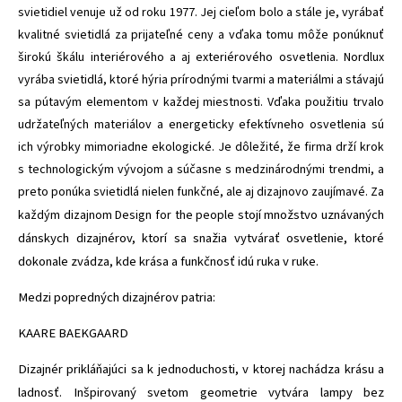
svietidiel venuje už od roku 1977. Jej cieľom bolo a stále je, vyrábať
kvalitné svietidlá za prijateľné ceny a vďaka tomu môže ponúknuť
širokú škálu interiérového a aj exteriérového osvetlenia. Nordlux
vyrába svietidlá, ktoré hýria prírodnými tvarmi a materiálmi a stávajú
sa pútavým elementom v každej miestnosti. Vďaka použitiu trvalo
udržateľných materiálov a energeticky efektívneho osvetlenia sú
ich výrobky mimoriadne ekologické. Je dôležité, že firma drží krok
s technologickým vývojom a súčasne s medzinárodnými trendmi, a
preto ponúka svietidlá nielen funkčné, ale aj dizajnovo zaujímavé. Za
stojí množstvo uznávaných
každým dizajnom Design for the people
dánskych dizajnérov, ktorí sa snažia vytvárať osvetlenie, ktoré
dokonale zvádza, kde krása a funkčnosť idú ruka v ruke.
Medzi popredných dizajnérov patria:
KAARE BAEKGAARD
Dizajnér prikláňajúci sa k jednoduchosti, v ktorej nachádza krásu a
ladnosť. Inšpirovaný svetom geometrie vytvára lampy bez