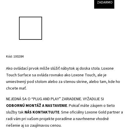
ZADARMO
Kód:
100284
Ako ovládací prvok môže slúžiť nábytok aj doska stola. Loxone
Touch Surface sa ovláda rovnako ako Loxone Touch, ale je
umiestnený pod stolom alebo za stenou skrine, alebo tam, kde ho
chcete mať.
NEJEDNÁ SA O “PLUG AND PLAY” ZARIADENIE. VYŽADUJE SI
ODBORNÚ MONTÁŽ A NASTAVENIE
. Pokiaľ máte záujem o tieto
služby tak
NÁS KONTAKTUJTE
. Sme oficiálny Loxone Gold partner a
radi vám pri vašom projekte poradíme a navrhneme vhodné
riešenie aj so zaujímavou cenou.