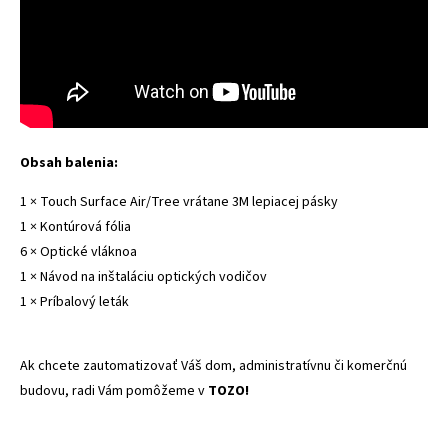
Obsah balenia:
1 ×
Touch Surface Air/Tree vrátane 3M lepiacej pásky
1 ×
Kontúrová fólia
6 ×
Optické vlákno
a
1 ×
Návod na inštaláciu optických vodičov
1 ×
Príbalový leták
Ak chcete zautomatizovať Váš dom, administratívnu či komerčnú
budovu, radi Vám pomôžeme v
TOZO!