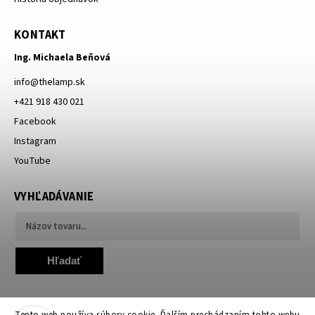
KONTAKT
Ing. Michaela Beňová
info
@
thelamp.sk
+421 918 430 021
Facebook
Instagram
YouTube
VYHĽADÁVANIE
Hľadať