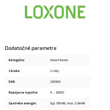
Dodatočné parametre
Kategória
:
Smart home
Záruka
:
2 roky
EAN
:
100284
Napájacie napätie
:
9 ... 28VDC
Spotreba energie
:
typ. 65mW, max. 116mW