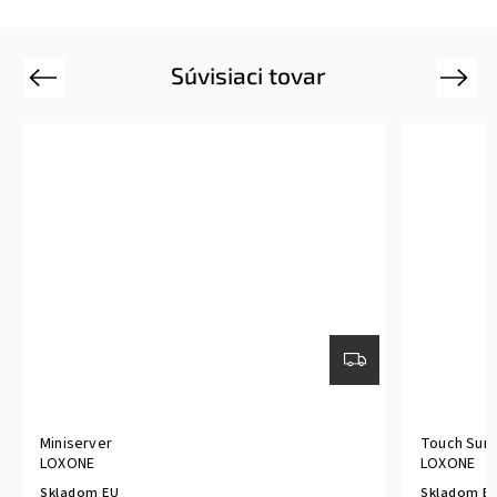
Súvisiaci tovar
Previous
Next
Miniserver
Touch Surf
LOXONE
LOXONE
Skladom EU
Skladom E