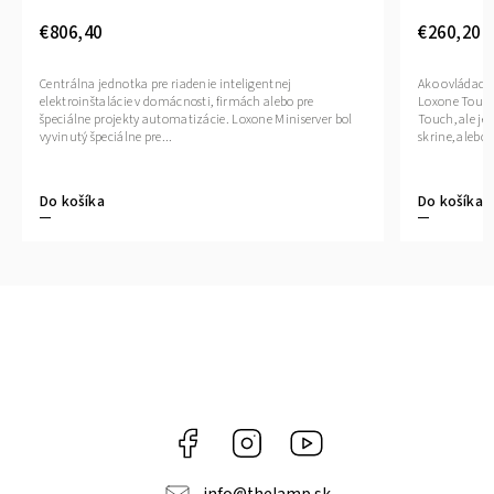
€806,40
€260,20
Centrálna jednotka pre riadenie inteligentnej
Ako ovládací 
elektroinštalácie v domácnosti, firmách alebo pre
Loxone Touch
špeciálne projekty automatizácie. Loxone Miniserver bol
Touch, ale je
vyvinutý špeciálne pre...
skrine, alebo 
Do košíka
Do košíka
Facebook
Instagram
YouTube
info
@
thelamp.sk