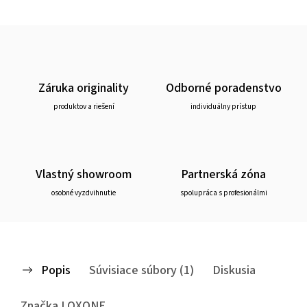
Záruka originality
Odborné poradenstvo
produktov a riešení
individuálny prístup
Vlastný showroom
Partnerská zóna
osobné vyzdvihnutie
spolupráca s profesionálmi
Popis
Súvisiace súbory (1)
Diskusia
Značka
LOXONE