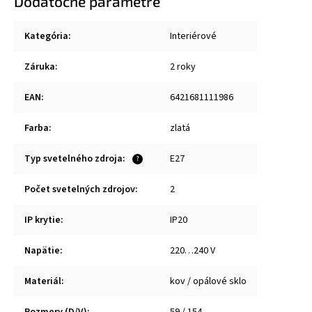
Dodatočné parametre
Kategória
:
Interiérové
Záruka
:
2 roky
EAN
:
6421681111986
Farba
:
zlatá
Typ svetelného zdroja
:
E27
?
Počet svetelných zdrojov
:
2
IP krytie
:
IP20
Napätie
:
220…240 V
Materiál
:
kov / opálové sklo
Rozmery (D/V)
:
59 / 154