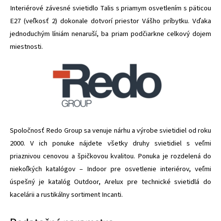
Interiérové závesné svietidlo Talis s priamym osvetlením s päticou
E27 (veľkosť 2) dokonale dotvorí priestor Vášho príbytku. Vďaka
jednoduchým líniám nenaruší, ba priam podčiarkne celkový dojem
miestnosti.
Spoločnosť Redo Group sa venuje nárhu a výrobe svietidiel od roku
2000. V ich ponuke nájdete všetky druhy svietidiel s veľmi
priaznivou cenovou a špičkovou kvalitou. Ponuka je rozdelená do
niekoľkých katalógov – Indoor pre osvetlenie interiérov, veľmi
úspešný je katalóg Outdoor, Arelux pre technické svietidlá do
kacelárii a rustikálny sortiment Incanti.