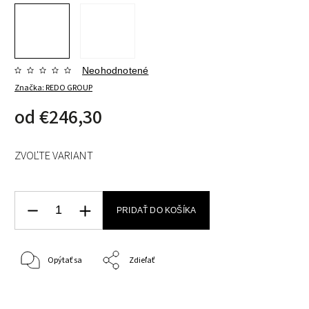
Neohodnotené
Značka:
REDO GROUP
od
€246,30
ZVOĽTE VARIANT
PRIDAŤ DO KOŠÍKA
Opýtať sa
Zdieľať