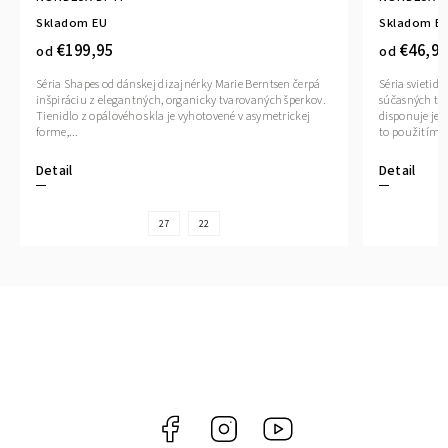
Skladom EU
Skladom E
€199,95
€46,95
od
od
Séria Shapes od dánskej dizajnérky Marie Berntsen čerpá
Séria svietid
inšpiráciu z elegantných, organicky tvarovaných šperkov.
súčasných tr
Tienidlo z opálového skla je vyhotovené v asymetrickej
disponuje jed
forme,...
to použitím 
Detail
Detail
27
22
Facebook
Instagram
YouTube