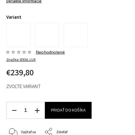
Detailné informácie
Variant
Neohodnotené
Značka:
IDEAL LUX
€239,80
ZVOĽTE VARIANT
PRIDAŤ DO KOŠÍKA
Opýtať sa
Zdieľať