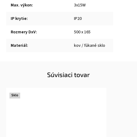
Max. výkon
:
3x15W
IP krytie
:
IP20
Rozmery DxV
:
500 x 165
Materiál
:
kov / fúkané sklo
Súvisiaci tovar
Sklo