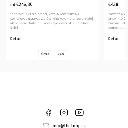
€246,30
€438
od
Séria svietidiel pre interiér, kovová konštrukcia s
Závesné sviet
povrchovou úpravou z brúseného kovu v bronzovo-zlatej
prvok, ktorý
alebo čiernej farbe, difúzory z opálového skla. Textilný
tvarom. Jeho
kábel.
pomocou...
Detail
Detail
Čierna
Zlatá
Facebook
Instagram
YouTube
info
@
thelamp.sk