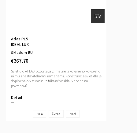
Atlas PL5
IDEAL LUX
Skladom EU
€367,70
Svietidlo ATLAS pozostáva z matne lakovaného kovového
rámu s nastaviteľnými ramenami. Konštrukcia svietidla je
doplnená o 5 teinidiel z fúkaného skla. Vhodné na
povrchovú...
Detail
Biela
Čierna
Zlatá