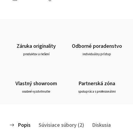
Záruka originality
Odborné poradenstvo
produktov a riešení
individuálny prístup
Vlastný showroom
Partnerská zóna
osobné vyzdvihnutie
spolupráca s profesionálmi
Popis
Súvisiace súbory (2)
Diskusia