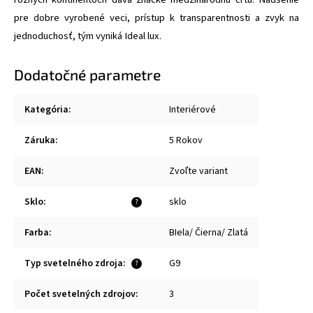
pre dobre vyrobené veci, prístup k transparentnosti a zvyk na
jednoduchosť, tým vyniká Ideal lux.
Dodatočné parametre
Kategória
:
Interiérové
Záruka
:
5 Rokov
EAN
:
Zvoľte variant
Sklo
:
sklo
?
Farba
:
BIela/ Čierna/ Zlatá
Typ svetelného zdroja
:
G9
?
Počet svetelných zdrojov
:
3