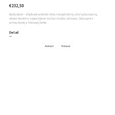
€232,50
Bollardové – stĺpikové svietidlo Slots má jedinečný uhol vyžarovania,
vďaka ktorému nepochybne rozžiari každú záhradu. Dostupné v
antracitovej a hrdzavej farbe.
Detail
Antracit
Hrdzavá