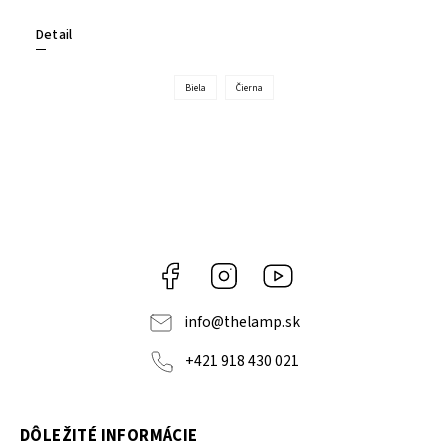
Detail
Biela
Čierna
Facebook
Instagram
YouTube
info
@
thelamp.sk
+421 918 430 021
DÔLEŽITÉ INFORMÁCIE