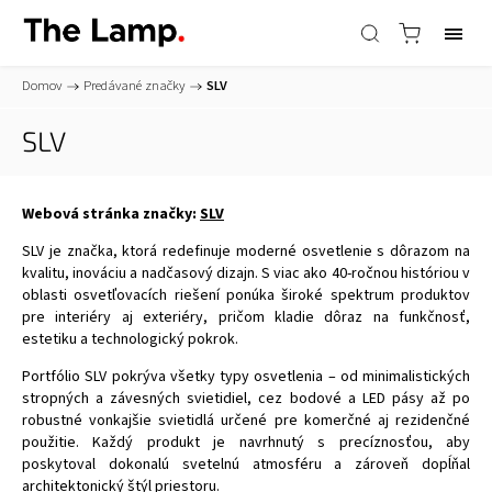
Domov
/
Predávané značky
/
SLV
SLV
Webová stránka značky:
SLV
SLV je značka, ktorá redefinuje moderné osvetlenie s dôrazom na
kvalitu, inováciu a nadčasový dizajn. S viac ako 40-ročnou históriou v
oblasti osvetľovacích riešení ponúka široké spektrum produktov
pre interiéry aj exteriéry, pričom kladie dôraz na funkčnosť,
estetiku a technologický pokrok.
Portfólio SLV pokrýva všetky typy osvetlenia – od minimalistických
stropných a závesných svietidiel, cez bodové a LED pásy až po
robustné vonkajšie svietidlá určené pre komerčné aj rezidenčné
použitie. Každý produkt je navrhnutý s precíznosťou, aby
poskytoval dokonalú svetelnú atmosféru a zároveň dopĺňal
architektonický štýl priestoru.