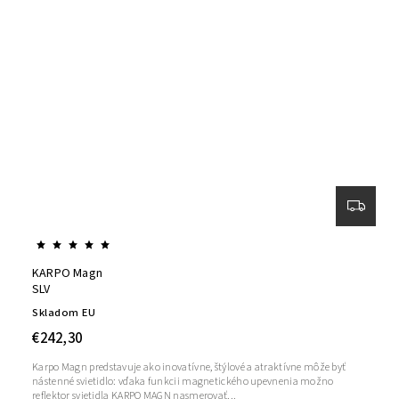
KARPO Magn
SLV
Skladom EU
€242,30
Karpo Magn predstavuje ako inovatívne, štýlové a atraktívne môže byť
nástenné svietidlo: vďaka funkcii magnetického upevnenia možno
reflektor svietidla KARPO MAGN nasmerovať...