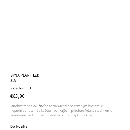
SYNA PLANT LED
SLV
Skladom EU
€85,90
Mnohostranne využiteľné SYNA svietidlo so zemným hrotom je
neprehliadnuteľné v každom vonkajšom priestore. Vďaka stabilnému
zemnému hrotu, dlhému káblu a ochrannej kontaktnej...
Do košíka