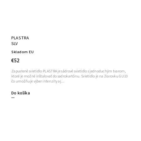
PLASTRA
SLV
Skladom EU
€52
Zapustené svietidlo PLASTRA je sádrové svietidlo s jednoduchým tvarom,
ktoré je možné inštalovať do sadrokartónu. Svietidlo je na žiarovku GU10
čo umožňuje výber intenzity aj...
Do košíka