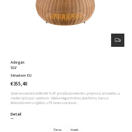
Adegan
SLV
Skladom EU
€355,40
Solárne svietidlo ADEGAN FLAT prináša do exteriéru príjemnú atmosféru a
moderný dizajn v jednom. Vďaka elegantnému plochému tvaru a
dekoratívnemu výpletu z PE ratanu sa stane...
Detail
Čierna
Hnedá