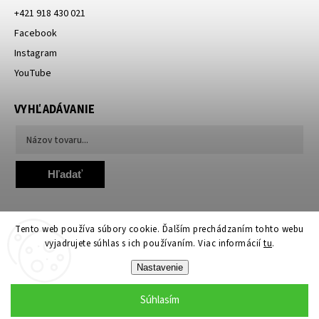
+421 918 430 021
Facebook
Instagram
YouTube
VYHĽADÁVANIE
Hľadať
Tento web používa súbory cookie. Ďalším prechádzaním tohto webu
vyjadrujete súhlas s ich používaním. Viac informácií
tu
.
Nastavenie
Copyright 2026
TheLamp.sk
. Všetky práva vyhradené.
Upraviť nastavenie cookies
Súhlasím
Grafický návrh vytvořil a nakódoval
Shoptak.cz