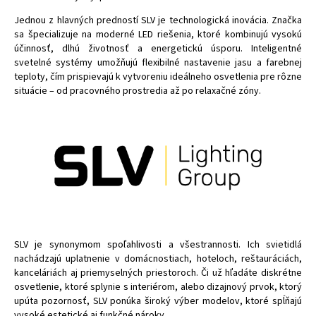
Jednou z hlavných predností SLV je technologická inovácia. Značka
sa špecializuje na moderné LED riešenia, ktoré kombinujú vysokú
účinnosť, dlhú životnosť a energetickú úsporu. Inteligentné
svetelné systémy umožňujú flexibilné nastavenie jasu a farebnej
teploty, čím prispievajú k vytvoreniu ideálneho osvetlenia pre rôzne
situácie – od pracovného prostredia až po relaxačné zóny.
SLV je synonymom spoľahlivosti a všestrannosti. Ich svietidlá
nachádzajú uplatnenie v domácnostiach, hoteloch, reštauráciách,
kanceláriách aj priemyselných priestoroch. Či už hľadáte diskrétne
osvetlenie, ktoré splynie s interiérom, alebo dizajnový prvok, ktorý
upúta pozornosť, SLV ponúka široký výber modelov, ktoré spĺňajú
vysoké estetické aj funkčné nároky.