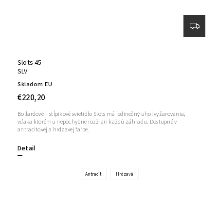
Slots 45
SLV
Skladom EU
€220,20
Bollardové – stĺpikové svietidlo Slots má jedinečný uhol vyžarovania,
vďaka ktorému nepochybne rozžiari každú záhradu. Dostupné v
antracitovej a hrdzavej farbe.
Detail
Antracit
Hrdzavá