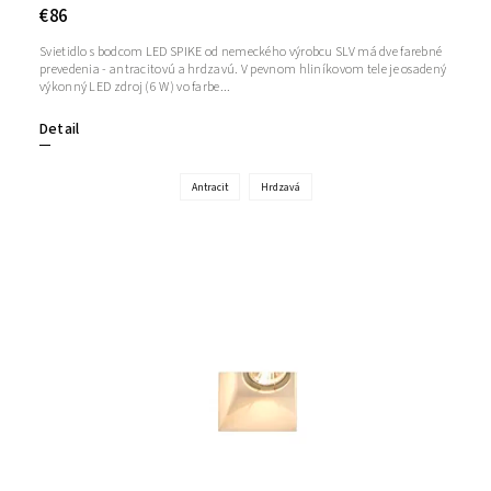
€86
Svietidlo s bodcom LED SPIKE od nemeckého výrobcu SLV má dve farebné
prevedenia - antracitovú a hrdzavú. V pevnom hliníkovom tele je osadený
výkonný LED zdroj (6 W) vo farbe...
Detail
Antracit
Hrdzavá