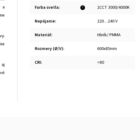
v a
Farba svetla
:
2CCT 3000/4000K
?
ome
Napájanie
:
220…240 V
Materiál
:
Hliník/ PMMA
vy.
nie
Rozmery (Ø/V)
:
600x85mm
CRI
:
>80
 aj
ové