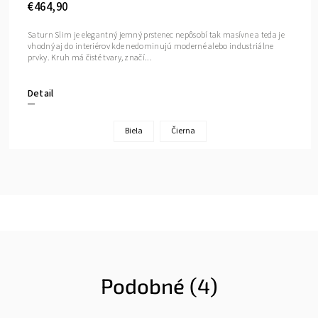
€464,90
Saturn Slim je elegantný jemný prstenec nepôsobí tak masívne a teda je
vhodný aj do interiérov kde nedominujú moderné alebo industriálne
prvky. Kruh má čisté tvary, značí...
Detail
Biela
Čierna
Podobné (4)