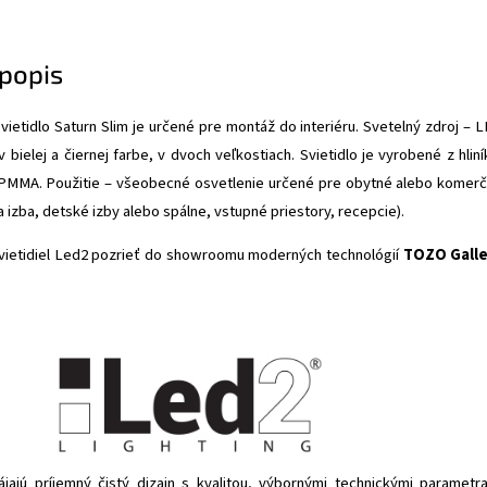
popis
ietidlo Saturn Slim je určené pre montáž do interiéru. Svetelný zdroj – 
 bielej a čiernej farbe, v dvoch veľkostiach. Svietidlo je vyrobené z hliní
 PMMA. Použitie – všeobecné osvetlenie určené pre obytné alebo komer
a izba, detské izby alebo spálne, vstupné priestory, recepcie).
svietidiel Led2 pozrieť do showroomu moderných technológií
TOZO Galle
ájajú príjemný čistý dizajn s kvalitou, výbornými technickými parametr