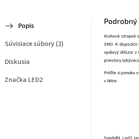
Podrobný 
Popis
Kruhové stropné sv
Súvisiace súbory (2)
SMD. K dispozícii v
opálový difúzor z
Diskusia
priestory (obývaci
Príďte si ponuku 
Značka
LED2
v Nitre.
Svietidlá Led2 sp