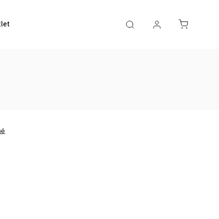
let
Magazín
Obchodné podmienky
Kontakty
Z
né