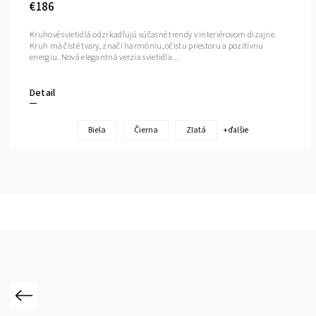
€186
Kruhové svietidlá odzrkadľujú súčasné trendy v interiérovom dizajne.
Kruh má čisté tvary, značí harmóniu, očistu priestoru a pozitívnu
energiu. Nová elegantná verzia svietidla...
Detail
Biela
Čierna
Zlatá
+ ďalšie
Previous