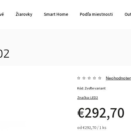
vé
Žiarovky
Smart Home
Podľa miestnosti
Out
D2
Neohodnote
Kód:
Zvoľte variant
Značka:
LED2
€292,70
od €292,70 / 1 ks