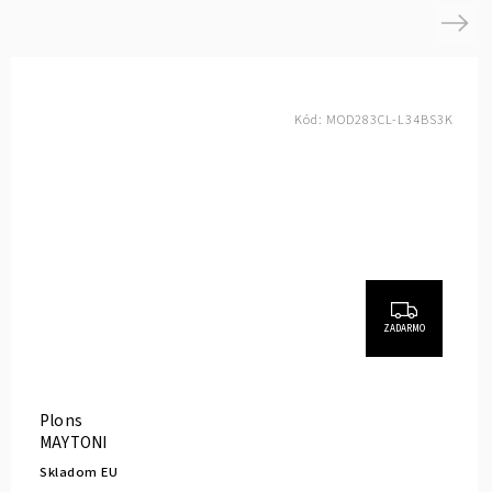
Next
Kód:
MOD283CL-L34BS3K
ZADARMO
Plons
MAYTONI
Skladom EU