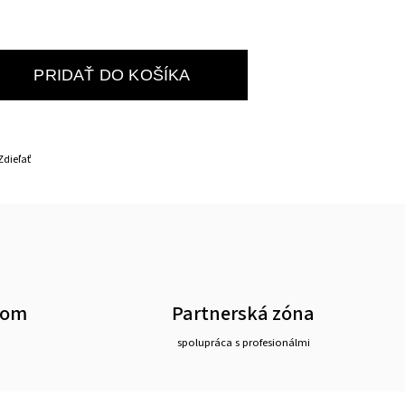
PRIDAŤ DO KOŠÍKA
Zdieľať
oom
Partnerská zóna
spolupráca s profesionálmi