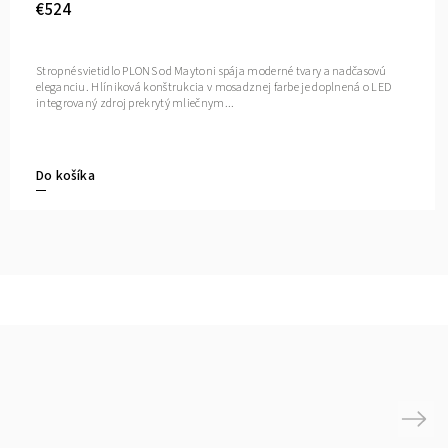
€524
Stropné svietidlo PLONS od Maytoni spája moderné tvary a nadčasovú
eleganciu. Hlíniková konštrukcia v mosadznej farbe je doplnená o LED
integrovaný zdroj prekrytý mliečnym...
Do košíka
Next