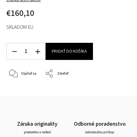
Značka:
REDO GROUP
€160,10
SKLADOM EU
PRIDAŤ DO KOŠÍKA
Opýtať sa
Zdieľať
Záruka originality
Odborné poradenstvo
produktov a riešení
individuálny prístup