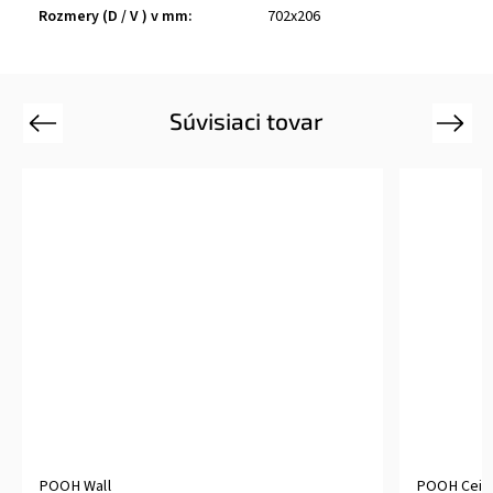
Rozmery (D / V ) v mm
:
702x206
Súvisiaci tovar
Previous
Next
POOH Wall
POOH Ceili