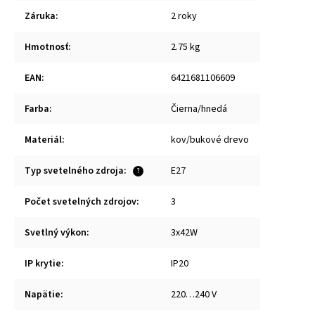
Záruka
:
2 roky
Hmotnosť
:
2.75 kg
EAN
:
6421681106609
Farba
:
Čierna/hnedá
Materiál
:
kov/bukové drevo
Typ svetelného zdroja
:
E27
?
Počet svetelných zdrojov
:
3
Svetlný výkon
:
3x42W
IP krytie
:
IP20
Napätie
:
220…240 V