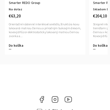
Smarter REDO Group
Smarter R
Na dotaz
Skladom E
€63,20
€204,10
Orientačné nástenné interiérové svietidlo, štruktúra kovu
Stropné inter
lakovaná matnou čiernou a prírodným bukovým drevom,
tienidlami p
kovový difúzor elektrostaticky lakovaný matnou čiernou
čiernou v ko
zvonka a...
Kovový difúzo
Do košíka
Do košíka
Facebook
Instagram
YouTube