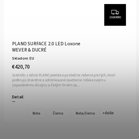
ZADARMO
PLANO SURFACE 2.0 LED Loxone
WEVER & DUCRÉ
Skladom EU
€420,70
Svietidlo z edície PLANO predstavuje ideálne riešenie pre tých, ktorí
preferujú diskrétne a sofistikované osvetlenie. Vďaka svojmu
zapustenému dizajnu a čistým líniám sa...
Detail
Biela
Čierna
Biela/čierna
+ ďalšie