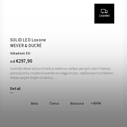
ZADARMO
SOLID LED Loxone
WEVER & DUCRÉ
Skladom EU
€297,90
od
Svietidlo Wever & Ducré Solid je ideálnou voľbou pre tých, ktorí hľadajú
jednoduché a moderné osvetlenie s elegantným, nadčasovým vzhľadom.
Vďaka svojim čistým líniám a...
Detail
Biela
Čierna
Bronzová
+ ďalšie