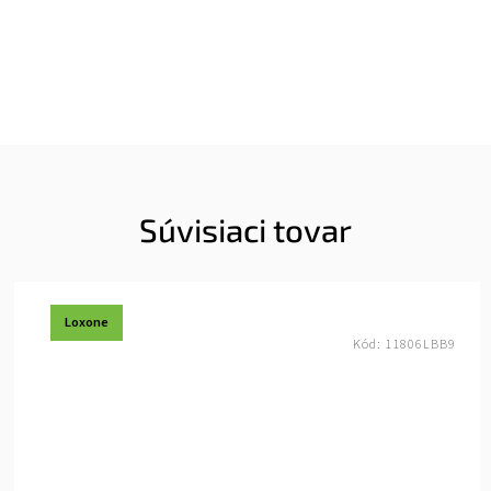
Súvisiaci tovar
Loxone
Kód:
11806LBB9