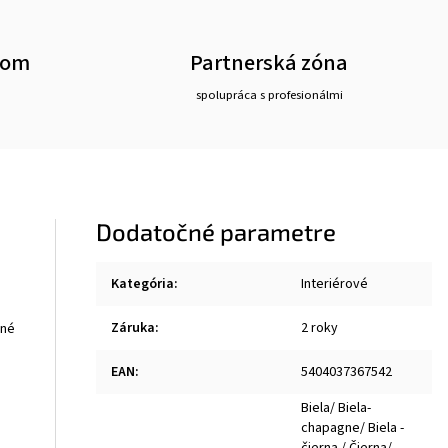
oom
Partnerská zóna
spolupráca s profesionálmi
Dodatočné parametre
Kategória
:
Interiérové
Záruka
:
2 roky
čné
EAN
:
5404037367542
Biela/ Biela-
chapagne/ Biela -
čierna / Čierna/