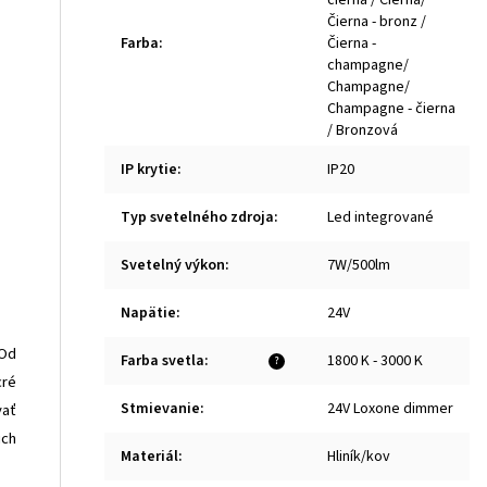
Čierna - bronz /
Farba
:
Čierna -
champagne/
Champagne/
Champagne - čierna
/ Bronzová
IP krytie
:
IP20
Typ svetelného zdroja
:
Led integrované
Svetelný výkon
:
7W/500lm
Napätie
:
24V
 Od
Farba svetla
:
1800 K - 3000 K
?
cré
Stmievanie
:
24V Loxone dimmer
vať
ich
Materiál
:
Hliník/kov