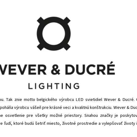
ou. Tak znie motto belgického výrobcu LED svietidiel Wever & Ducré.
 poháňa výrobcu vášeň pre krásné veci a kvalitnú konštrukciu. Wever & Du
ne osvetlenie pre všetky možné priestory. Snahou značky je poskyto
pre ľudí, ktoré budú šetriť miesto, životné prostredie a vylepšovať životy 