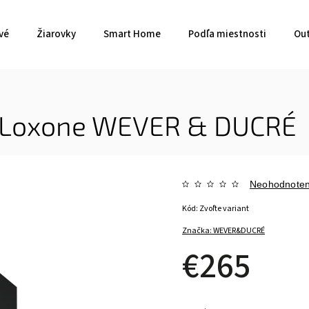
vé
Žiarovky
Smart Home
Podľa miestnosti
Out
 Loxone
WEVER & DUCRÉ
Neohodnote
Kód:
Zvoľte variant
Značka:
WEVER&DUCRÉ
€265