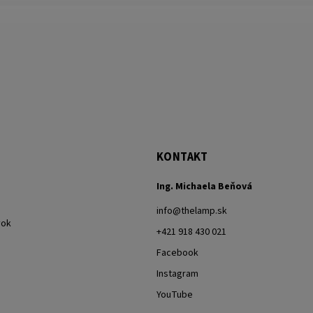
KONTAKT
Ing. Michaela Beňová
info
@
thelamp.sk
vok
+421 918 430 021
Facebook
Instagram
YouTube