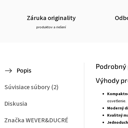
Záruka originality
Odbo
produktov a riešení
Podrobný 
Popis
Výhody pr
Súvisiace súbory (2)
Kompaktn
osvetlenie.
Diskusia
Moderný di
Kvalitný ma
Značka
WEVER&DUCRÉ
Jednoduchá