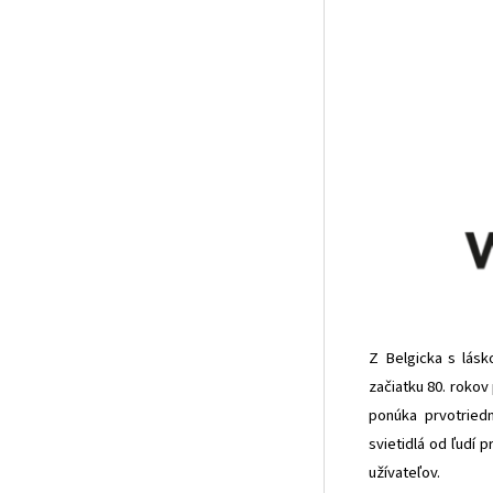
Z Belgicka s lásk
začiatku 80. rokov
ponúka prvotried
svietidlá od ľudí 
užívateľov.