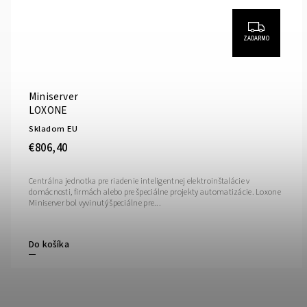
ZADARMO
Miniserver
LOXONE
Skladom EU
€806,40
Centrálna jednotka pre riadenie inteligentnej elektroinštalácie v
domácnosti, firmách alebo pre špeciálne projekty automatizácie. Loxone
Miniserver bol vyvinutý špeciálne pre...
Do košíka