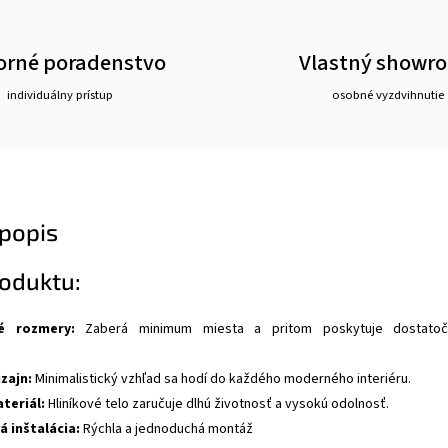
rné poradenstvo
Vlastný showr
individuálny prístup
osobné vyzdvihnutie
popis
oduktu:
é rozmery:
Zaberá minimum miesta a pritom poskytuje dostato
zajn:
Minimalistický vzhľad sa hodí do každého moderného interiéru.
teriál:
Hliníkové telo zaručuje dlhú životnosť a vysokú odolnosť.
 inštalácia:
Rýchla a jednoduchá montáž