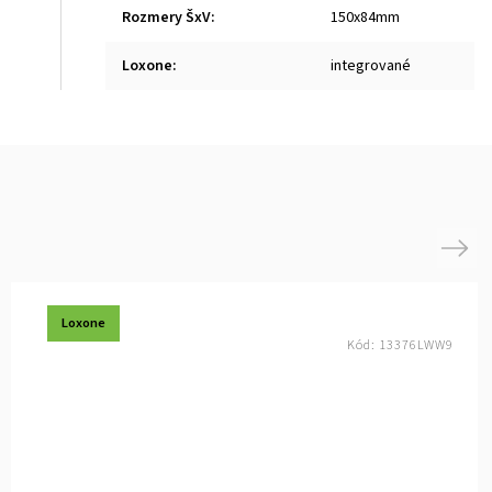
Rozmery ŠxV
:
150x84mm
Loxone
:
integrované
Next
Loxone
Kód:
13376LWW9