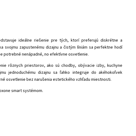
dstavuje ideálne riešenie pre tých, ktorí preferujú diskrétne a
aka svojmu zapustenému dizajnu a čistým líniám sa perfektne hodí
je potrebné nenápadné, no efektívne osvetlenie.
nie rôznych priestorov, ako sú chodby, obývacie izby, kuchyne
ojmu jednoduchému dizajnu sa ľahko integruje do akéhokoľvek
rné osvetlenie bez narušenia estetického vzhľadu miestnosti.
 Loxone smart systémom.