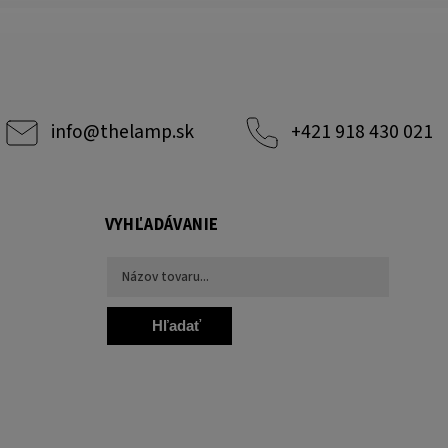
info
@
thelamp.sk
+421 918 430 021
VYHĽADÁVANIE
Hľadať