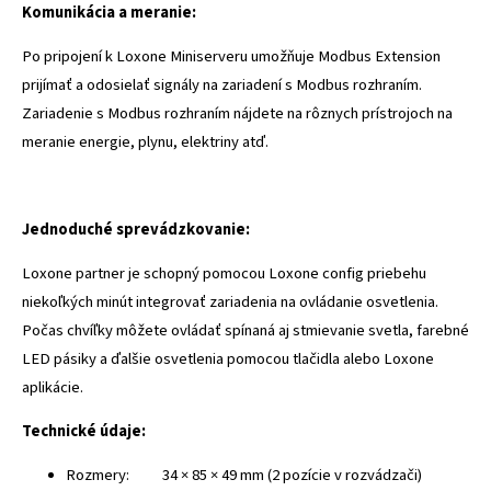
Komunikácia a meranie:
Po pripojení k Loxone Miniserveru umožňuje Modbus Extension
prijímať a odosielať signály na zariadení s Modbus rozhraním.
Zariadenie s Modbus rozhraním nájdete na rôznych prístrojoch na
meranie energie, plynu, elektriny atď.
Jednoduché sprevádzkovanie:
Loxone partner je schopný pomocou Loxone config priebehu
niekoľkých minút integrovať zariadenia na ovládanie osvetlenia.
Počas chvíľky môžete ovládať spínaná aj stmievanie svetla, farebné
LED pásiky a ďalšie osvetlenia pomocou tlačidla alebo Loxone
aplikácie.
Technické údaje:
Rozmery: 34 × 85 × 49 mm (2 pozície v rozvádzači)