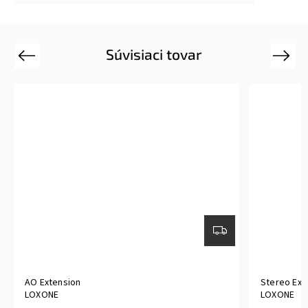
Súvisiaci tovar
Previous
Next
AO Extension
Stereo Ext
LOXONE
LOXONE