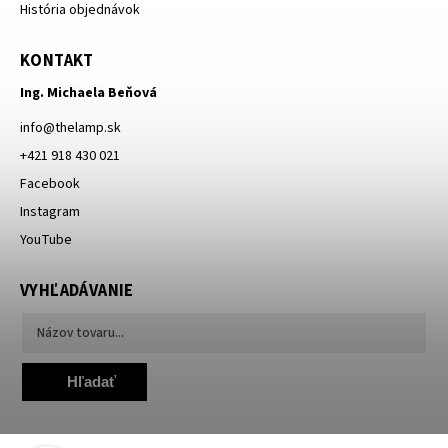
História objednávok
KONTAKT
Ing. Michaela Beňová
info
@
thelamp.sk
+421 918 430 021
Facebook
Instagram
YouTube
VYHĽADÁVANIE
Hľadať