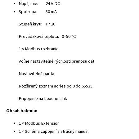
Napájanie: 24 V DC
Spotreba: 30 mA
Stupeň krytí: IP 20
Prevádzková teplota: 0–50 °C
1 × Modbus rozhranie
Voľne nastaviteľné rýchlosti prenosu dát
Nastaviteľná parita
Rozšírený zoznam adries od 0 do 65535
Pripojenie na Loxone Link
Obsah balenia:
1 × Modbus Extension
1 × Schéma zapojení a stručný manuál