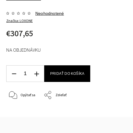
Neohodnotené
Značka:
LOXONE
€307,65
NA OBJEDNÁVKU
PRIDAŤ DO KOŠÍKA
Opýtať sa
Zdieľať