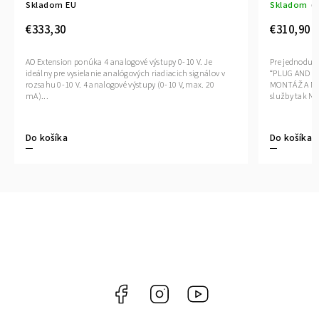
Skladom EU
Skladom
(>
€333,30
€310,90
AO Extension ponúka 4 analogové výstupy 0-10 V. Je
Pre jednoduc
ideálny pre vysielanie analógových riadiacich signálov v
“PLUG AND P
rozsahu 0-10 V. 4 analogové výstupy (0-10 V, max. 20
MONTÁŽ A NAS
mA)...
služby tak NÁ
Do košíka
Do košíka
Facebook
Instagram
YouTube