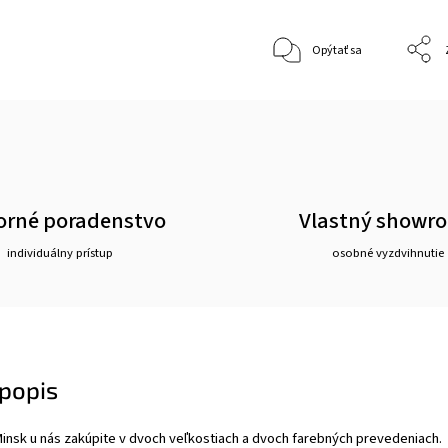
Opýtať sa
rné poradenstvo
Vlastný showr
individuálny prístup
osobné vyzdvihnutie
popis
 Minsk u nás zakúpite v dvoch veľkostiach a dvoch farebných prevedeniach.