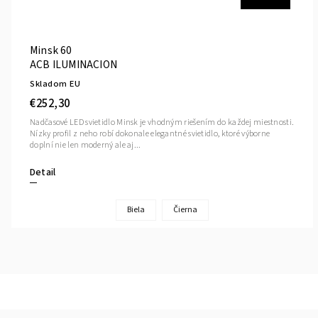
Minsk 60
ACB ILUMINACION
Skladom EU
€252,30
Nadčasové LED svietidlo Minsk je vhodným riešením do každej miestnosti.
Nízky profil z neho robí dokonale elegantné svietidlo, ktoré výborne
doplní nie len moderný ale aj...
Detail
Biela
Čierna