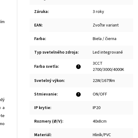
Záruka
:
3 roky
sím
EAN
:
Zvoľte variant
Farba
:
Biela / čierna
Typ svetelného zdroja
:
Led integrované
3CCT
Farba svetla
:
?
2700/3000/4000K
Svetelný výkon
:
22W/1679lm
Stmievanie
:
ON/OFF
?
adý
u a
IP krytie
:
IP20
ete
Rozmery (Ø/V)
:
40x8cm
 no
Materiál
:
Hliník/PVC