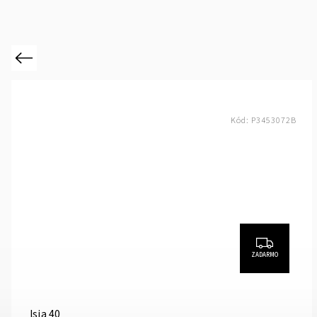
Previous
Kód:
P3453072B
ZADARMO
Isia 40