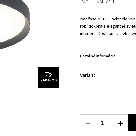
ZVOĽTE VARIANT
Nadčasové LED svietidlo Mins
robí dokonale elegantné svieti
interiéru. Dostupné v niekoľk
Detailné informácie
Variant
ZADARMO