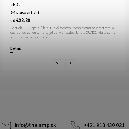
LED2
2-4 pracovné dni
€92,20
od
Svietidlá LED2 spájajú kvalitu s výbornými technickými parametrami a
dostupnou cenou tak, ako je to aj v prípade svietidla QUADO, vďaka čomu
je naozaj zaujímavou voľbou...
Detail
S
L
info
@
thelamp.sk
+421 918 430 021