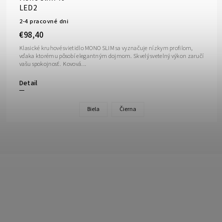
LED2
2-4 pracovné dni
€98,40
Klasické kruhové svietidlo MONO SLIM sa vyznačuje nízkym profilom,
vďaka ktorému pôsobí elegantným dojmom. Skvelý svetelný výkon zaručí
vašu spokojnosť. Kovová...
Detail
Biela
Čierna