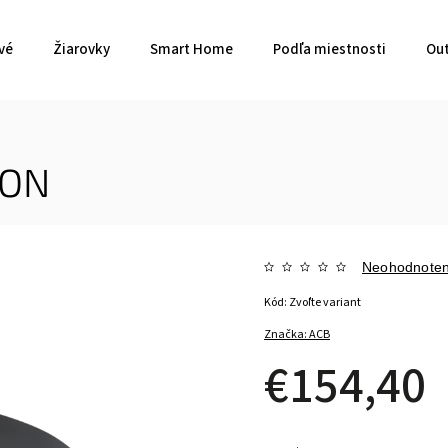
vé
Žiarovky
Smart Home
Podľa miestnosti
Out
ION
Neohodnote
Kód:
Zvoľte variant
Značka:
ACB
€154,40