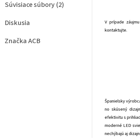
Súvisiace súbory (2)
Diskusia
V prípade záujmu 
kontaktujte.
Značka
ACB
Španielsky výrobca
no skúsený dizajn
efektivitu s prihl
moderné LED sviet
nechýbajú aj dizaj