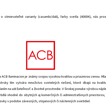
o stmievateľné varianty (casambi/dali), farby svetla (4000K), nás pro
 ACB Iluminacion je známy svojou vysokou kvalitou a priaznivou cenou. Ml
érsky tím vytvára množstvo svetelných riešení, ktoré dbajú na kvalit
iadaním na udržateľnosť a životné prostredie. V širokej ponuke výrobcu nájd
idlá vhodné do obytných aj komerčných či administratívnych priestorov,
novky v podobe závesných, stojanových či nástenných svietidiel.