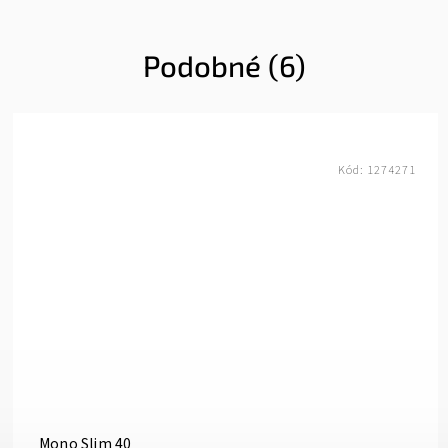
Podobné (6)
Kód:
1274271
Mono Slim 40