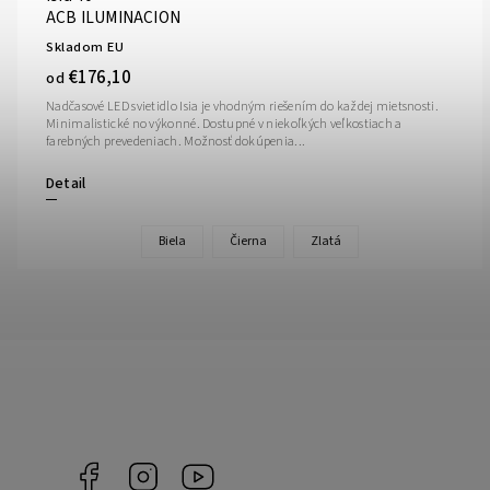
ACB ILUMINACION
Skladom EU
€176,10
od
Nadčasové LED svietidlo Isia je vhodným riešením do každej mietsnosti.
Minimalistické no výkonné. Dostupné v niekoľkých veľkostiach a
farebných prevedeniach. Možnosť dokúpenia...
Detail
Biela
Čierna
Zlatá
Facebook
Instagram
YouTube