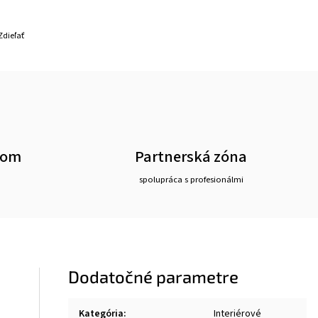
Zdieľať
oom
Partnerská zóna
spolupráca s profesionálmi
Dodatočné parametre
Kategória
:
Interiérové