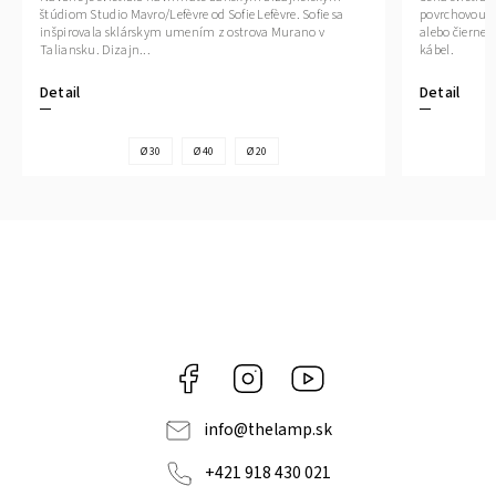
štúdiom Studio Mavro/Lefèvre od Sofie Lefèvre. Sofie sa
povrchovou ú
inšpirovala sklárskym umením z ostrova Murano v
alebo čiernej 
Taliansku. Dizajn...
kábel.
Detail
Detail
Ø 30
Ø 40
Ø 20
Facebook
Instagram
YouTube
info
@
thelamp.sk
+421 918 430 021