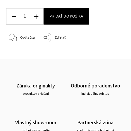
PRIDAŤ DO KOŠÍKA
Opýtať sa
Zdieľať
Záruka originality
Odborné poradenstvo
produktov a riešení
individuálny prístup
Vlastný showroom
Partnerská zóna
osobné vyzdvihnutie
spolupráca s profesionálmi