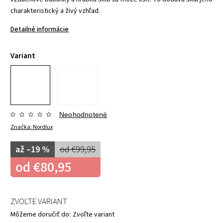
charakteristický a živý vzhľad.
Detailné informácie
Variant
Neohodnotené
Značka:
Nordlux
až –19 %
od €99,95
od
€80,95
ZVOĽTE VARIANT
Môžeme doručiť do:
Zvoľte variant