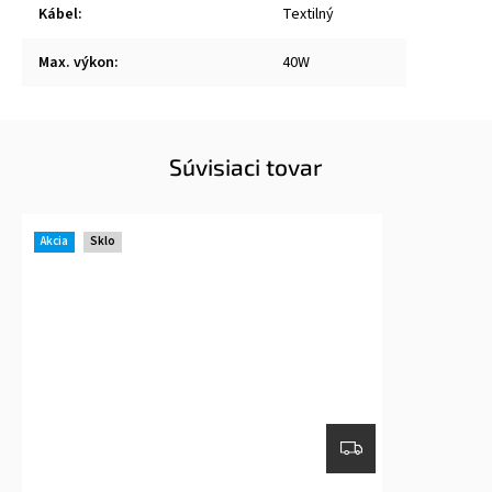
Kábel
:
Textilný
Max. výkon
:
40W
Súvisiaci tovar
Akcia
Sklo