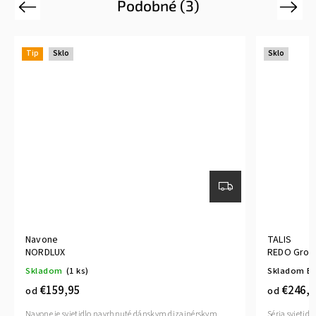
Podobné (3)
Previous
Next
Tip
Sklo
Sklo
Navone
TALIS
NORDLUX
REDO Grou
Skladom
(1 ks)
Skladom E
€159,95
€246,3
od
od
Navone je svietidlo navrhnuté dánskym dizajnérskym
Séria svietidi