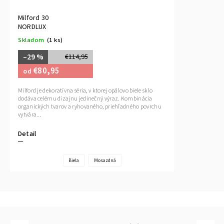
Milford 30
NORDLUX
Skladom
(1 ks)
–29 %
€114,95
€80,95
od
Milford je dekoratívna séria, v ktorej opálovo biele sklo
dodáva celému dizajnu jedinečný výraz. Kombinácia
organických tvarov a ryhovaného, priehľadného povrchu
vytvára...
Detail
Biela
Mosazdná