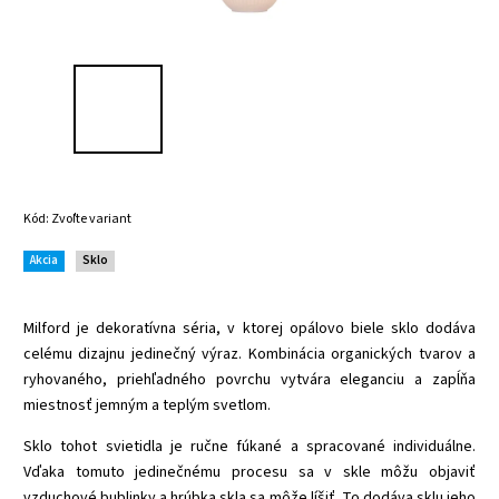
Kód:
Zvoľte variant
Akcia
Sklo
Milford je dekoratívna séria, v ktorej opálovo biele sklo dodáva
celému dizajnu jedinečný výraz. Kombinácia organických tvarov a
ryhovaného, priehľadného povrchu vytvára eleganciu a zapĺňa
miestnosť jemným a teplým svetlom.
Sklo tohot svietidla je ručne fúkané a spracované individuálne.
Vďaka tomuto jedinečnému procesu sa v skle môžu objaviť
vzduchové bublinky a hrúbka skla sa môže líšiť. To dodáva sklu jeho