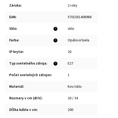
Záruka
:
2 roky
EAN
:
5701581406988
Sklo
:
sklo
?
Farba
:
Opálová biela
?
IP krytie
:
20
Typ svetelného zdroja
:
E27
?
Počet svetelných zdrojov
:
1
Materiál
:
Kov/sklo
Rozmery v cm (Ø/V)
:
20 / 34
Dĺžka kábla v cm
:
200