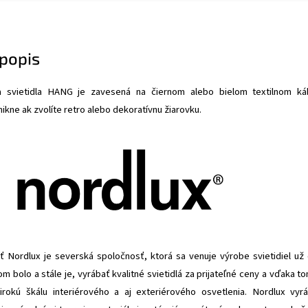
popis
a svietidla HANG je zavesená na čiernom alebo bielom textilnom káb
nikne ak zvolíte retro alebo dekoratívnu žiarovku.
 Nordlux je severská spoločnosť, ktorá sa venuje výrobe svietidiel už
om bolo a stále je, vyrábať kvalitné svietidlá za prijateľné ceny a vďaka t
rokú škálu interiérového a aj exteriérového osvetlenia. Nordlux vyr