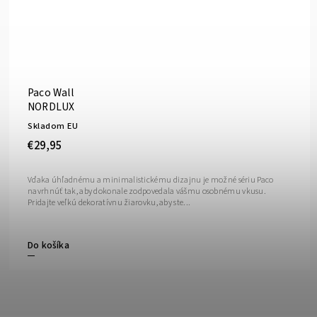
Paco Wall
NORDLUX
Skladom EU
€29,95
Vďaka úhľadnému a minimalistickému dizajnu je možné sériu Paco
navrhnúť tak, aby dokonale zodpovedala vášmu osobnému vkusu.
Pridajte veľkú dekoratívnu žiarovku, aby ste...
Do košíka