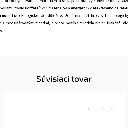
ýria prírodnými tvarmi a materiálmi a stávajú sa pútavým elementom v kaž
použitiu trvalo udržateľných materiálov a energeticky efektívneho osvetle
imoriadne ekologické. Je dôležité, že firma drží krok s technologic
 s medzinárodnými trendmi, a preto ponúka svietidlá nielen funkčné, ale
é.
Súvisiaci tovar
Kód:
4058075427860