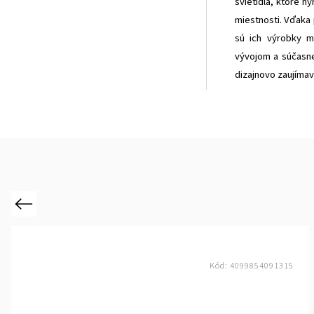
svietidlá, ktoré h
miestnosti. Vďaka 
sú ich výrobky m
vývojom a súčasne
dizajnovo zaujímav
Previous
Kód:
4099854091315