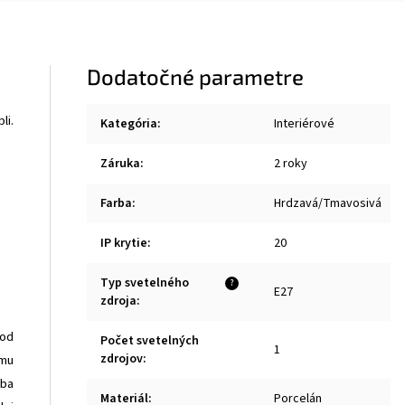
Dodatočné parametre
li.
Kategória
:
Interiérové
Záruka
:
2 roky
Farba
:
Hrdzavá/Tmavosivá
IP krytie
:
20
Typ svetelného
?
E27
zdroja
:
 od
Počet svetelných
1
zdrojov
:
omu
ába
Materiál
:
Porcelán