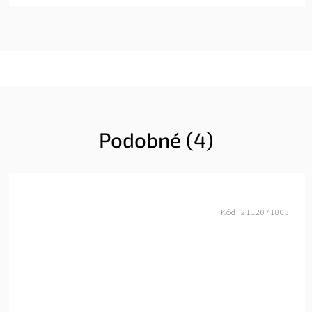
Podobné (4)
Kód:
2112071003