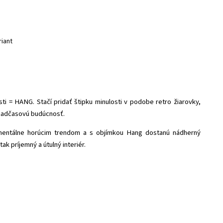
riant
sti = HANG. Stačí pridať štipku minulosti v podobe retro žiarovky,
 nadčasovú budúcnosť.
mentálne horúcim trendom a s objímkou Hang dostanú nádherný
ak príjemný a útulný interiér.