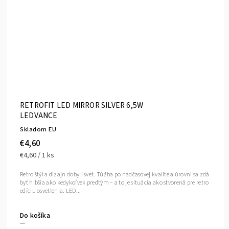
RETROFIT LED MIRROR SILVER 6,5W
LEDVANCE
Skladom EU
€4,60
€4,60 / 1 ks
Retro štýl a dizajn dobyli svet. Túžba po nadčasovej kvalite a úrovni sa zdá
byť hlbšia ako kedykoľvek predtým – a to je situácia ako stvorená pre retro
edíciu osvetlenia. LED...
Do košíka