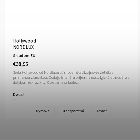
Hollywood
NORDLUX
Skladom EU
€38,95
Séria Hollywood od Nordluxu sú moderné a dizajnové svietidlá s
priznanou žiarovkou. Dodajú interiéru príjemne nostalgickú atmosféru s
dotykom exkluzivity. Osvetlenie sa bude...
Detail
Dymová
Transparetná
Amber