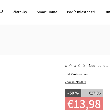
vé
Žiarovky
Smart Home
Podľa miestnosti
Out
Neohodnote
Kód:
Zvoľte variant
Značka:
Nordlux
–50 %
€27,96
€13,98