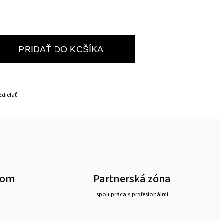
PRIDAŤ DO KOŠÍKA
Zdieľať
oom
Partnerská zóna
spolupráca s profesionálmi