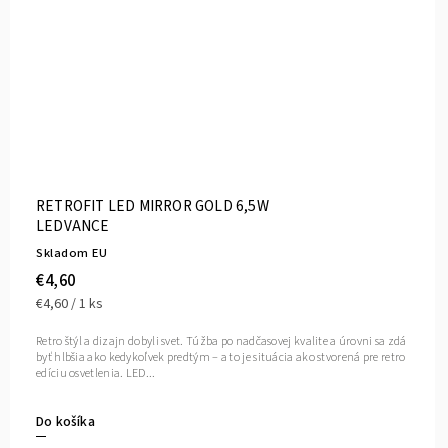
RETROFIT LED MIRROR GOLD 6,5W
LEDVANCE
Skladom EU
€4,60
€4,60 / 1 ks
Retro štýl a dizajn dobyli svet. Túžba po nadčasovej kvalite a úrovni sa zdá
byť hlbšia ako kedykoľvek predtým – a to je situácia ako stvorená pre retro
edíciu osvetlenia. LED...
Do košíka