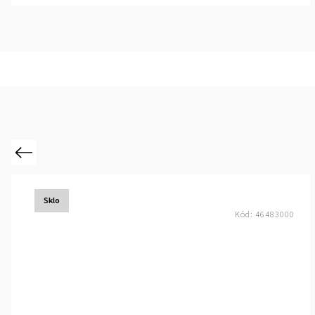
Previous
Sklo
Kód:
46483000