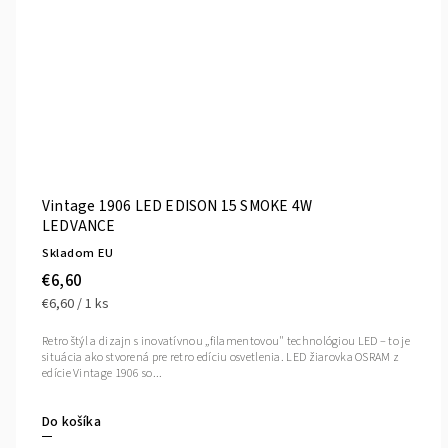
Vintage 1906 LED EDISON 15 SMOKE 4W
LEDVANCE
Skladom EU
€6,60
€6,60 / 1 ks
Retro štýl a dizajn s inovatívnou „filamentovou" technológiou LED – to je
situácia ako stvorená pre retro edíciu osvetlenia. LED žiarovka OSRAM z
edície Vintage 1906 so...
Do košíka