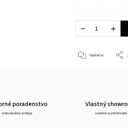
Opýtať sa
rné poradenstvo
Vlastný showr
individuálny prístup
osobné vyzdvihnutie