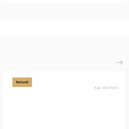
Next
Natural
Kód:
45875001