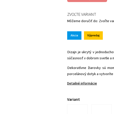
ZVOĽTE VARIANT
Môžeme doručiť do:
Zvoľte va
Akcia
Výpredaj
Dizajn je ukrytý v jednoducho
súčasnosť v dobrom svetle a
Dekoratívne žiarovky sú mo
porcelánový dotyk a vytvoríte t
Detailné informácie
Variant