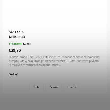
Siv Table
NORDLUX
Skladom
(1 ks)
€39,90
Stolová lampa Nordlux Siv je stelesnením jednoduchého škandinávskeho
dizajnu, kde vyniká krása prírodného materiálu. Dominantným prvkom
je masívna mramorová základňa, ktorá...
Detail
Biela
Čierna
Hnedá