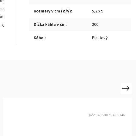
dej
nia
Rozmery v cm (Ø/V)
:
5,2 x 9
kým
 aj
Dĺžka kábla v cm
:
200
Kábel
:
Plastový
Next
Kód:
4058075435346