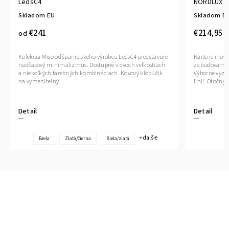
LedsC4
NORDLUX
Skladom EU
Skladom E
€241
€214,95
od
Kolekcia Miso od španielskeho výrobcu LedsC4 predstavuje
Kaito je inova
nadčasový minimalizmus. Dostupné v dvoch veľkostiach
zabudovaným 
a niekoľkých farebných kombináciach. Kovový klobúčik
Výborne vyzer
na vymeniteľný...
línii. Otočný a
Detail
Detail
+ ďalšie
Biela
Zlatá/čierna
Biela/zlatá