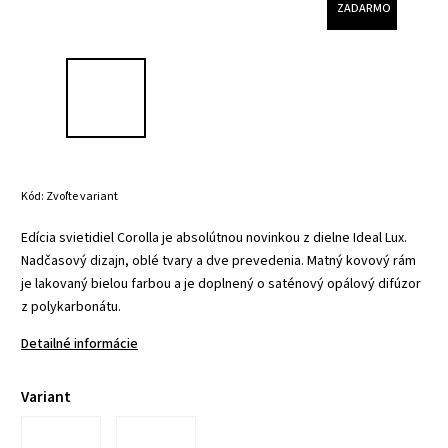
ZADARMO
Kód:
Zvoľte variant
Edícia svietidiel Corolla je absolútnou novinkou z dielne Ideal Lux.
Nadčasový dizajn, oblé tvary a dve prevedenia. Matný kovový rám
je lakovaný bielou farbou a je doplnený o saténový opálový difúzor
z polykarbonátu.
Detailné informácie
Variant