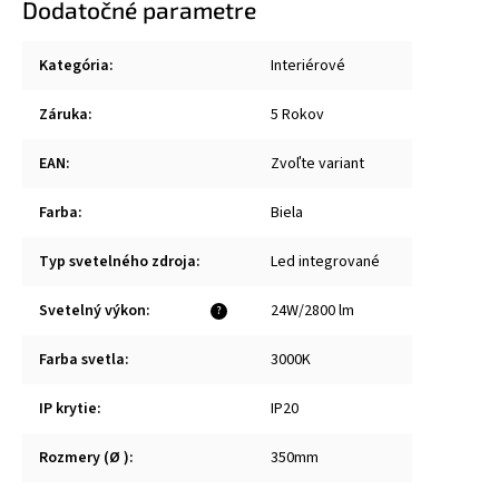
Dodatočné parametre
Kategória
:
Interiérové
Záruka
:
5 Rokov
EAN
:
Zvoľte variant
Farba
:
Biela
Typ svetelného zdroja
:
Led integrované
Svetelný výkon
:
24W/2800 lm
?
Farba svetla
:
3000K
IP krytie
:
IP20
Rozmery (Ø )
:
350mm