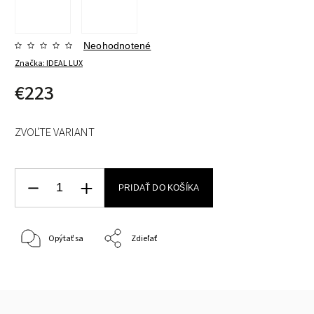
Neohodnotené
Značka:
IDEAL LUX
€223
ZVOĽTE VARIANT
PRIDAŤ DO KOŠÍKA
Opýtať sa
Zdieľať