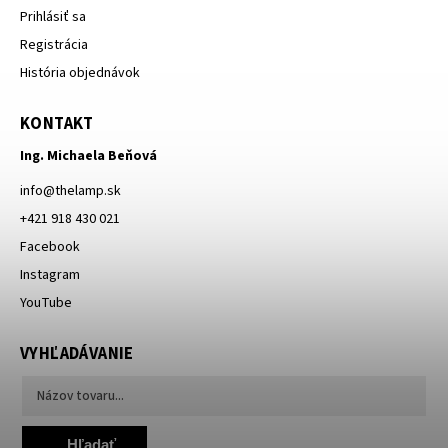
Prihlásiť sa
Registrácia
História objednávok
KONTAKT
Ing. Michaela Beňová
info
@
thelamp.sk
+421 918 430 021
Facebook
Instagram
YouTube
VYHĽADÁVANIE
Hľadať