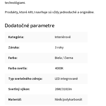
technológiami.
Produkty, ktoré ARLI navrhuje sú vždy jednoduché a originálne.
Dodatočné parametre
Kategória
:
Interiérové
Záruka
:
3 roky
Farba
:
Biela / čierna
Farba svetla
:
4000K
Typ svetelného zdroja
:
LED integrované
Svetlný výkon
:
26W/3181lm
Materiál
:
hliník/polykarbonát