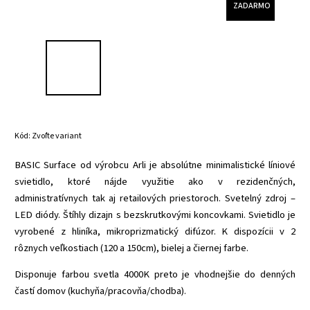
ZADARMO
Kód:
Zvoľte variant
BASIC Surface od výrobcu Arli je absolútne minimalistické líniové
svietidlo, ktoré nájde využitie ako v rezidenčných,
administratívnych tak aj retailových priestoroch. Svetelný zdroj –
LED diódy. Štíhly dizajn s bezskrutkovými koncovkami. Svietidlo je
vyrobené z hliníka, mikroprizmatický difúzor. K dispozícii v 2
rôznych veľkostiach (120 a 150cm), bielej a čiernej farbe.
Disponuje farbou svetla 4000K preto je vhodnejšie do denných
častí domov (kuchyňa/pracovňa/chodba).