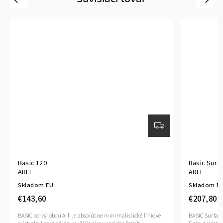
Basic 120
Basic Surf
ARLI
ARLI
Skladom EU
Skladom E
€143,60
€207,80
BASIC od výrobcu Arli je absolútne minimalistické líniové
BASIC Surface