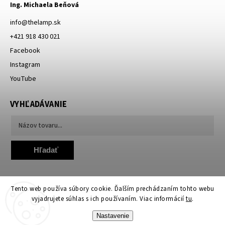
Ing. Michaela Beňová
info
@
thelamp.sk
+421 918 430 021
Facebook
Instagram
YouTube
VYHĽADÁVANIE
Hľadať
Tento web používa súbory cookie. Ďalším prechádzaním tohto webu
vyjadrujete súhlas s ich používaním. Viac informácií
tu
.
Nastavenie
Copyright 2026
TheLamp.sk
. Všetky práva vyhradené.