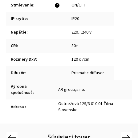
Stmievanie
:
ON/OFF
?
IP krytie
:
IP20
Napätie
:
220…240 V
CRI
:
80+
Rozmery DxV
:
120 x 7cm
Difuzór
:
Prismatic diffusor
Výrobná
AR group,s.r.o.
spoločnosť
:
Ostriežová 129/3 010 01 Žilina
Adresa
:
Slovensko
Súvisiaci tovar
Previous
Next