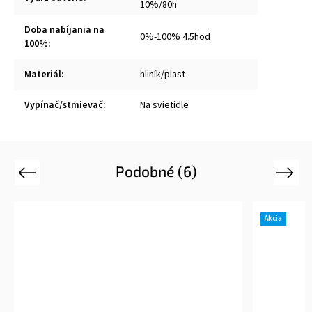
10%/80h
Doba nabíjania na
0%-100% 4.5hod
100%
:
Materiál
:
hliník/plast
Vypínač/stmievač
:
Na svietidle
Podobné (6)
Previous
Next
Akcia