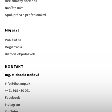
Reklamačný poriadok
Napíšte nám
Spolupráca s profesionálmi
Môj účet
Prihlásiť sa
Registrácia
História objednávok
KONTAKT
Ing. Michaela Beňová
info
@
thelamp.sk
+421 918 430 021
Facebook
Instagram
YouTube