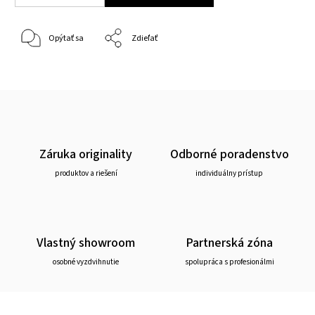
Opýtať sa
Zdieľať
Záruka originality
Odborné poradenstvo
produktov a riešení
individuálny prístup
Vlastný showroom
Partnerská zóna
osobné vyzdvihnutie
spolupráca s profesionálmi