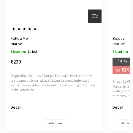
FollowMe
Bicoca
marset
marset
Skladom
(1 ks)
Skladom
(1
€230
–15 %
€199
od
Originálnu dizajnovú lampu FollowMe tvorí prakticky
tvarovaná dubová rukoväť, ktorá ju umožňuje vziať
Bicoca by Chr
kamkoľvek so sebou, na terasu, na záhradu, pod stan, na
Marset je ľa
jachtu alebo na...
svetlo, ktoré
priestorov. Vď
Detail
Detail
Bledé drevo
Antracit