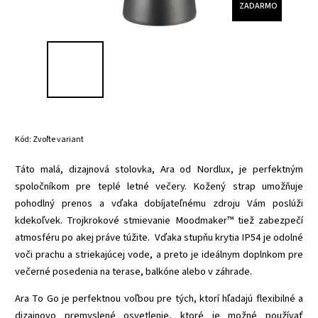
ZADARMO
Kód:
Zvoľte variant
Táto malá, dizajnová stolovka, Ara od Nordlux, je perfektným
spoločníkom pre teplé letné večery. Kožený strap umožňuje
pohodlný prenos a vďaka dobíjateľnému zdroju Vám poslúži
kdekoľvek. Trojkrokové stmievanie Moodmaker™ tiež zabezpečí
atmosféru po akej práve túžite.
Vďaka stupňu krytia IP54 je odolné
voči prachu a striekajúcej vode, a preto je ideálnym doplnkom pre
večerné posedenia na terase, balkóne alebo v záhrade.
Ara To Go
je perfektnou voľbou pre tých, ktorí hľadajú flexibilné a
dizajnovo premyslené osvetlenie, ktoré je možné používať