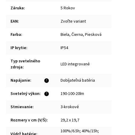
Záruka
:
5 Rokov
EAN
:
Zvoľte variant
Farba
:
Biela, Čierna, Piesková
IP krytie
:
IP54
Typ svetelného
LED integrované
zdroja
:
Napájanie
:
Dobíjateľná batéria
?
Svetelný výkon
:
190-100-20lm
?
Stmievanie
:
3-krokové
Rozmery v cm (V/Š)
:
29,2 x 19,7
100%/6.5h; 40%/15h;
Výdrž batérie
: