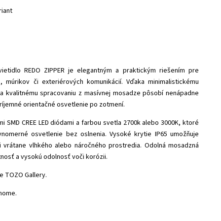
riant
ietidlo REDO ZIPPER je elegantným a praktickým riešením pre
, múrikov či exteriérových komunikácií. Vďaka minimalistickému
lu a kvalitnému spracovaniu z masívnej mosadze pôsobí nenápadne
ríjemné orientačné osvetlenie po zotmení.
ými SMD CREE LED diódami a farbou svetla 2700k alebo 3000K, ktoré
nomerné osvetlenie bez oslnenia. Vysoké krytie IP65 umožňuje
iéri vrátane vlhkého alebo náročného prostredia. Odolná mosadzná
tnosť a vysokú odolnosť voči korózii.
 TOZO Gallery.
 home.