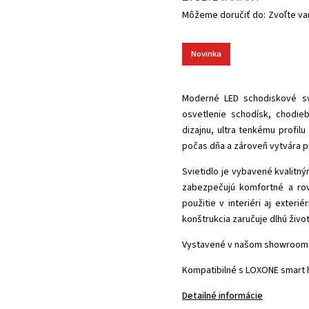
Môžeme doručiť do:
Zvoľte va
Novinka
Moderné LED schodiskové sv
osvetlenie schodísk, chodieb
dizajnu, ultra tenkému profi
počas dňa a zároveň vytvára p
Svietidlo je vybavené kvalitn
zabezpečujú komfortné a rov
použitie v interiéri aj exter
konštrukcia zaručuje dlhú živo
Vystavené v našom showroome
Kompatibilné s LOXONE smart
Detailné informácie