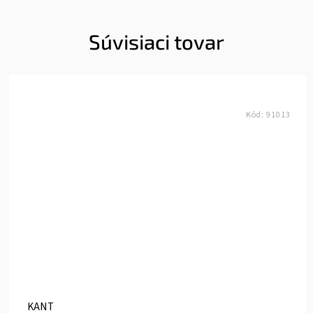
Súvisiaci tovar
Kód:
91013
KANT