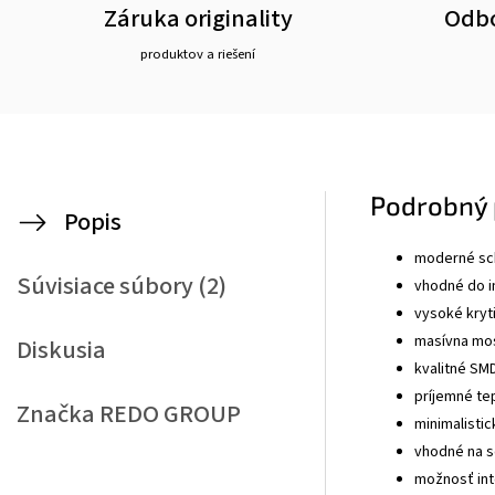
Záruka originality
Odbo
produktov a riešení
Podrobný 
Popis
moderné sch
Súvisiace súbory (2)
vhodné do in
vysoké kryt
masívna mo
Diskusia
kvalitné SM
príjemné tep
Značka
REDO GROUP
minimalistic
vhodné na s
možnosť int