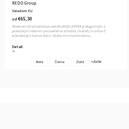
REDO Group
Skladom EU
€65,30
od
Moderné LED schodiskové svietidlo REDO ZIPPER je elegantným a
praktickým riešením pre osvetlenie schodísk, chodieb, múrikov či
exteriérových komunikácií. Vďaka minimalistickému...
Detail
Biela
Čierna
Zlatá
+ ďalšie