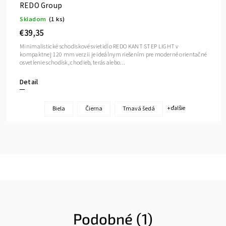
REDO Group
Skladom
(1 ks)
€39,35
Minimalistické schodiskové svietidlo REDO KANT STEP LIGHT v
kompaktnej 120 mm verzii je ideálnym riešením pre moderné orientačné
osvetlenie schodísk, chodieb, terás alebo...
Detail
Biela
Čierna
Tmavá šedá
+ ďalšie
Podobné (1)