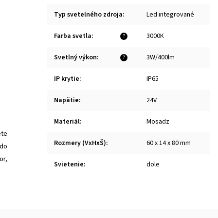
Typ svetelného zdroja
:
Led integrované
Farba svetla
:
3000K
?
Svetlný výkon
:
3W/400lm
?
IP krytie
:
IP65
Napätie
:
24V
Materiál
:
Mosadz
ete
Rozmery (VxHxŠ)
:
60 x 14 x 80 mm
 do
or,
Svietenie
:
dole