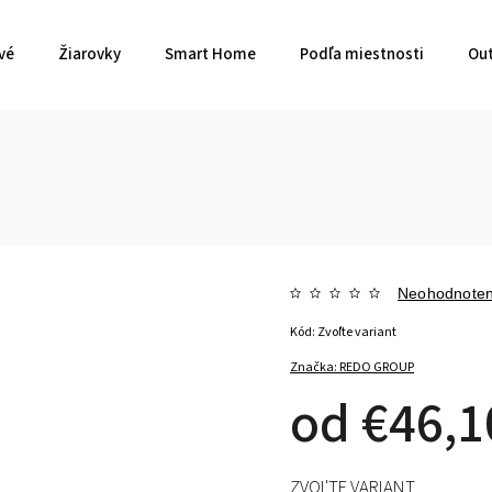
vé
Žiarovky
Smart Home
Podľa miestnosti
Out
Neohodnote
Kód:
Zvoľte variant
Značka:
REDO GROUP
od
€46,1
ZVOĽTE VARIANT