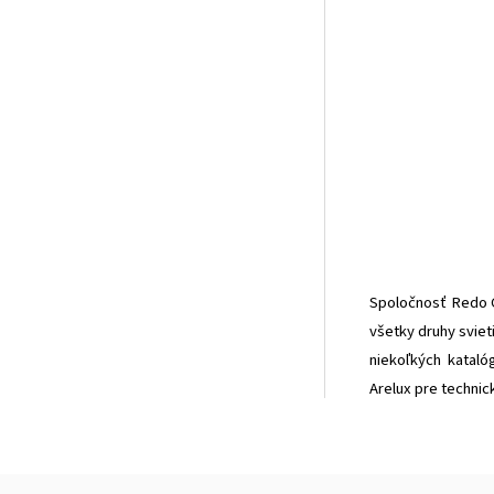
Spoločnosť Redo Gr
všetky druhy sviet
niekoľkých kataló
Arelux pre technick