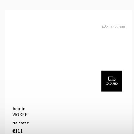
Kód:
4327800
ZADARMO
Adalin
VIOKEF
Na dotaz
€111