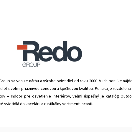
oup sa venuje nárhu a výrobe svietidiel od roku 2000. V ich ponuke nájd
idiel s veľmi priaznivou cenovou a špičkovou kvalitou. Ponuka je rozdelená
gov – Indoor pre osvetlenie interiérov, veľmi úspešný je katalóg Outdo
é svietidlá do kacelárii a rustikálny sortiment Incanti.