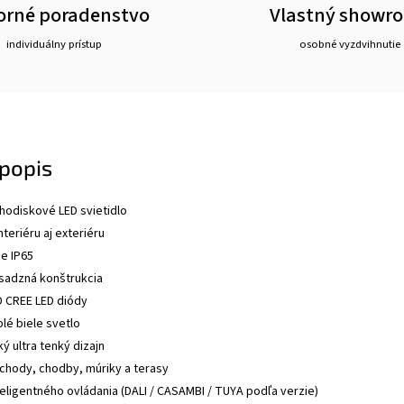
rné poradenstvo
Vlastný showr
individuálny prístup
osobné vyzdvihnutie
popis
odiskové LED svietidlo
teriéru aj exteriéru
ie IP65
sadzná konštrukcia
D CREE LED diódy
lé biele svetlo
ký ultra tenký dizajn
chody, chodby, múriky a terasy
eligentného ovládania (DALI / CASAMBI / TUYA podľa verzie)