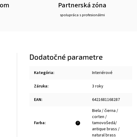
oom
Partnerská zóna
spolupráca s profesionálmi
Dodatočné parametre
Kategória
:
Interiérové
Záruka
:
3 roky
EAN
:
6421681168287
Biela / čierna /
corten /
Farba
:
tamovošedá/
?
antique brass /
natural brass