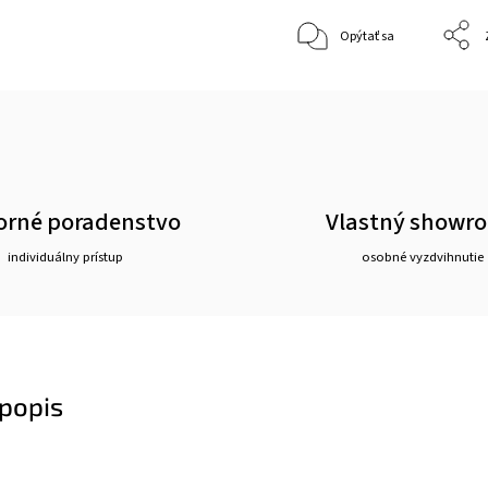
Opýtať sa
rné poradenstvo
Vlastný showr
individuálny prístup
osobné vyzdvihnutie
popis