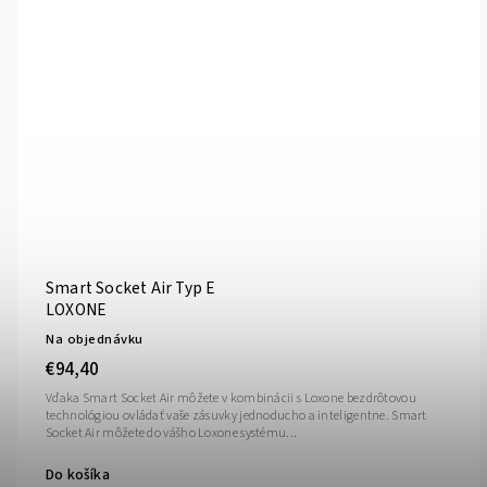
Smart Socket Air Typ E
LOXONE
Na objednávku
€94,40
Vďaka Smart Socket Air môžete v kombinácii s Loxone bezdrôtovou
technológiou ovládať vaše zásuvky jednoducho a inteligentne. Smart
Socket Air môžete do vášho Loxone systému...
Do košíka