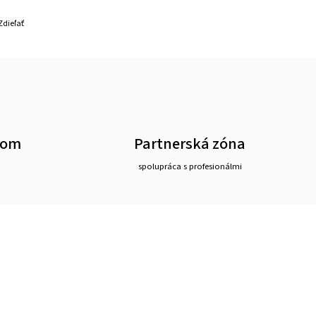
Zdieľať
oom
Partnerská zóna
spolupráca s profesionálmi