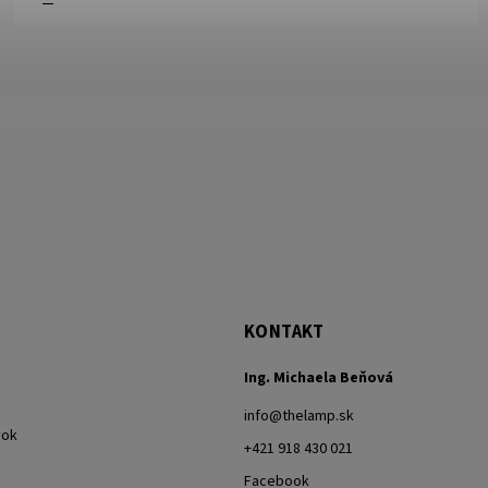
KONTAKT
Ing. Michaela Beňová
info
@
thelamp.sk
vok
+421 918 430 021
Facebook