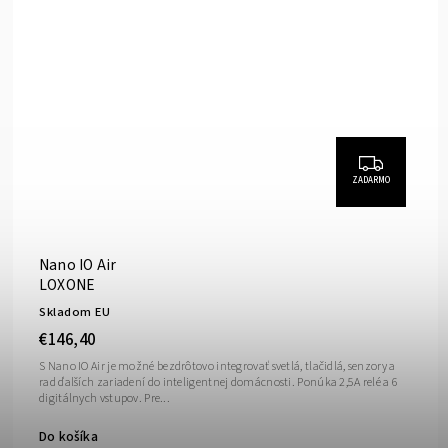
ZADARMO
Nano IO Air
LOXONE
Skladom EU
€146,40
S Nano IO Air je možné bezdrôtovo integrovať svetlá, tlačidlá, senzory a
rad ďalších zariadení do inteligentnej domácnosti. Ponúka 2,5A relé a 6
digitálnych vstupov. Pre...
Do košíka