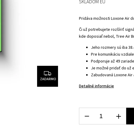
SKLADOM EU
Pridáva možnosti Loxone Air do
Či už potrebujete rozšíriť sign
kde doposiaľ nebol, Tree Air Br
Jeho rozmery sú iba 38.
Pre komunikáciu vzdiale
Podporuje až 49 zariad
Je možné pridať do už e
Zabudovaná Loxone Air 
ZADARMO
Detailné informácie