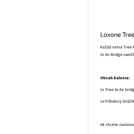
Loxone Tree
Každá vetva Tree E
to Air Bridge nain
Obsah balenia:
1x Tree to Air brid
1x Príbalový letáči
Ak chcete zautoma