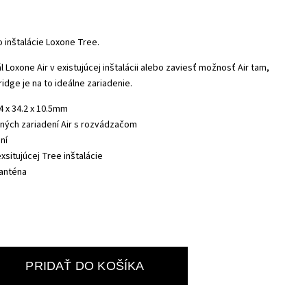
 inštalácie Loxone Tree.
ál Loxone Air v existujúcej inštalácii alebo zaviesť možnosť Air tam,
idge je na to ideálne zariadenie.
4 x 34.2 x 10.5mm
ných zariadení Air s rozvádzačom
ení
xsitujúcej Tree inštalácie
anténa
PRIDAŤ DO KOŠÍKA