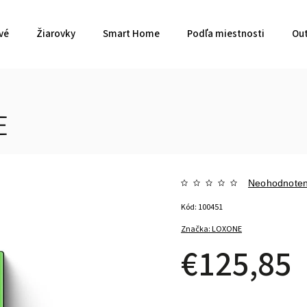
vé
Žiarovky
Smart Home
Podľa miestnosti
Out
E
Neohodnote
Kód:
100451
Značka:
LOXONE
€125,85