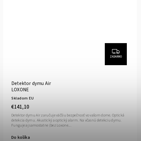
ZADARMO
Detektor dymu Air
LOXONE
Skladom EU
€141,10
Detektor dymu Air zaručuje väčšiu bezpečnosť vo vašom dome. Optická
detekcia dymu. Akustický a optický alarm. Na včasnú detekciu dymu.
Funguje aj samostatne (bez Loxone...
Do košíka