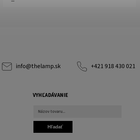
info
@
thelamp.sk
+421 918 430 021
VYHĽADÁVANIE
Hľadať