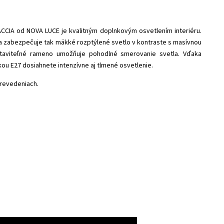
CIA od NOVA LUCE je kvalitným doplnkovým osvetlením interiéru.
e a zabezpečuje tak mäkké rozptýlené svetlo v kontraste s masívnou
staviteľné rameno umožňuje pohodlné smerovanie svetla. Vďaka
ou E27 dosiahnete intenzívne aj tlmené osvetlenie.
revedeniach.