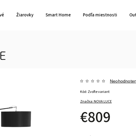
vé
Žiarovky
Smart Home
Podľa miestnosti
Out
E
Neohodnote
Kód:
Zvoľte variant
Značka:
NOVA LUCE
€809