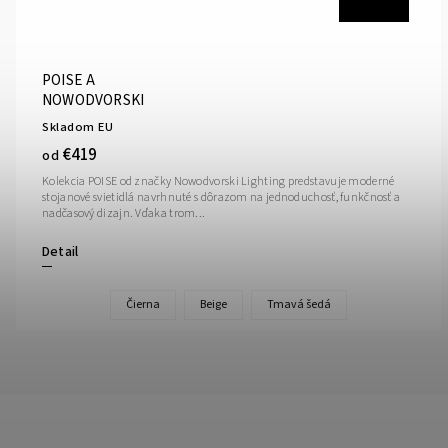
POISE A
NOWODVORSKI
Skladom EU
€419
od
Kolekcia POISE od značky Nowodvorski Lighting predstavuje moderné
stojanové svietidlá navrhnuté s dôrazom na jednoduchosť, funkčnosť a
nadčasový dizajn. Vďaka trom...
Detail
Čierna
Beige
Tmavá šedá