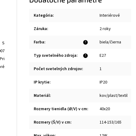
Kategória
:
Interiérové
Záruka
:
2 roky
Farba
:
biela/čierna
. S
?
007
Typ svetelného zdroja
:
E27
?
Pri
oré
Počet svetelných zdrojov
:
1
IP krytie
:
IP20
Materiál
:
kov/plast/textil
Rozmery tienidla (Ø/V) v cm
:
40x20
Rozmery (Š/V) v cm
:
114-153/165
Max. výkon
:
12W