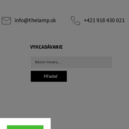
info
@
thelamp.sk
+421 918 430 021
VYHĽADÁVANIE
Hľadať