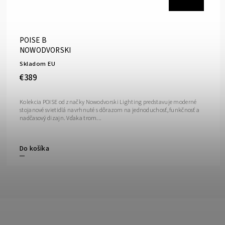
POISE B
NOWODVORSKI
Skladom EU
€389
Kolekcia POISE od značky Nowodvorski Lighting predstavuje moderné
stojanové svietidlá navrhnuté s dôrazom na jednoduchosť, funkčnosť a
nadčasový dizajn. Vďaka trom...
Do košíka