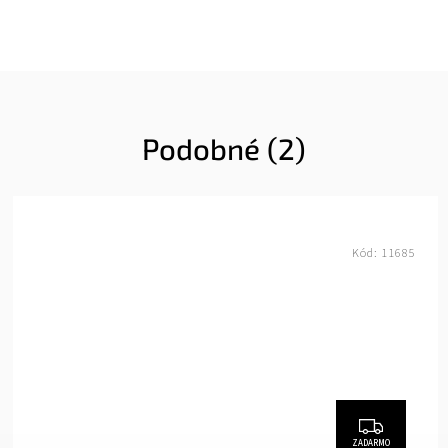
Podobné (2)
Kód:
11685
ZADARMO