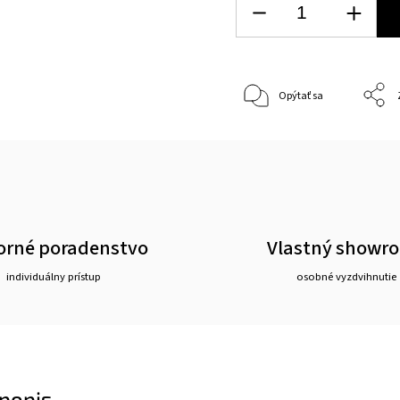
Opýtať sa
rné poradenstvo
Vlastný showr
individuálny prístup
osobné vyzdvihnutie
popis