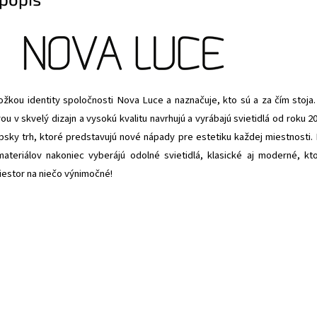
ložkou identity spoločnosti Nova Luce a naznačuje, kto sú a za čím stoja
ou v skvelý dizajn a vysokú kvalitu navrhujú a vyrábajú svietidlá od roku 2
sky trh, ktoré predstavujú nové nápady pre estetiku každej miestnosti. 
materiálov nakoniec vyberájú odolné svietidlá, klasické aj moderné, kt
iestor na niečo výnimočné!