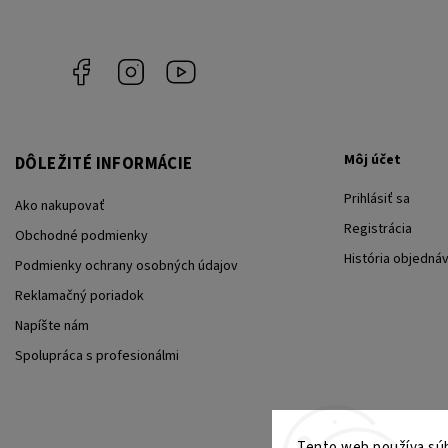
Facebook
Instagram
YouTube
Môj účet
DÔLEŽITÉ INFORMÁCIE
Prihlásiť sa
Ako nakupovať
Registrácia
Obchodné podmienky
História objedná
Podmienky ochrany osobných údajov
Reklamačný poriadok
Napíšte nám
Spolupráca s profesionálmi
Tento web používa súb