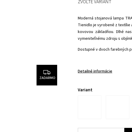
ZVOĽTE VARIANT
Moderná stojanová lampa TRAC
Tienidlo je vyrobené z textíli
kovovou základňou. Dlhé na
vymeniteľnému zdroju s objímk
Dostupné v dvoch farebných p
Detailné informácie
ZADARMO
Variant