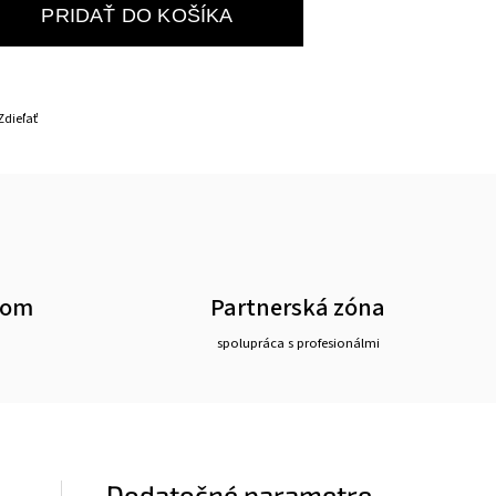
PRIDAŤ DO KOŠÍKA
Zdieľať
oom
Partnerská zóna
spolupráca s profesionálmi
Dodatočné parametre