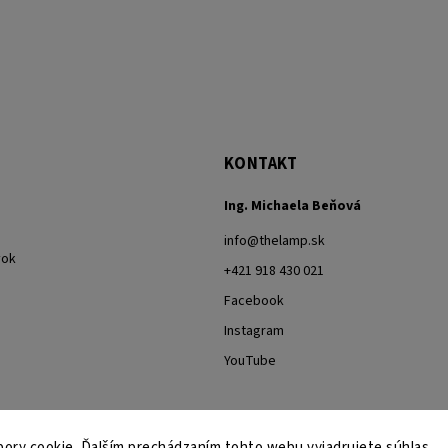
KONTAKT
Ing. Michaela Beňová
info
@
thelamp.sk
vok
+421 918 430 021
Facebook
Instagram
YouTube
ory cookie. Ďalším prechádzaním tohto webu vyjadrujete súhlas