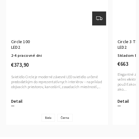
Circle 100
Circle 3 TR
LED2
LED2
2-4 pracovné dni
Skladom E
€663
€373,90
Elegantné záve
Svietidlo Circle je moderné závesné LED svietidlo určené
veľmi efektné 
predovšetkým do reprezentatívnych interiérov – napríklad
použiť ako ce
obývacích priestorov, kancelárií, zasadacích miestností,...
ako...
Detail
Detail
Biela
Čierna