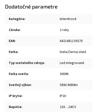
Dodatočné parametre
Kategória
:
Interiérové
Záruka
:
2 roky
EAN
:
6421681139270
Farba
:
biela/čierna/zlatá
Typ svetelného zdroja
:
Led integrované
Farba svetla
:
3000K
Svetlný výkon
:
58W/4060lm
IP krytie
:
IP20
Napätie
:
220…240 V