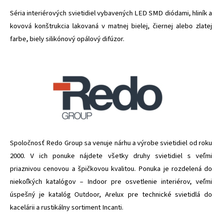
Séria interiérových svietidiel vybavených LED SMD diódami, hliník a
kovová konštrukcia lakovaná v matnej bielej, čiernej alebo zlatej
farbe, biely silikónový opálový difúzor.
Spoločnosť Redo Group sa venuje nárhu a výrobe svietidiel od roku
2000. V ich ponuke nájdete všetky druhy svietidiel s veľmi
priaznivou cenovou a špičkovou kvalitou. Ponuka je rozdelená do
niekoľkých katalógov – Indoor pre osvetlenie interiérov, veľmi
úspešný je katalóg Outdoor, Arelux pre technické svietidlá do
kacelárii a rustikálny sortiment Incanti.