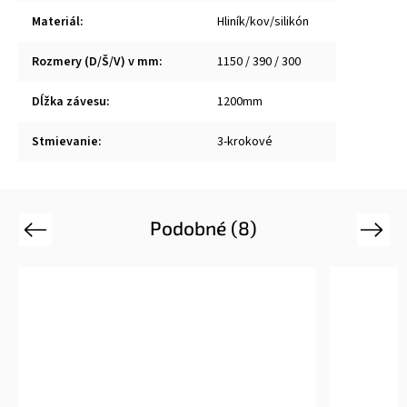
Materiál
:
Hliník/kov/silikón
Rozmery (D/Š/V) v mm
:
1150 / 390 / 300
Dĺžka závesu
:
1200mm
Stmievanie
:
3-krokové
Podobné (8)
Previous
Next