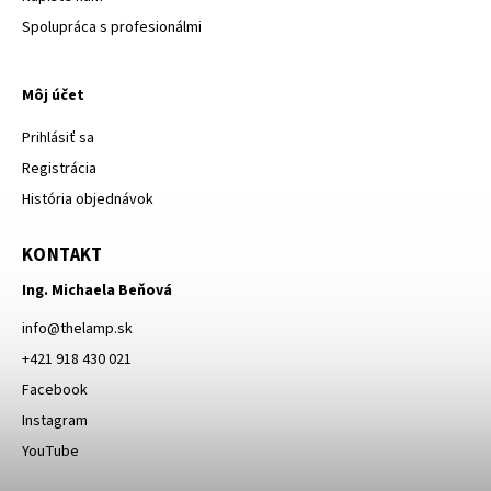
Spolupráca s profesionálmi
Môj účet
Prihlásiť sa
Registrácia
História objednávok
KONTAKT
Ing. Michaela Beňová
info
@
thelamp.sk
+421 918 430 021
Facebook
Instagram
YouTube