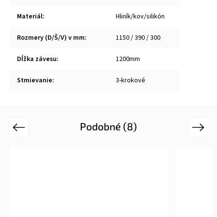
Materiál
:
Hliník/kov/silikón
Rozmery (D/Š/V) v mm
:
1150 / 390 / 300
Dĺžka závesu
:
1200mm
Stmievanie
:
3-krokové
Podobné (8)
Previous
Next