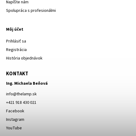
Napíšte nám
Spolupráca s profesionálmi
Môj účet
Prihlásiť sa
Registrácia
História objednávok
KONTAKT
Ing. Michaela Beňová
info
@
thelamp.sk
+421 918 430 021
Facebook
Instagram
YouTube