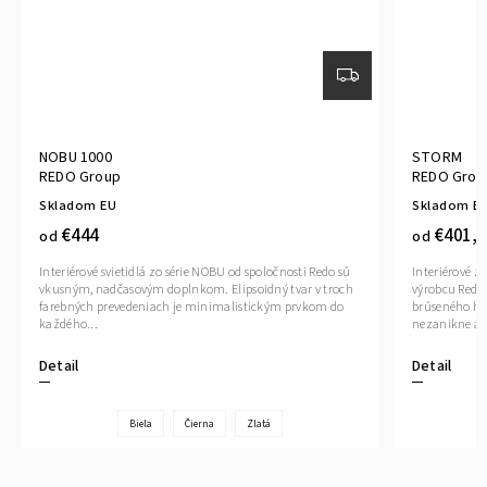
NOBU 1000
STORM
REDO Group
REDO Grou
Skladom EU
Skladom E
€444
€401,5
od
od
Interiérové svietidlá zo série NOBU od spoločnosti Redo sú
Interiérové z
vkusným, nadčasovým doplnkom. Elipsoidný tvar v troch
výrobcu Redo
farebných prevedeniach je minimalistickým prvkom do
brúseného hli
každého...
nezanikne ale
Detail
Detail
Biela
Čierna
Zlatá