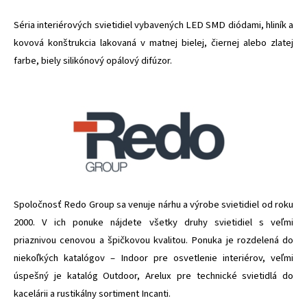
Séria interiérových svietidiel vybavených LED SMD diódami, hliník a
kovová konštrukcia lakovaná v matnej bielej, čiernej alebo zlatej
farbe, biely silikónový opálový difúzor.
Spoločnosť Redo Group sa venuje nárhu a výrobe svietidiel od roku
2000. V ich ponuke nájdete všetky druhy svietidiel s veľmi
priaznivou cenovou a špičkovou kvalitou. Ponuka je rozdelená do
niekoľkých katalógov – Indoor pre osvetlenie interiérov, veľmi
úspešný je katalóg Outdoor, Arelux pre technické svietidlá do
kacelárii a rustikálny sortiment Incanti.