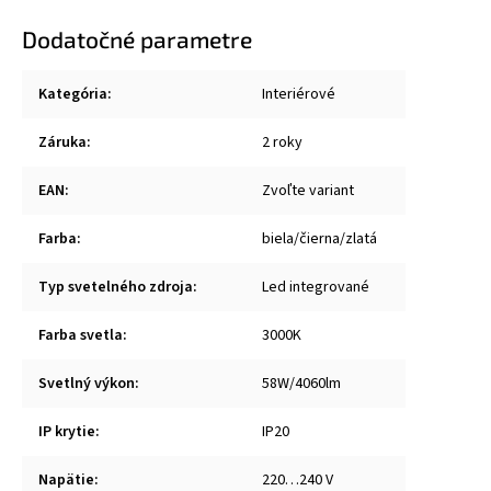
Dodatočné parametre
Kategória
:
Interiérové
Záruka
:
2 roky
EAN
:
Zvoľte variant
Farba
:
biela/čierna/zlatá
Typ svetelného zdroja
:
Led integrované
Farba svetla
:
3000K
Svetlný výkon
:
58W/4060lm
IP krytie
:
IP20
Napätie
:
220…240 V