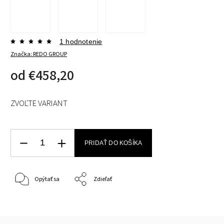
1 hodnotenie
Značka:
REDO GROUP
od
€458,20
ZVOĽTE VARIANT
PRIDAŤ DO KOŠÍKA
Opýtať sa
Zdieľať