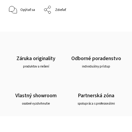
Opýtať sa
Zdieľať
Záruka originality
Odborné poradenstvo
produktov a riešení
individuálny prístup
Vlastný showroom
Partnerská zóna
osobné vyzdvihnutie
spolupráca s profesionálmi