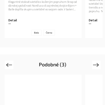
Nástenná lam
Elegantné stolové svietidlo s koženým popruhom Strap od
svietidiel St
dánskej spoločnosti Nordlux a dizajnérskej dvojice Bjorn +
tienidlo a ne
Balle dopĺňa skupinu svietidiel vo svojom rade. V balení...
popruhu. Ten j
Detail
Detail
Biela
Čierna
Podobné (3)
Previous
Next