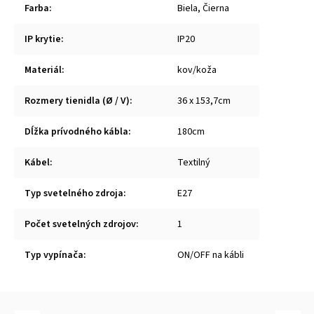
Farba
:
Biela, Čierna
IP krytie
:
IP20
Materiál
:
kov/koža
Rozmery tienidla (Ø / V)
:
36 x 153,7cm
Dĺžka prívodného kábla
:
180cm
Kábel
:
Textilný
Typ svetelného zdroja
:
E27
Počet svetelných zdrojov
:
1
Typ vypínača
:
ON/OFF na kábli