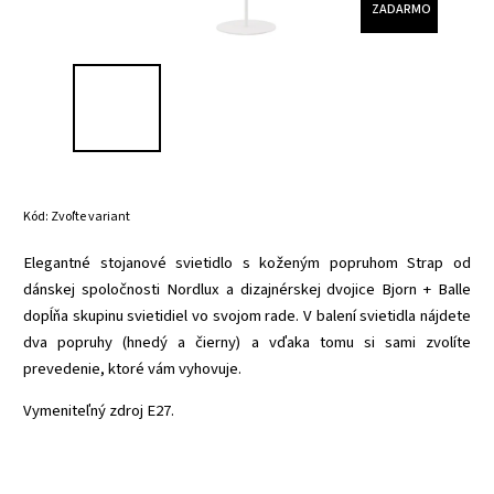
ZADARMO
Kód:
Zvoľte variant
Elegantné stojanové svietidlo s koženým popruhom Strap od
dánskej spoločnosti Nordlux a dizajnérskej dvojice Bjorn + Balle
dopĺňa skupinu svietidiel vo svojom rade. V balení svietidla nájdete
dva popruhy (hnedý a čierny) a vďaka tomu si sami zvolíte
prevedenie, ktoré vám vyhovuje.
Vymeniteľný zdroj E27.