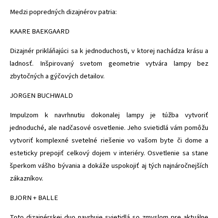
Medzi popredných dizajnérov patria:
KAARE BAEKGAARD
Dizajnér prikláňajúci sa k jednoduchosti, v ktorej nachádza krásu a
ladnosť. Inšpirovaný svetom geometrie vytvára lampy bez
zbytočných a gýčových detailov.
JORGEN BUCHWALD
Impulzom k navrhnutiu dokonalej lampy je túžba vytvoriť
jednoduché, ale nadčasové osvetlenie. Jeho svietidlá vám pomôžu
vytvoriť komplexné svetelné riešenie vo vašom byte či dome a
esteticky prepojiť celkový dojem v interiéry. Osvetlenie sa stane
šperkom vášho bývania a dokáže uspokojiť aj tých najnáročnejších
zákazníkov.
BJORN + BALLE
Toto dizajnérskej duo navrhuje svietidlá so zmyslom pre aktuálne