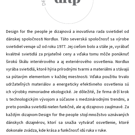
Design for the people je dizajnová a inovatívna rada svietidiel od
dánskej spoločnosti Nordlux. Táto severská spoločnosť sa výrobe
svietidiel venuje už od roku 1977. Jej cieľom bolo a stále je, vyrábať
kvalitné svietidlá za prijateľné ceny a vďaka tomu môže ponúknuť
širokú škálu interiérového a aj exteriérového osvetlenia. Nordlux
vyrába svietidlá, ktoré hýria prírodnými tvarmi a materiálmi a stávajú
sa pútavým elementom v každej miestnosti. Vďaka použitiu trvalo
udržateľných materiálov a energeticky efektívneho osvetlenia sú
ich výrobky mimoriadne ekologické. Je dôležité, že firma drží krok
s technologickým vývojom a súčasne s medzinárodnými trendmi, a
preto ponúka svietidlá nielen funkčné, ale aj dizajnovo zaujímavé. Za
stojí množstvo uznávaných
každým dizajnom Design for the people
dánskych dizajnérov, ktorí sa snažia vytvárať osvetlenie, ktoré
dokonale zvádza, kde krása a funkčnosť idú ruka v ruke.