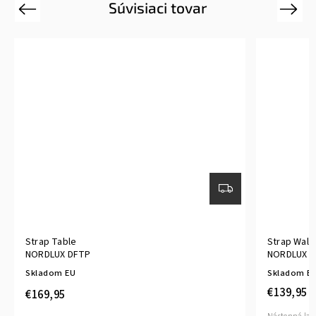
Súvisiaci tovar
Previous
Next
Strap Table
Strap Wall
NORDLUX DFTP
NORDLUX 
Skladom EU
Skladom E
€139,95
€169,95