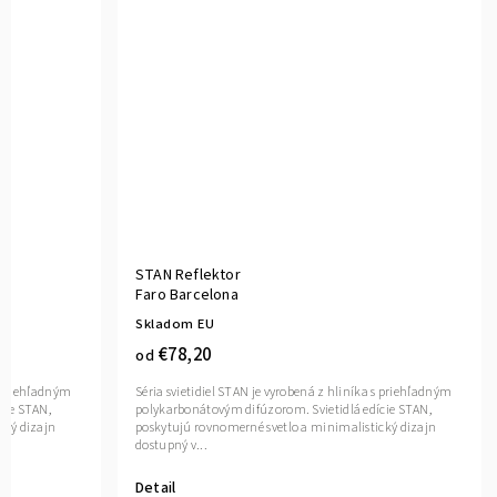
STAN Reflektor
Faro Barcelona
Skladom EU
€78,20
od
s priehľadným
Séria svietidiel STAN je vyrobená z hliníka s priehľadným
cie STAN,
polykarbonátovým difúzorom. Svietidlá edície STAN,
cký dizajn
poskytujú rovnomerné svetlo a minimalistický dizajn
dostupný v...
Detail