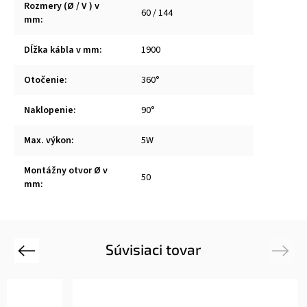
Rozmery (Ø / V ) v
60 / 144
mm
:
Dĺžka kábla v mm
:
1900
Otočenie
:
360°
Naklopenie
:
90°
Max. výkon
:
5W
Montážny otvor Ø v
50
mm
:
Súvisiaci tovar
Previous
Next