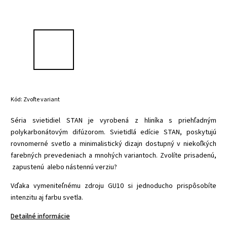
Kód:
Zvoľte variant
Séria svietidiel STAN je vyrobená z hliníka s priehľadným
polykarbonátovým difúzorom. Svietidlá edície STAN, poskytujú
rovnomerné svetlo a minimalistický dizajn dostupný v niekoľkých
farebných prevedeniach a mnohých variantoch. Zvolíte prisadenú,
zapustenú alebo nástennú verziu?
Vďaka vymeniteľnému zdroju GU10 si jednoducho prispôsobíte
intenzitu aj farbu svetla.
Detailné informácie