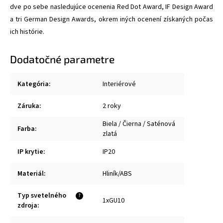
dve po sebe nasledujúce ocenenia Red Dot Award, IF Design Award
a tri German Design Awards, okrem iných ocenení získaných počas
ich histórie.
Dodatočné parametre
Kategória
:
Interiérové
Záruka
:
2 roky
Biela / Čierna / Saténová
Farba
:
zlatá
IP krytie
:
IP20
Materiál
:
Hliník/ABS
Typ svetelného
?
1xGU10
zdroja
: