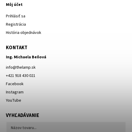
Môj účet
Prihlásiť sa
Registrácia
História objednávok
KONTAKT
Ing. Michaela Beňová
info
@
thelamp.sk
+421 918 430 021
Facebook
Instagram
YouTube
VYHĽADÁVANIE