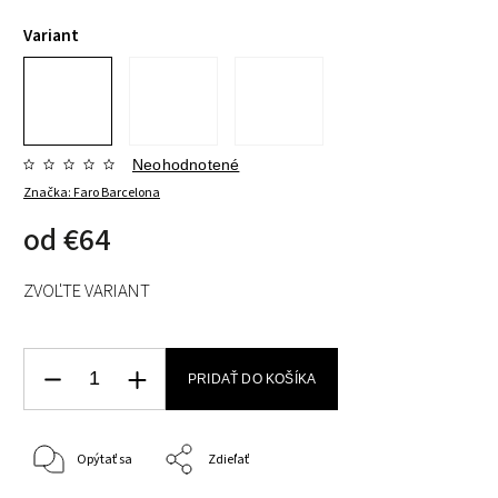
Variant
Neohodnotené
Značka:
Faro Barcelona
od
€64
ZVOĽTE VARIANT
PRIDAŤ DO KOŠÍKA
Opýtať sa
Zdieľať