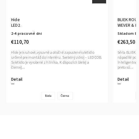
Hide
BLIEK ROUN
LED2
WEVER & D
2-4 pracovné dni
Skladom E
€110,70
€263,50
Hide je kruhové, výsuvné a otočné zapustené svietidlo
Séria BLIEK 
určené pre montáž do interiéru. Svetelný zdroj – LED COB.
nápadité pol
Svietidlo je vyrobené z hliníka. K dispozícii bielej a
inteligentnéh
čiernej...
preto sú...
Detail
Detail
Biela
Čierna