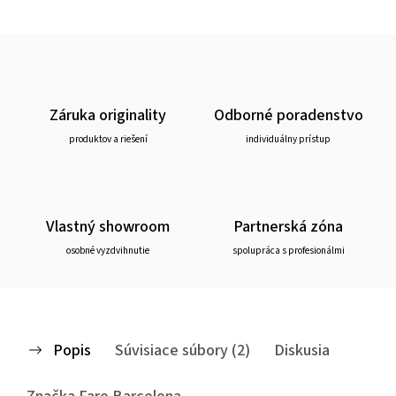
Záruka originality
Odborné poradenstvo
produktov a riešení
individuálny prístup
Vlastný showroom
Partnerská zóna
osobné vyzdvihnutie
spolupráca s profesionálmi
Popis
Súvisiace súbory (2)
Diskusia
Značka
Faro Barcelona