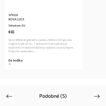
SPADA
NOVA LUCE
Skladom EU
€65
Séria SPADA od gréckeho výrobcu NOVA LUCE ponúka
single a triple verziu. Tvarované chrómové sklo je
doplnené o mosadzné dataily a vytvára luxusný dojem.
Pridaním svetelného...
Do košíka
Podobné (5)
Previous
Next