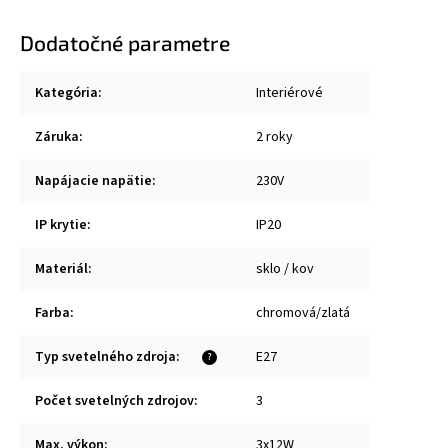
Dodatočné parametre
Kategória
:
Interiérové
Záruka
:
2 roky
Napájacie napätie
:
230V
IP krytie
:
IP20
Materiál
:
sklo / kov
Farba
:
chromová/zlatá
Typ svetelného zdroja
:
E27
?
Počet svetelných zdrojov
:
3
Max. výkon
:
3x12W