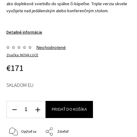
ako doplnkové svietidlo do spálne či kúpeľne. Triple verziu skvele
využijete nad jedálenským alebo konferenčným stolom.
Detailné informácie
Neohodnotené
Značka:
NOVA LUCE
€171
SKLADOM EU
PRIDAŤ DO KOŠÍKA
Opýtať sa
Zdieľať