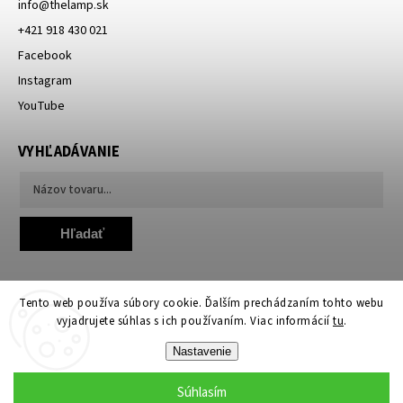
info
@
thelamp.sk
+421 918 430 021
Facebook
Instagram
YouTube
VYHĽADÁVANIE
Hľadať
Tento web používa súbory cookie. Ďalším prechádzaním tohto webu
vyjadrujete súhlas s ich používaním. Viac informácií
tu
.
Nastavenie
Copyright 2026
TheLamp.sk
. Všetky práva vyhradené.
Upraviť nastavenie cookies
Súhlasím