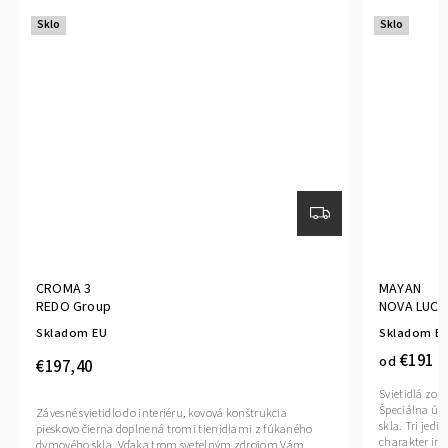
Sklo
Sklo
CROMA 3
MAYAN
REDO Group
NOVA LUCE
Skladom EU
Skladom E
€191
od
€197,40
Svietidlá zo
Špeciálna úp
Závesné svietidlo do interiéru, kovová konštrukcia
skla. Tri jed
pieskovo čierna doplnená tromi tienidlami z fúkaného
charakter inte
dymového skla. Vďaka trom svetelným zdrojom Vám