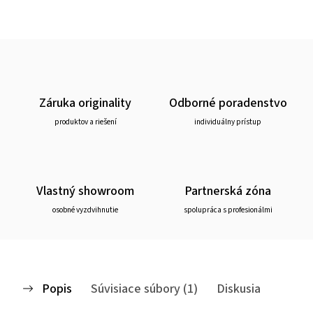
Záruka originality
Odborné poradenstvo
produktov a riešení
individuálny prístup
Vlastný showroom
Partnerská zóna
osobné vyzdvihnutie
spolupráca s profesionálmi
Popis
Súvisiace súbory (1)
Diskusia