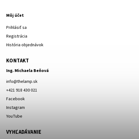
Môj účet
Prihlásiť sa
Registrácia
História objednávok
KONTAKT
Ing. Michaela Beňová
info
@
thelamp.sk
+421 918 430 021
Facebook
Instagram
YouTube
VYHĽADÁVANIE