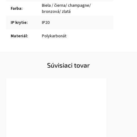
Biela / čierna/ champagne/
Farba
:
bronzová/ zlatá
IP krytie
:
IP20
Materiál
:
Polykarbonát
Súvisiaci tovar