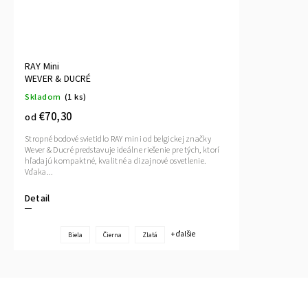
RAY Mini
WEVER & DUCRÉ
Skladom
(1 ks)
€70,30
od
Stropné bodové svietidlo RAY mini od belgickej značky
Wever & Ducré predstavuje ideálne riešenie pre tých, ktorí
hľadajú kompaktné, kvalitné a dizajnové osvetlenie.
Vďaka...
Detail
+ ďalšie
Biela
Čierna
Zlatá