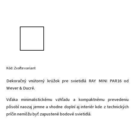
Kód:
Zvoľte variant
Dekoračný vnútorný krúžok pre svietidlá RAY MINI PAR16 od
Wever & Ducré.
Vďaka minimalistickému vzhľadu a kompaktnému prevedeniu
pôsobí naozaj jemne a vhodne doplní aj interiér kde z technických
príčin nemôžu byť zapustené bodové svietidlá.