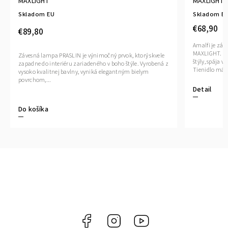
MAXLIGHT
MAXLIGHT
Skladom EU
Skladom E
€68,90
€89,80
Amalfi je záv
MAXLIGHT. Tá
Závesná lampa PRASLIN je výnimočný prvok, ktorý skvele
štýly, spája v
zapadne do interiéru zariadeného v boho štýle. Vyrobená z
Tienidlo má..
vysoko kvalitnej bavlny, vyniká elegantným bielym
povrchom,...
Detail
Do košíka
Facebook
Instagram
YouTube