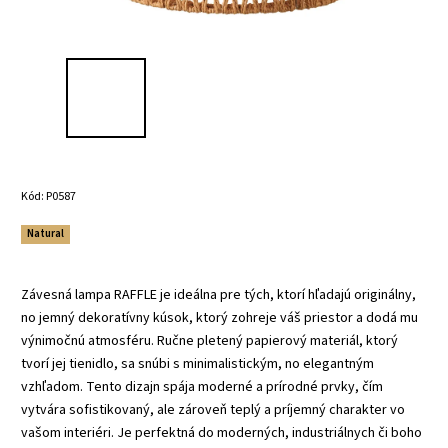
Kód:
P0587
Natural
Závesná lampa
RAFFLE
je ideálna pre tých, ktorí hľadajú
originálny,
no jemný dekoratívny kúsok
, ktorý zohreje váš priestor a dodá mu
výnimočnú atmosféru.
Ručne pletený papierový materiál, ktorý
tvorí jej tienidlo, sa snúbi s minimalistickým, no elegantným
vzhľadom. Tento dizajn spája
moderné a prírodné prvky
, čím
vytvára sofistikovaný, ale zároveň teplý a príjemný charakter vo
vašom interiéri.
Je perfektná do moderných, industriálnych či boho