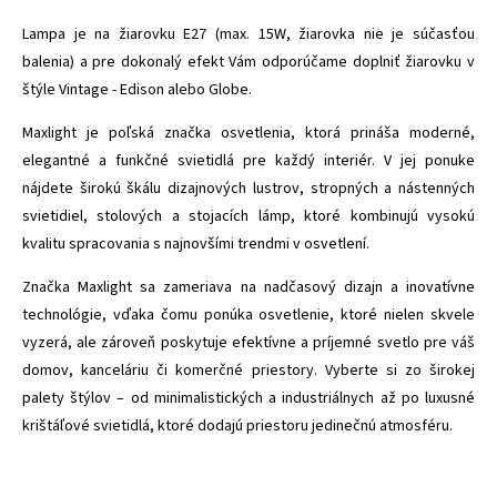
Lampa je na žiarovku E27 (max. 15W, žiarovka nie je súčasťou
balenia) a pre dokonalý efekt Vám odporúčame doplniť žiarovku v
štýle Vintage - Edison alebo Globe.
Maxlight je poľská značka osvetlenia, ktorá prináša moderné,
elegantné a funkčné svietidlá pre každý interiér. V jej ponuke
nájdete širokú škálu dizajnových lustrov, stropných a nástenných
svietidiel, stolových a stojacích lámp, ktoré kombinujú vysokú
kvalitu spracovania s najnovšími trendmi v osvetlení.
Značka Maxlight sa zameriava na nadčasový dizajn a inovatívne
technológie, vďaka čomu ponúka osvetlenie, ktoré nielen skvele
vyzerá, ale zároveň poskytuje efektívne a príjemné svetlo pre váš
domov, kanceláriu či komerčné priestory. Vyberte si zo širokej
palety štýlov – od minimalistických a industriálnych až po luxusné
krištáľové svietidlá, ktoré dodajú priestoru jedinečnú atmosféru.