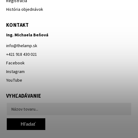
Registrácia
História objednávok
KONTAKT
Ing. Michaela Beňová
info
@
thelamp.sk
+421 918 430 021
Facebook
Instagram
YouTube
VYHĽADÁVANIE
Hľadať