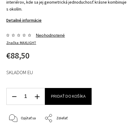
interiérov, kde sa jej
geometrická jednoduchosť
krásne kombinuje
s okolím.
Detailné informácie
Neohodnotené
Značka:
MAXLIGHT
€88,50
SKLADOM EU
PRIDAŤ DO KOŠÍKA
Opýtať sa
Zdieľať