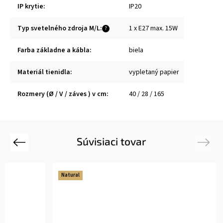
IP krytie
:
IP20
Typ svetelného zdroja M/L
:
1 x E27 max. 15W
?
Farba základne a kábla
:
biela
Materiál tienidla
:
vypletaný papier
Rozmery (Ø / V / záves ) v cm
:
40 / 28 / 165
Súvisiaci tovar
Previous
Next
Natural