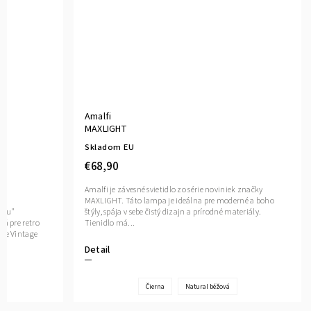
4W
Amalfi
MAXLIGHT
Skladom EU
€68,90
Amalfi je závesné svietidlo zo série noviniek značky
MAXLIGHT. Táto lampa je ideálna pre moderné a boho
ovou"
štýly, spája v sebe čistý dizajn a prírodné materiály.
ná pre retro
Tienidlo má...
cie Vintage
Detail
Čierna
Natural béžová