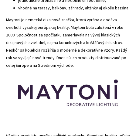
jednoduché prenášanie a flexibilné umiestnenie,
vhodné na terasy, balkóny, záhrady, altánky aj okolie bazéna.
Maytoni je nemecká dizajnová značka, ktorá vyrába a dodáva
svietidlá vysokej európskej kvality. Maytoni bola založená v roku
2009. Spoločnosť sa spočiatku zameriavala na vývoj klasických
dizajnových svietidiel, najmä korunkových a krištáľových lustrov.
Neskôr sa kolekcia rozšírila o moderné a dekoratívne vzory. Každý
rok sa vyvíjajú nové trendy. Dnes sú ich produkty distribuované po
celej Európe a na Strednom východe.
Všetky produkty značky spĺňajú európsky štandard kvality vďaka