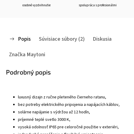
osobné vyzdvihnutie
spolupráca s profesionálmi
Popis
Súvisiace súbory (2)
Diskusia
Značka
Maytoni
Podrobný popis
luxusný dizajn z ručne pleteného čierneho ratanu,
bez potreby elektrického pripojenia a napájacích káblov,
solárne napájanie s výdržou až 12 hodín,
príjemné teplé svetlo 3000 K,
vysoká odolnosť IP65 pre celoročné použitie v exteriéri,