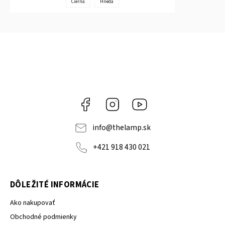
Čierna
Hnedá
Facebook
Instagram
YouTube
info
@
thelamp.sk
+421 918 430 021
DÔLEŽITÉ INFORMÁCIE
Ako nakupovať
Obchodné podmienky