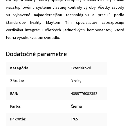
viacstupňovému systému vlastnej kontroly výroby. Všetky závody
sú vybavené najmodernejšou technológiou a pracujú podľa
štandardov kvality Maytoni. Tím špecialistov zabezpečuje
vertikálnu integráciu všetkých jednotlivých komponentov, ktoré
tvoria vysokokvalitné svietidlo.
Dodatočné parametre
Kategória
:
Exteriérové
Záruka
:
3 roky
EAN
:
4099776082392
Farba
:
Čierna
IP krytie
:
IP65