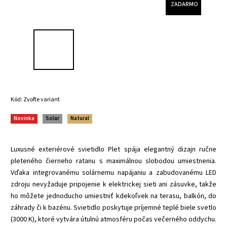
ZADARMO
Kód:
Zvoľte variant
Novinka
Solar
Natural
Luxusné exteriérové svietidlo Plet spája elegantný dizajn ručne
pleteného čierneho ratanu s maximálnou slobodou umiestnenia.
Vďaka integrovanému solárnemu napájaniu a zabudovanému LED
zdroju nevyžaduje pripojenie k elektrickej sieti ani zásuvke, takže
ho môžete jednoducho umiestniť kdekoľvek na terasu, balkón, do
záhrady či k bazénu. Svietidlo poskytuje príjemné teplé biele svetlo
(3000 K), ktoré vytvára útulnú atmosféru počas večerného oddychu.