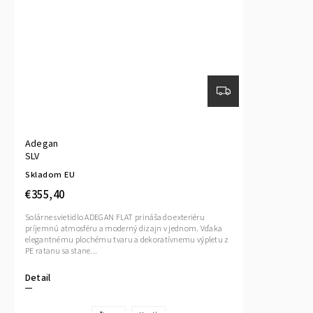
Adegan
SLV
Skladom EU
€355,40
Solárne svietidlo ADEGAN FLAT prináša do exteriéru
príjemnú atmosféru a moderný dizajn v jednom. Vďaka
elegantnému plochému tvaru a dekoratívnemu výpletu z
PE ratanu sa stane...
Detail