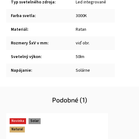
Typ svetelného zdroja
:
Led integrované
Farba svetla
:
3000K
Materiál
:
Ratan
Rozmery ŠxV v mm
:
viď obr.
Svetelný výkon
:
50lm
Napájanie
:
Solárne
Podobné (1)
Novinka
Solar
Natural