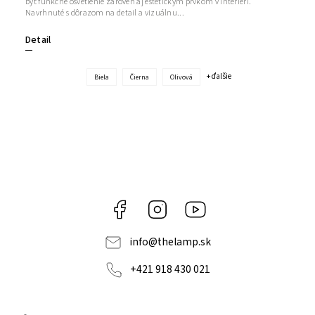
byť funkčné osvetlenie zároveň aj estetickým prvkom v interiéri.
Navrhnuté s dôrazom na detail a vizuálnu...
Detail
+ ďalšie
Biela
Čierna
Olivová
Facebook
Instagram
YouTube
info
@
thelamp.sk
+421 918 430 021