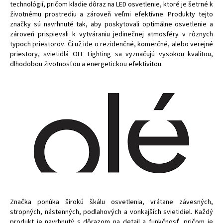
technológií, pričom kladie dôraz na LED osvetlenie, ktoré je šetrné k
životnému prostrediu a zároveň veľmi efektívne. Produkty tejto
značky sú navrhnuté tak, aby poskytovali optimálne osvetlenie a
zároveň prispievali k vytváraniu jedinečnej atmosféry v rôznych
typoch priestorov. Či už ide o rezidenčné, komerčné, alebo verejné
priestory, svietidlá OLE Lighting sa vyznačujú vysokou kvalitou,
dlhodobou životnosťou a energetickou efektivitou.
Značka ponúka širokú škálu osvetlenia, vrátane závesných,
stropných, nástenných, podlahových a vonkajších svietidiel. Každý
produkt je navrhnutý s dôrazom na detail a funkčnosť, pričom je