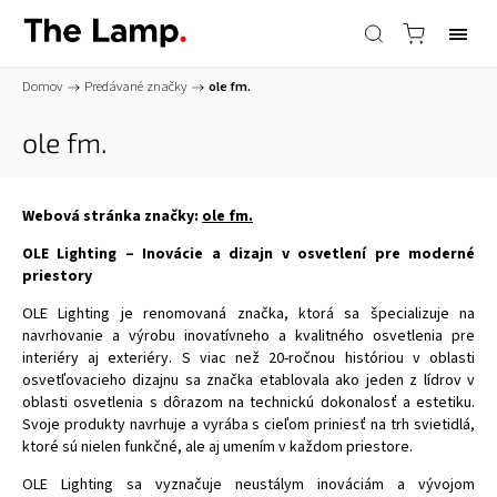
Domov
/
Predávané značky
/
ole fm.
ole fm.
Webová stránka značky:
ole fm.
OLE Lighting – Inovácie a dizajn v osvetlení pre moderné
priestory
OLE Lighting je renomovaná značka, ktorá sa špecializuje na
navrhovanie a výrobu inovatívneho a kvalitného osvetlenia pre
interiéry aj exteriéry. S viac než 20-ročnou históriou v oblasti
osvetľovacieho dizajnu sa značka etablovala ako jeden z lídrov v
oblasti osvetlenia s dôrazom na technickú dokonalosť a estetiku.
Svoje produkty navrhuje a vyrába s cieľom priniesť na trh svietidlá,
ktoré sú nielen funkčné, ale aj umením v každom priestore.
OLE Lighting sa vyznačuje neustálym inováciám a vývojom