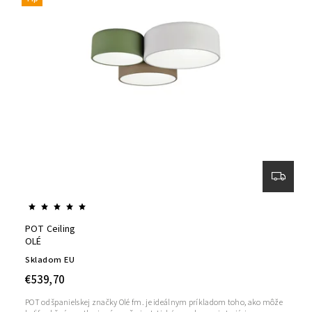
POT Ceiling
OLÉ
Skladom EU
€539,70
POT od španielskej značky Olé fm. je ideálnym príkladom toho, ako môže