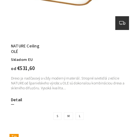
NATURE Ceiling
OLÉ
Skladom EU
€531,60
od
Drevo ja nadčasový a vždy moderný materiál. Stropné svietidlá z edície
NATURE od španielskeho výrobcu OLE sú dokonalou kombináciou dreva a
skleného difuzóru. Vysoká kvalita...
Detail
S
M
L
Tip