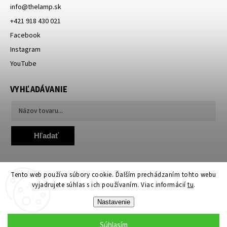
info
@
thelamp.sk
+421 918 430 021
Facebook
Instagram
YouTube
VYHĽADÁVANIE
Hľadať
Tento web používa súbory cookie. Ďalším prechádzaním tohto webu
vyjadrujete súhlas s ich používaním. Viac informácií
tu
.
Nastavenie
Copyright 2026
TheLamp.sk
. Všetky práva vyhradené.
Upraviť nastavenie cookies
Súhlasím