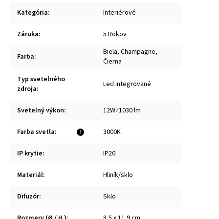
Kategória
:
Interiérové
Záruka
:
5 Rokov
Biela, Champagne,
Farba
:
Čierna
Typ svetelného
Led integrované
zdroja
:
Svetelný výkon
:
12W ⁄ 1030 lm
Farba svetla
:
3000K
?
IP krytie
:
IP20
Materiál
:
Hliník/sklo
Difuzór
:
Sklo
Rozmery (Ø / H )
:
8,5 x 11,9 cm