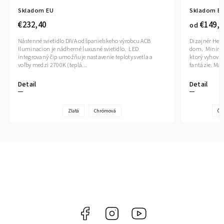
Skladom EU
Skladom E
€232,40
€149,9
od
Nástenné svietidlo DIVA od španielskeho výrobcu ACB
Dizajnér Henr
Iluminacion je nádherné luxusné svietidlo. LED
dom. Minimali
integrovaný čip umožňuje nastavenie teploty svetla a
ktorý vyhovuj
voľby medzi 2700K (teplá...
fantázie. Mag
Detail
Detail
Zlatá
Chrómová
Čie
Facebook
Instagram
YouTube