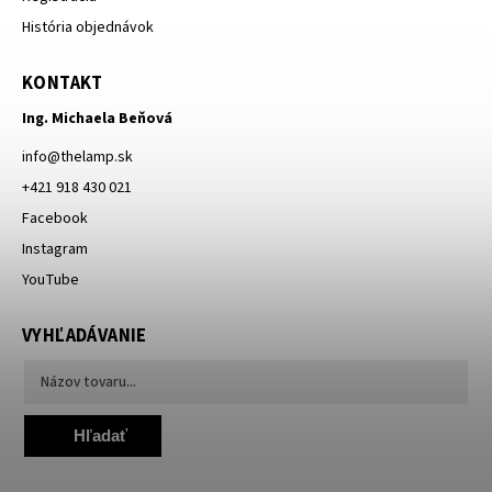
História objednávok
KONTAKT
Ing. Michaela Beňová
info
@
thelamp.sk
+421 918 430 021
Facebook
Instagram
YouTube
VYHĽADÁVANIE
Hľadať