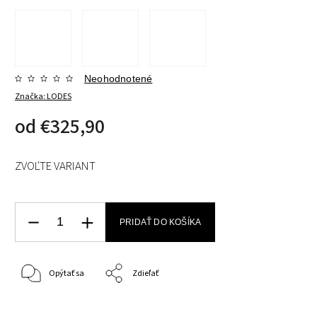
Neohodnotené
Značka:
LODES
od
€325,90
ZVOĽTE VARIANT
PRIDAŤ DO KOŠÍKA
Opýtať sa
Zdieľať