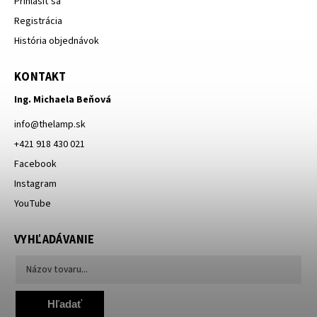
Prihlásiť sa
Registrácia
História objednávok
KONTAKT
Ing. Michaela Beňová
info
@
thelamp.sk
+421 918 430 021
Facebook
Instagram
YouTube
VYHĽADÁVANIE
Hľadať