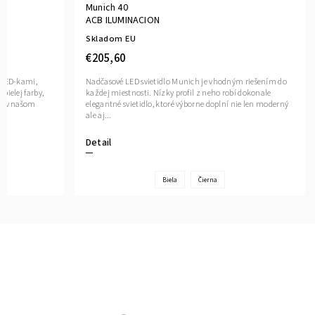
Munich 40
ACB ILUMINACION
Skladom EU
€205,60
D LED-kami,
Nadčasové LED svietidlo Munich je vhodným riešením do
bielej farby,
každej miestnosti. Nízky profil z neho robí dokonale
né v našom
elegantné svietidlo, ktoré výborne doplní nie len moderný
ale aj...
Detail
Biela
Čierna