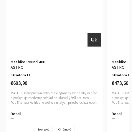
Mashiko Round 400
Mashiko R
ASTRO
ASTRO
Skladom EU
Skladom E
€603,90
€473,60
MASHIKO stropné svietidlo má elegantný sochársky vzhľad
MASHIKO stro
a poskytuje moderný pohľad na klasický štýl Art Deco.
a poskytuje m
Použite ho ako hlavné svetlo v malých priestoroch, alebo...
Použite ho ak
Detail
Detail
Bronzová
Chrómová