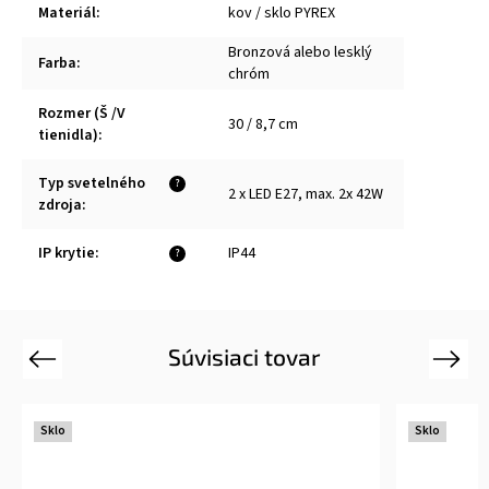
Materiál
:
kov / sklo PYREX
Bronzová alebo lesklý
Farba
:
chróm
Rozmer (Š /V
30 / 8,7 cm
tienidla)
:
Typ svetelného
?
2 x LED E27, max. 2x 42W
zdroja
:
IP krytie
:
IP44
?
Súvisiaci tovar
Previous
Next
Sklo
Sklo