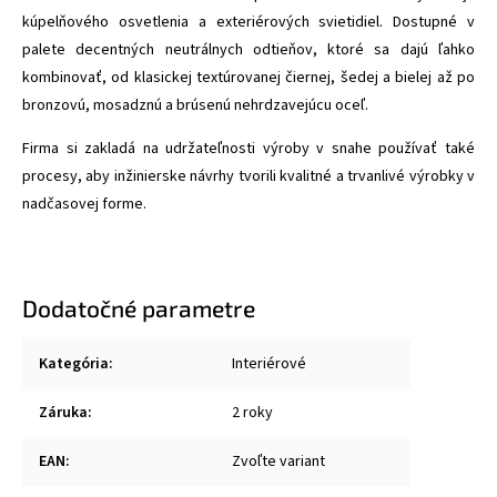
kúpelňového osvetlenia a exteriérových svietidiel. Dostupné v
palete decentných neutrálnych odtieňov, ktoré sa dajú ľahko
kombinovať, od klasickej textúrovanej čiernej, šedej a bielej až po
bronzovú, mosadznú a brúsenú nehrdzavejúcu oceľ.
Firma si zakladá na udržateľnosti výroby v snahe používať také
procesy, aby inžinierske návrhy tvorili kvalitné a trvanlivé výrobky v
nadčasovej forme.
Dodatočné parametre
Kategória
:
Interiérové
Záruka
:
2 roky
EAN
:
Zvoľte variant