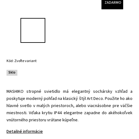
ZADARMO
Kód:
Zvoľte variant
Sklo
MASHIKO stropné svietidlo má elegantný sochársky vzhľad a
poskytuje moderný pohľad na klasický štýl Art Deco. Použite ho ako
hlavné svetlo v malých priestoroch, alebo viacnásobne pre väčšie
miestnosti. Vďaka krytiu IP44 elegantne zapadne do akéhokoľvek
vnútorného priestoru vrátane kúpeľne.
Detailné informácie