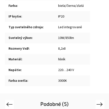
Farba
:
biela/čierna/zlatá
IP krytie
:
IP20
Typ svetelného zdroja
:
Led integrované
Svetelný výkon
:
10W/850lm
Rozmery VxØ
:
8,2x8
Materiál
:
hliník
Napätie
:
220…240 V
Farba svetla
:
3000K
Podobné (5)
Previous
Next