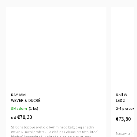
RAY Mini
Roll W
WEVER & DUCRÉ
LED2
Skladom
(1 ks)
2-4 pracovn
€70,30
od
€73,80
Stropné bodové svietidlo RAY mini od belgickej značky
Wever & Ducré predstavuje ideálne riešenie pre tých, ktorí
Nastaviteľné 