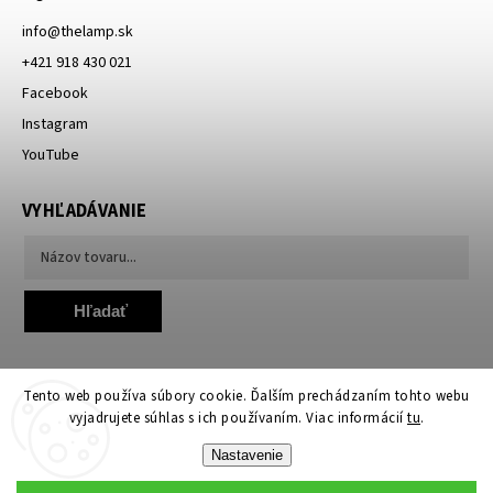
info
@
thelamp.sk
+421 918 430 021
Facebook
Instagram
YouTube
VYHĽADÁVANIE
Hľadať
Tento web používa súbory cookie. Ďalším prechádzaním tohto webu
vyjadrujete súhlas s ich používaním. Viac informácií
tu
.
Nastavenie
Copyright 2026
TheLamp.sk
. Všetky práva vyhradené.
Upraviť nastavenie cookies