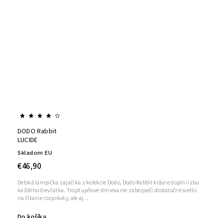
DODO Rabbit
LUCIDE
Skladom EU
€46,90
Detská lampička zajačika z kolekcie Dodo, Dodo Rabbit krásne doplní izbu
každého dievčatka. Trojstupňové stmievanie zabezpečí dostatočné svetlo
na čítanie rozprávky, ale aj...
Do košíka