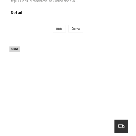
teplú žiaru. Mramorová základňa dodáva...
Detail
Biela
Čierna
Sklo