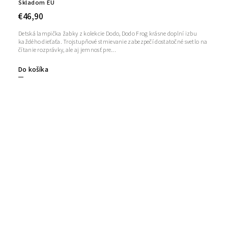
Skladom EU
€46,90
Detská lampička žabky z kolekcie Dodo, Dodo Frog krásne doplní izbu
každého dieťaťa. Trojstupňové stmievanie zabezpečí dostatočné svetlo na
čítanie rozprávky, ale aj jemnosť pre...
Do košíka