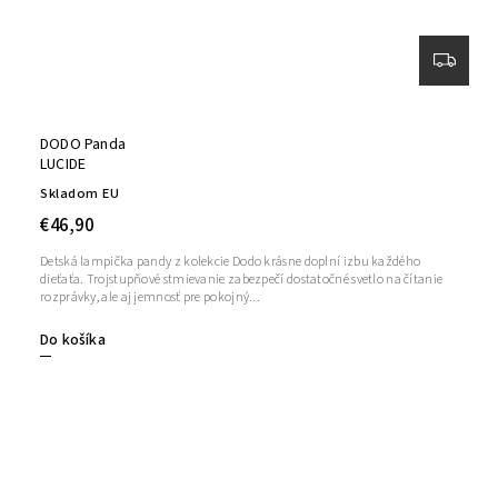
DODO Panda
LUCIDE
Skladom EU
€46,90
Detská lampička pandy z kolekcie Dodo krásne doplní izbu každého
dieťaťa. Trojstupňové stmievanie zabezpečí dostatočné svetlo na čítanie
rozprávky, ale aj jemnosť pre pokojný...
Do košíka