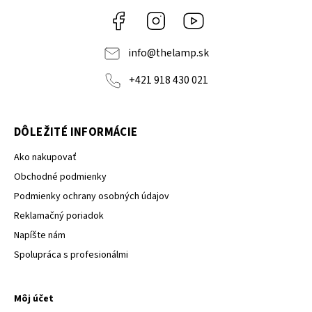
Facebook
Instagram
YouTube
info
@
thelamp.sk
+421 918 430 021
DÔLEŽITÉ INFORMÁCIE
Ako nakupovať
Obchodné podmienky
Podmienky ochrany osobných údajov
Reklamačný poriadok
Napíšte nám
Spolupráca s profesionálmi
Môj účet