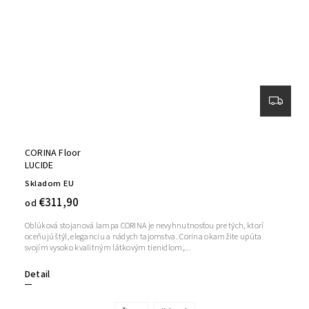
CORINA Floor
LUCIDE
Skladom EU
€311,90
od
Oblúková stojanová lampa CORINA je nevyhnutnosťou pre tých, ktorí
oceňujú štýl, eleganciu a nádych tajomstva. Corina okamžite upúta
svojím vysoko kvalitným látkovým tienidlom,...
Detail