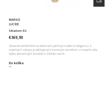
MARIUS
LUCIDE
Skladom EU
€369,90
Závesné svietidlo Marius dokonale vystihuje modernú eleganciu. 5
svetelných zdrojov je obklopených dymovým tienidlom z tmavého skla.
Výšku jednotlivých tienidiel si môžete meniť...
Do košíka