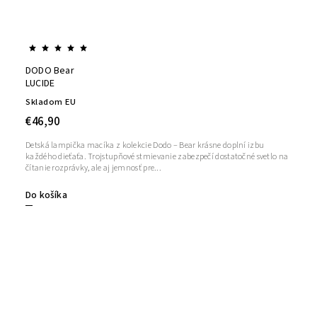
DODO Bear
LUCIDE
Skladom EU
€46,90
Detská lampička macíka z kolekcie Dodo – Bear krásne doplní izbu
každého dieťaťa. Trojstupňové stmievanie zabezpečí dostatočné svetlo na
čítanie rozprávky, ale aj jemnosť pre...
Do košíka