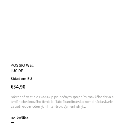
POSSIO Wall
LUCIDE
Skladom EU
€54,90
Nástenné svietidlo POSSIO je jedinečným spojením mäkkého dreva a
tvrdého betónového tienidla. Táto škandinávska kombinácia skvele
zapadne do moderných interiérov. Vymeniteľný...
Do košíka