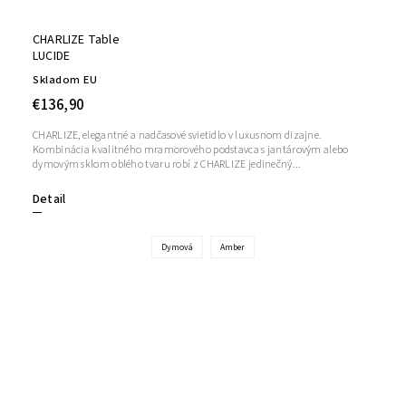
CHARLIZE Table
LUCIDE
Skladom EU
€136,90
CHARLIZE, elegantné a nadčasové svietidlo v luxusnom dizajne.
Kombinácia kvalitného mramorového podstavca s jantárovým alebo
dymovým sklom oblého tvaru robí z CHARLIZE jedinečný...
Detail
Dymová
Amber