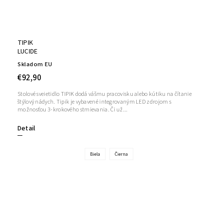
TIPIK
LUCIDE
Skladom EU
€92,90
Stolové sveietidlo TIPIK dodá vášmu pracovisku alebo kútiku na čítanie
štýlový nádych. Tipik je vybavené integrovaným LED zdrojom s
možnosťou 3-krokového stmievania. Či už...
Detail
Biela
Čierna