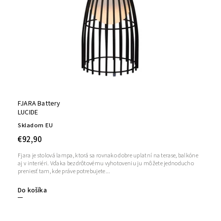
FJARA Battery
LUCIDE
Skladom EU
€92,90
Fjara je stolová lampa, ktorá sa rovnako dobre uplatní na terase, balkóne
aj v interiéri. Vďaka bezdrôtovému vyhotoveniu ju môžete jednoducho
preniesť tam, kde práve potrebujete...
Do košíka