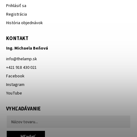
Prihlásiť sa
Registrácia
História objednávok
KONTAKT
Ing. Michaela Beňová
info
@
thelamp.sk
+421 918 430 021
Facebook
Instagram
YouTube
VYHĽADÁVANIE
Hľadať