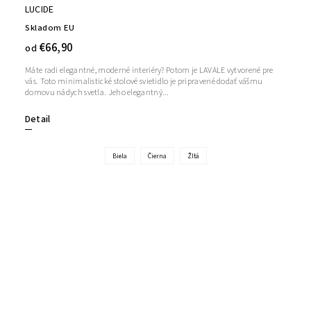
LUCIDE
Skladom EU
€66,90
od
Máte radi elegantné, moderné interiéry? Potom je LAVALE vytvorené pre
vás. Toto minimalistické stolové svietidlo je pripravené dodať vášmu
domovu nádych svetla. Jeho elegantný...
Detail
Biela
Čierna
Žltá