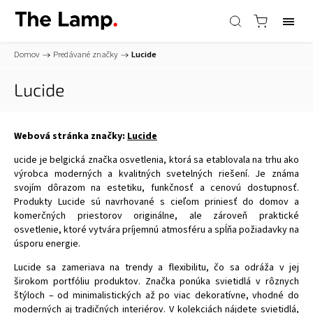
Domov
/
Predávané značky
/
Lucide
Lucide
Webová stránka značky:
Lucide
ucide je belgická značka osvetlenia, ktorá sa etablovala na trhu ako
výrobca moderných a kvalitných svetelných riešení. Je známa
svojím dôrazom na estetiku, funkčnosť a cenovú dostupnosť.
Produkty Lucide sú navrhované s cieľom priniesť do domov a
komerčných priestorov originálne, ale zároveň praktické
osvetlenie, ktoré vytvára príjemnú atmosféru a spĺňa požiadavky na
úsporu energie.
Lucide sa zameriava na trendy a flexibilitu, čo sa odráža v jej
širokom portfóliu produktov. Značka ponúka svietidlá v rôznych
štýloch – od minimalistických až po viac dekoratívne, vhodné do
moderných aj tradičných interiérov. V kolekciách nájdete svietidlá,