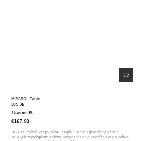
MIRASOL Table
LUCIDE
Skladom EU
€167,90
MIRASOL stolová lampa vyžaruje teplo a pohodu španielskych dedín
zaliatych zapadajúcim slnkom. Mosadzné tienidlo odráža svetlo a vydáva