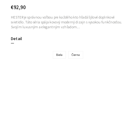
€92,90
HESTER je správnou voľbou pre každého kto hľadá šýlové doplnkové
svietidlo. Táto séria spája kovový moderný dizajn s vysokou funkčnosťou.
Svojím luxusným a elegantným vzhľadom...
Detail
Biela
Čierna