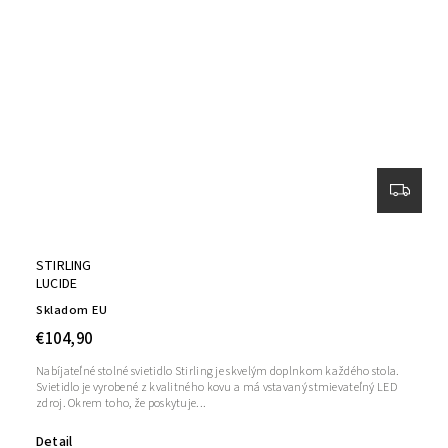
STIRLING
LUCIDE
Skladom EU
€104,90
Nabíjateľné stolné svietidlo Stirling je skvelým doplnkom každého stola.
Svietidlo je vyrobené z kvalitného kovu a má vstavaný stmievateľný LED
zdroj. Okrem toho, že poskytuje...
Detail