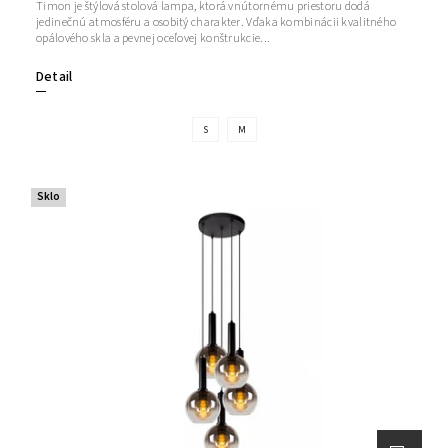
Timon je štýlová stolová lampa, ktorá vnútornému priestoru dodá
jedinečnú atmosféru a osobitý charakter. Vďaka kombinácii kvalitného
opálového skla a pevnej oceľovej konštrukcie...
Detail
S
M
Sklo