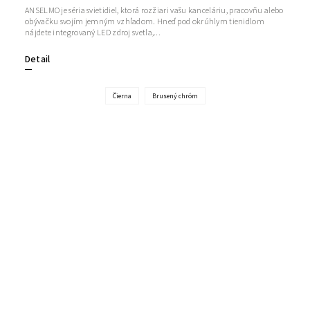
ANSELMO je séria svietidiel, ktorá rozžiari vašu kanceláriu, pracovňu alebo
obývačku svojím jemným vzhľadom. Hneď pod okrúhlym tienidlom
nájdete integrovaný LED zdroj svetla,...
Detail
Čierna
Brusený chróm