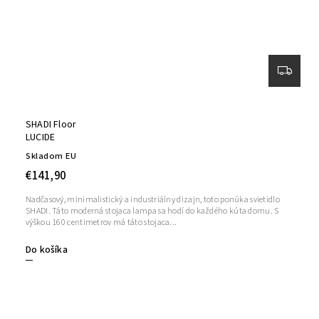
SHADI Floor
LUCIDE
Skladom EU
€141,90
Nadčasový, minimalistický a industriálny dizajn, toto ponúka svietidlo
SHADI. Táto moderná stojaca lampa sa hodí do každého kúta domu. S
výškou 160 centimetrov má táto stojaca...
Do košíka