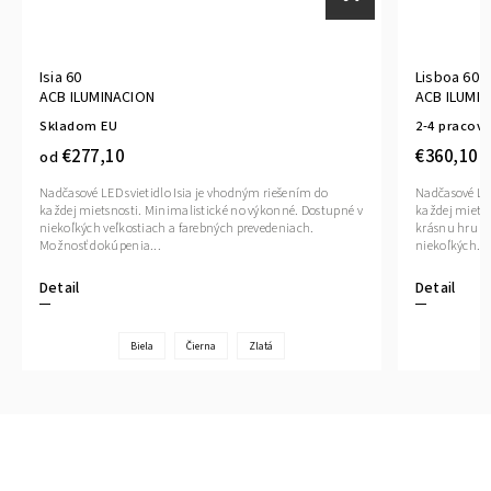
Isia 60
Lisboa 60
ACB ILUMINACION
ACB ILUMI
Skladom EU
2-4 pracovn
€277,10
€360,10
od
Nadčasové LED svietidlo Isia je vhodným riešením do
Nadčasové LED
každej mietsnosti. Minimalistické no výkonné. Dostupné v
každej miets
niekoľkých veľkostiach a farebných prevedeniach.
krásnu hru ti
Možnosť dokúpenia...
niekoľkých...
Detail
Detail
Biela
Čierna
Zlatá