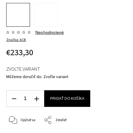
Neohodnotené
Značka:
ACB
€233,30
ZVOĽTE VARIANT
Môžeme doručiť do:
Zvoľte variant
PRIDAŤ DO KOŠÍKA
Opýtať sa
Zdieľať