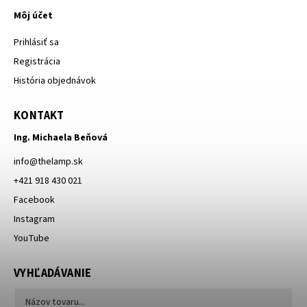
Môj účet
Prihlásiť sa
Registrácia
História objednávok
KONTAKT
Ing. Michaela Beňová
info
@
thelamp.sk
+421 918 430 021
Facebook
Instagram
YouTube
VYHĽADÁVANIE