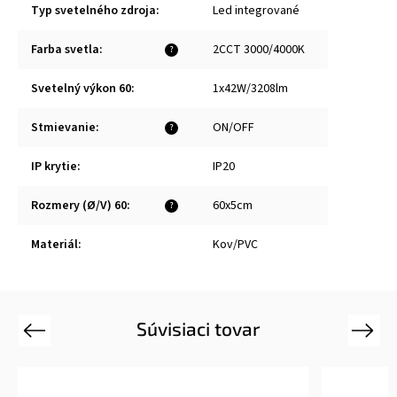
Typ svetelného zdroja
:
Led integrované
Farba svetla
:
2CCT 3000/4000K
?
Svetelný výkon 60
:
1x42W/3208lm
Stmievanie
:
ON/OFF
?
IP krytie
:
IP20
Rozmery (Ø/V) 60
:
60x5cm
?
Materiál
:
Kov/PVC
Súvisiaci tovar
Previous
Next