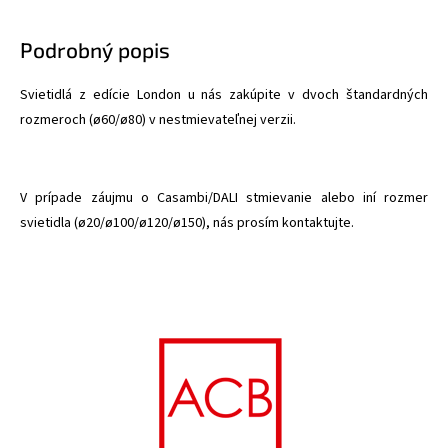
Podrobný popis
Svietidlá z edície London u nás zakúpite v dvoch štandardných
rozmeroch (ø60/ø80) v nestmievateľnej verzii.
V prípade záujmu o Casambi/DALI stmievanie alebo iní rozmer
svietidla (ø20/ø100/ø120/ø150), nás prosím kontaktujte.