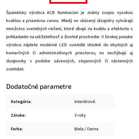
Španielsky výrobca ACB Iluminacion je známy svojou vysokou
kvalitou a priaznivou cenou. Mladý no skúsený dizajnéry vytvárajú
množstvo svetelných riešení, ktoré dbajú na kvalitu a efektivitu s
prihliadaním na udržateľnosť a životné prostredie. V širokej ponuke
výrobcu nájdete moderné LED svietidlá vhodné do obytných aj
komerčných či administratívnych priestorov, no nechýbajú aj
dizajnovky v podobe závesných, stojanových či nástenných
svietidiel.
Dodatočné parametre
Kategória
:
Interiérové
Záruka
:
3 roky
Farba
:
Biela / čierna