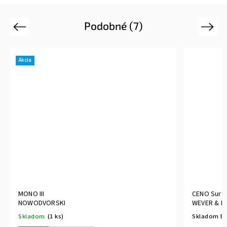
Podobné (7)
Previous
Next
Akcia
MONO III
CENO Surfa
NOWODVORSKI
WEVER & D
Skladom
(1 ks)
Skladom E