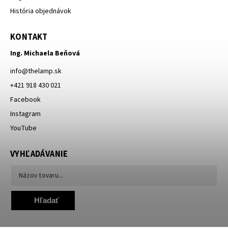
História objednávok
KONTAKT
Ing. Michaela Beňová
info
@
thelamp.sk
+421 918 430 021
Facebook
Instagram
YouTube
VYHĽADÁVANIE
Hľadať