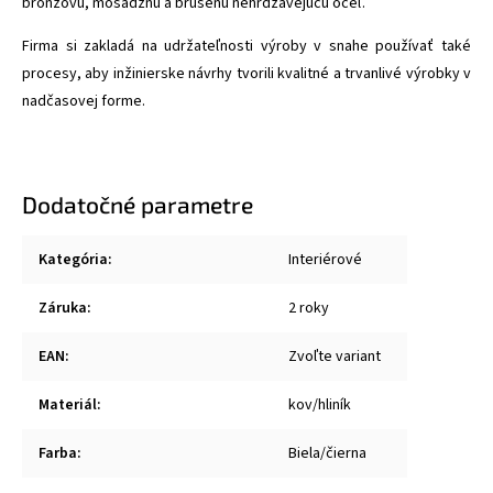
bronzovú, mosadznú a brúsenú nehrdzavejúcu oceľ.
Firma si zakladá na udržateľnosti výroby v snahe používať také
procesy, aby inžinierske návrhy tvorili kvalitné a trvanlivé výrobky v
nadčasovej forme.
Dodatočné parametre
Kategória
:
Interiérové
Záruka
:
2 roky
EAN
:
Zvoľte variant
Materiál
:
kov/hliník
Farba
:
Biela/čierna