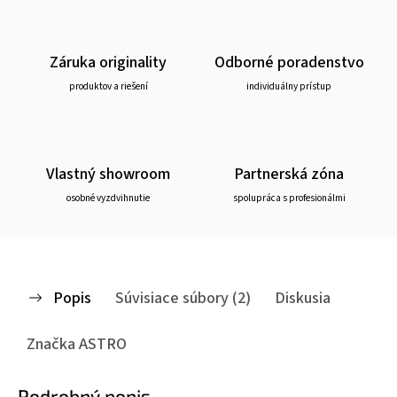
Záruka originality
Odborné poradenstvo
produktov a riešení
individuálny prístup
Vlastný showroom
Partnerská zóna
osobné vyzdvihnutie
spolupráca s profesionálmi
Popis
Súvisiace súbory (2)
Diskusia
Značka
ASTRO
Podrobný popis