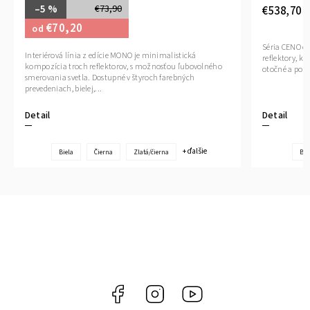
–5 %
€73,90
€538,70
€70,20
od
Séria CENO od
Interiérová línia z edície MONO je minimalistická
reflektory, k
kompozícia troch reflektorov, s možnosťou ľubovolného
otočné a pon
smerovania svetla. Dostupné v štyroch farebných
prevedeniach, bielej,...
Detail
Detail
+ ďalšie
Biela
Čierna
Zlatá/čierna
Bie
Facebook
Instagram
YouTube