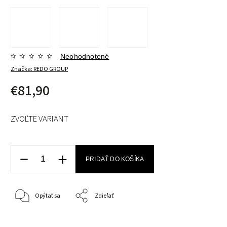
Neohodnotené
Značka:
REDO GROUP
€81,90
ZVOĽTE VARIANT
PRIDAŤ DO KOŠÍKA
Opýtať sa
Zdieľať