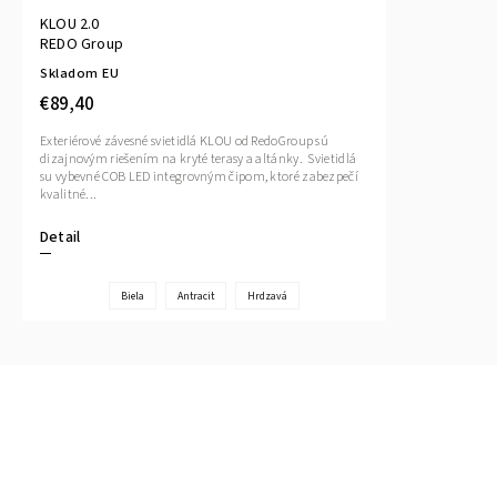
KLOU 2.0
REDO Group
Skladom EU
€89,40
Exteriérové závesné svietidlá KLOU od RedoGroup sú
dizajnovým riešením na kryté terasy a altánky. Svietidlá
su vybevné COB LED integrovným čipom, ktoré zabezpečí
kvalitné...
Detail
Biela
Antracit
Hrdzavá