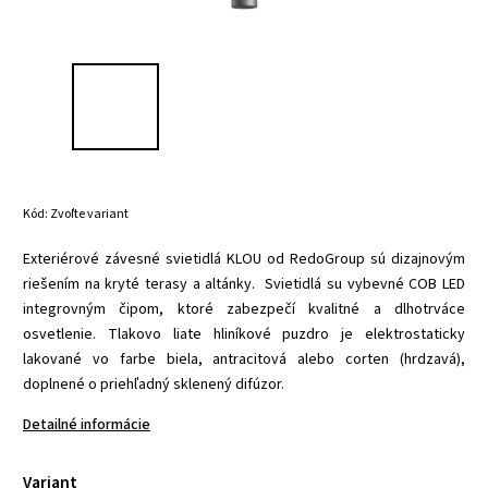
Kód:
Zvoľte variant
Exteriérové závesné svietidlá KLOU od RedoGroup sú dizajnovým
riešením na kryté terasy a altánky.
Svietidlá su vybevné COB LED
integrovným čipom, ktoré zabezpečí kvalitné a dlhotrváce
osvetlenie. Tlakovo liate hliníkové puzdro je elektrostaticky
lakované vo farbe biela, antracitová alebo corten (hrdzavá),
doplnené o priehľadný sklenený difúzor.
Detailné informácie
Variant