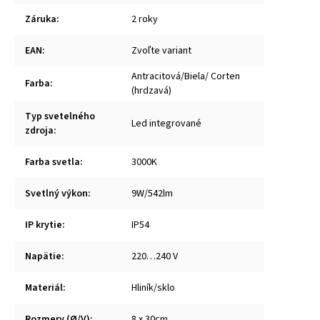
Záruka
:
2 roky
EAN
:
Zvoľte variant
Antracitová/Biela/ Corten
Farba
:
(hrdzavá)
Typ svetelného
Led integrované
zdroja
:
Farba svetla
:
3000K
Svetlný výkon
:
9W/542lm
IP krytie
:
IP54
Napätie
:
220…240 V
Materiál
:
Hliník/sklo
Rozmery (Ø/V)
:
8 x 30cm