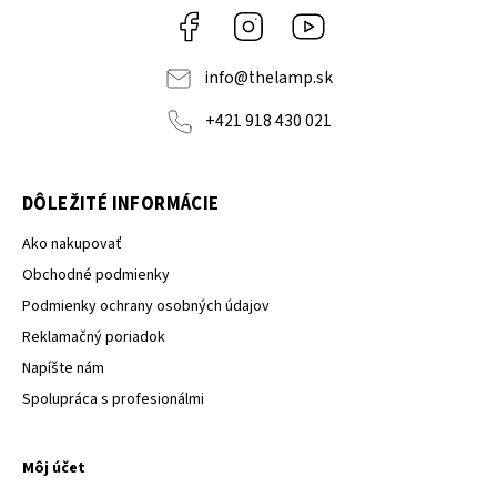
Facebook
Instagram
YouTube
info
@
thelamp.sk
+421 918 430 021
DÔLEŽITÉ INFORMÁCIE
Ako nakupovať
Obchodné podmienky
Podmienky ochrany osobných údajov
Reklamačný poriadok
Napíšte nám
Spolupráca s profesionálmi
Môj účet