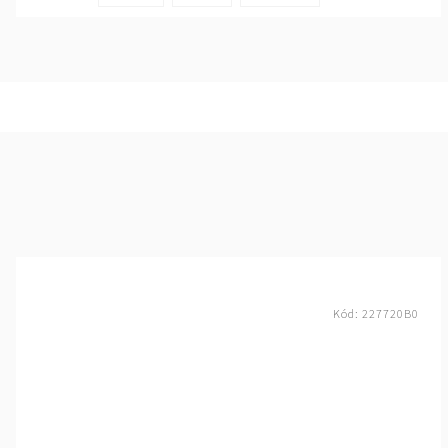
Kód:
227720B0