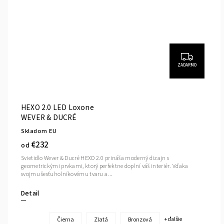
ZADARMO
HEXO 2.0 LED Loxone
WEVER & DUCRÉ
Skladom EU
€232
od
Svietidlo Wever & Ducré HEXO 2.0 prináša moderný dizajn s
geometrickými prvkami, ktorý perfektne doplní váš interiér. Vďaka
svojmu šesťuholníkovému tvaru a...
Detail
Čierna
Zlatá
Bronzová
+ ďalšie