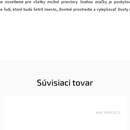
ne osvetlenie pre všetky možné priestory. Snahou značky je poskyto
pre ľudí, ktoré budú šetriť miesto, životné prostredie a vylepšovať životy 
Súvisiaci tovar
Kód:
90052011