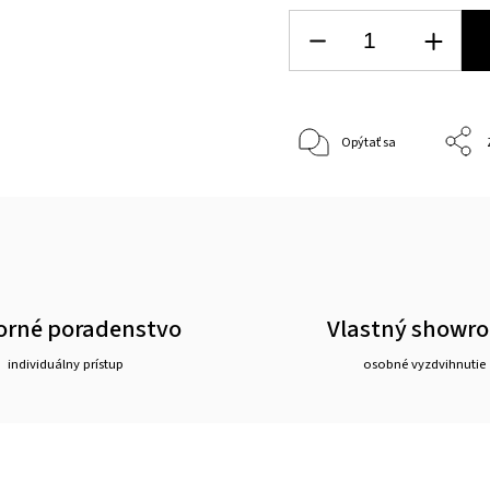
Opýtať sa
rné poradenstvo
Vlastný showr
individuálny prístup
osobné vyzdvihnutie