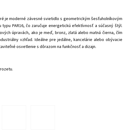
é je moderné závesné svietidlo s geometrickým šesťuholníkovým
u typu PAR16, čo zaručuje energetickú efektívnosť a súčasný štýl.
ových úpravách, ako je meď, bronz, zlatá alebo matná čierna, čím
dustriálny vzhľad. Ideálne pre jedálne, kancelárie alebo obývacie
aviteľné osvetlenie s dôrazom na funkčnosť a dizajn.
rozetu.