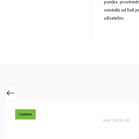
ponúka prvotried
svietidlá od ľudí 
užívateľov.
Previous
Loxone
Kód:
22636LB9