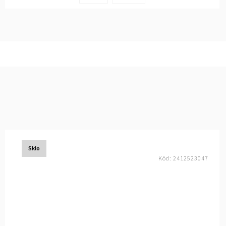
Sklo
Kód:
2412523047