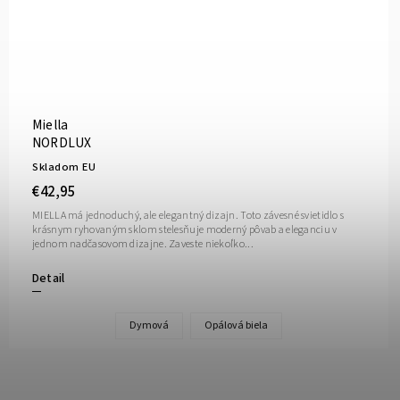
Miella
NORDLUX
Skladom EU
€42,95
MIELLA má jednoduchý, ale elegantný dizajn. Toto závesné svietidlo s
krásnym ryhovaným sklom stelesňuje moderný pôvab a eleganciu v
jednom nadčasovom dizajne. Zaveste niekoľko...
Detail
Dymová
Opálová biela