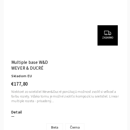
ZADARMO
Multiple base W&D
WEVER & DUCRÉ
Skladom EU
€177,80
Niektoré zo svietidiel Wever&Ducré ponúkajú možnosť zvoliť si veľkosť a
farbu rozety. Vďaka tomu je možné zvoliť si kompozíciu svietidiel. Linear
multiple rozeta - prisadený...
Detail
Biela
Čierna