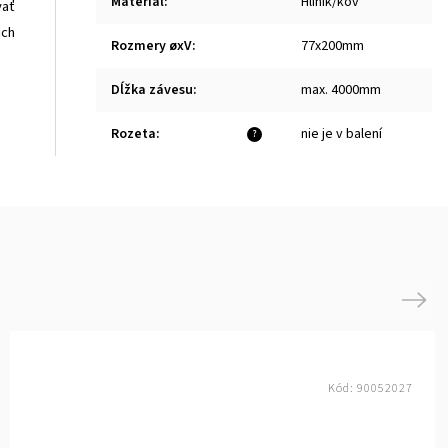
Materiál
:
Hliník/kov
vať
ich
Rozmery øxV
:
77x200mm
Dĺžka závesu
:
max. 4000mm
Rozeta
:
nie je v balení
?
Next
Kód:
90052027