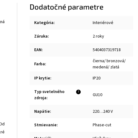
Dodatočné parametre
tná
Kategória
:
Interiérové
Záruka
:
2 roky
EAN
:
5404037319718
čierna/ bronzová/
Farba
:
medená/ zlatá
IP krytie
:
IP20
Typ svetelného
?
GU10
zdroja
:
Napätie
:
220…240 V
 Od
Stmievanie
:
Phase-cut
cré