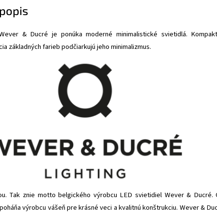
popis
ever & Ducré je ponúka moderné minimalistické svietidlá. Kompak
ia základných farieb podčiarkujú jeho minimalizmus.
ou. Tak znie motto belgického výrobcu LED svietidiel Wever & Ducré.
 poháňa výrobcu vášeň pre krásné veci a kvalitnú konštrukciu. Wever & Du