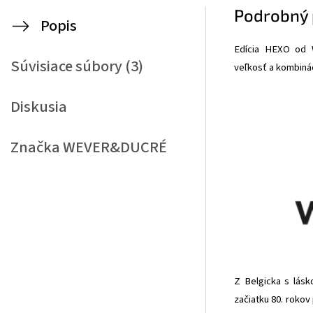
Podrobný 
Popis
Edícia HEXO od W
Súvisiace súbory (3)
veľkosť a kombinác
Diskusia
Značka
WEVER&DUCRÉ
Z Belgicka s lásk
začiatku 80. rokov