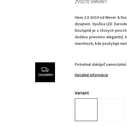
ZVOĽTE VARIANT
Hexo 2.0 GU10
od Wever & Ducr
dizajnom. Využíva LED žiarovk
Dostupné je v rôznych povrch
dodáva priestoru elegantný in
miestnosti, kde poskytuje nast
Potrebné dokúpiť samostatnú 
Detailné informácie
ZADARMO
Variant