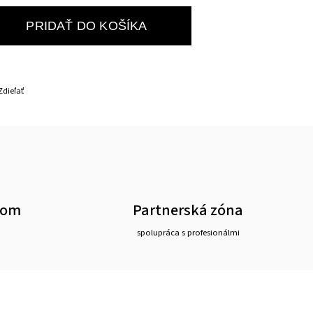
PRIDAŤ DO KOŠÍKA
Zdieľať
oom
Partnerská zóna
spolupráca s profesionálmi