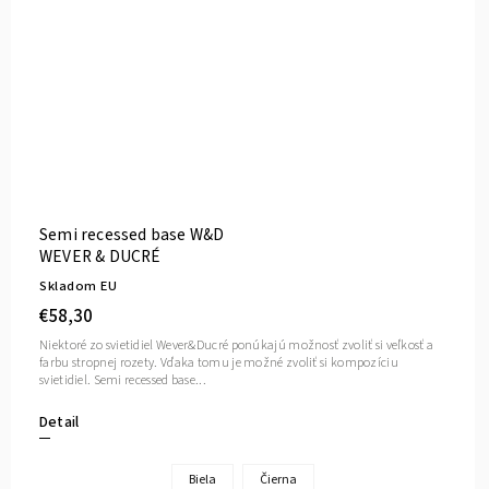
Semi recessed base W&D
WEVER & DUCRÉ
Skladom EU
€58,30
Niektoré zo svietidiel Wever&Ducré ponúkajú možnosť zvoliť si veľkosť a
farbu stropnej rozety. Vďaka tomu je možné zvoliť si kompozíciu
svietidiel. Semi recessed base...
Detail
Biela
Čierna