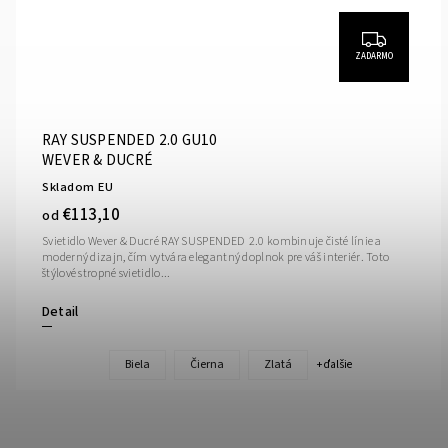
ZADARMO
RAY SUSPENDED 2.0 GU10
WEVER & DUCRÉ
Skladom EU
€113,10
od
Svietidlo Wever & Ducré RAY SUSPENDED 2.0 kombinuje čisté línie a
moderný dizajn, čím vytvára elegantný doplnok pre váš interiér. Toto
štýlové stropné svietidlo...
Detail
Biela
Čierna
Zlatá
+ ďalšie