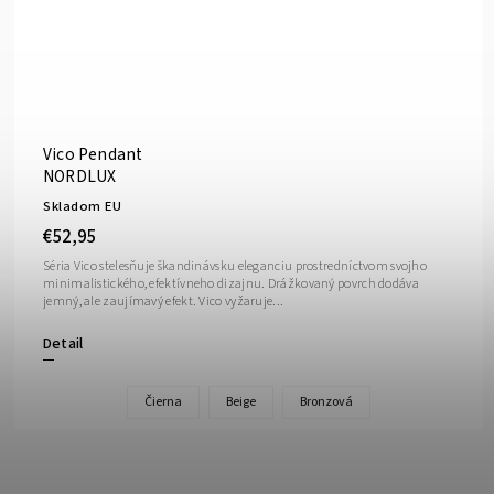
Vico Pendant
NORDLUX
Skladom EU
€52,95
Séria Vico stelesňuje škandinávsku eleganciu prostredníctvom svojho
minimalistického, efektívneho dizajnu. Drážkovaný povrch dodáva
jemný, ale zaujímavý efekt. Vico vyžaruje...
Detail
Čierna
Beige
Bronzová