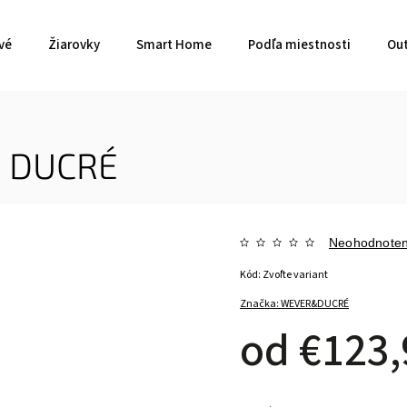
vé
Žiarovky
Smart Home
Podľa miestnosti
Out
 DUCRÉ
Neohodnote
Kód:
Zvoľte variant
Značka:
WEVER&DUCRÉ
od
€123,