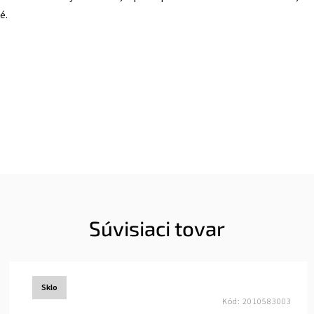
é.
Súvisiaci tovar
Sklo
Kód:
2010583003