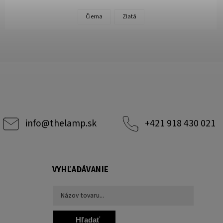
Čierna
Zlatá
info
@
thelamp.sk
+421 918 430 021
VYHĽADÁVANIE
Hľadať