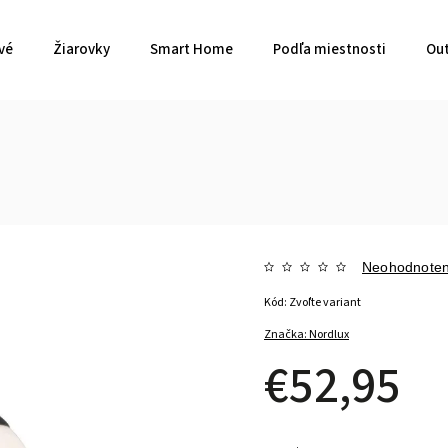
vé
Žiarovky
Smart Home
Podľa miestnosti
Out
Neohodnote
Kód:
Zvoľte variant
Značka:
Nordlux
€52,95