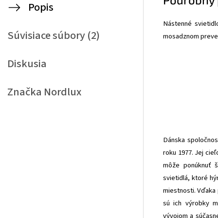
Popis
Nástenné svietidl
Súvisiace súbory (2)
mosadznom prevede
Diskusia
Značka
Nordlux
Dánska spoločnosť
roku 1977. Jej cieľ
môže ponúknuť ši
svietidlá, ktoré h
miestnosti. Vďaka 
sú ich výrobky m
vývojom a súčasne