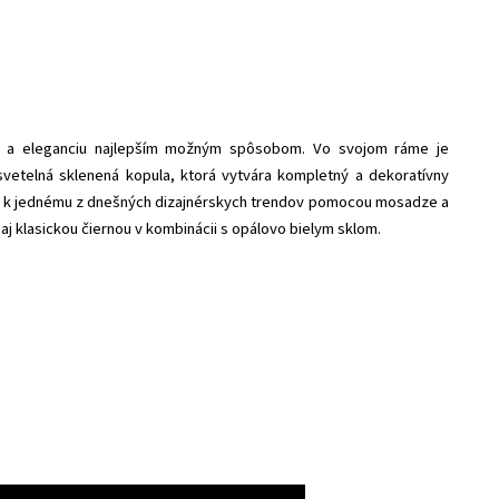
ť a eleganciu najlepším možným spôsobom. Vo svojom ráme je
vetelná sklenená kopula, ktorá vytvára kompletný a dekoratívny
va k jednému z dnešných dizajnérskych trendov pomocou mosadze a
 aj klasickou čiernou v kombinácii s opálovo bielym sklom.