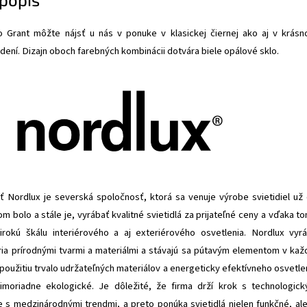
o Grant môžte nájsť u nás v ponuke v klasickej čiernej ako aj v krás
ní. Dizajn oboch farebných kombinácii dotvára biele opálové sklo.
 Nordlux je severská spoločnosť, ktorá sa venuje výrobe svietidiel už
om bolo a stále je, vyrábať kvalitné svietidlá za prijateľné ceny a vďaka t
rokú škálu interiérového a aj exteriérového osvetlenia. Nordlux vyr
ýria prírodnými tvarmi a materiálmi a stávajú sa pútavým elementom v kaž
použitiu trvalo udržateľných materiálov a energeticky efektívneho osvetle
imoriadne ekologické. Je dôležité, že firma drží krok s technologic
 s medzinárodnými trendmi, a preto ponúka svietidlá nielen funkčné, ale