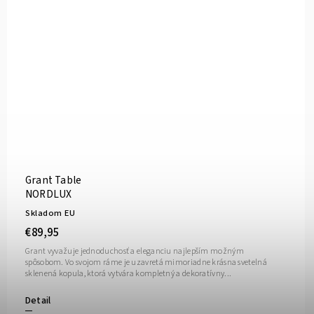
Grant Table
NORDLUX
Skladom EU
€89,95
Grant vyvažuje jednoduchosť a eleganciu najlepším možným
spôsobom. Vo svojom ráme je uzavretá mimoriadne krásna svetelná
sklenená kopula, ktorá vytvára kompletný a dekoratívny...
Detail