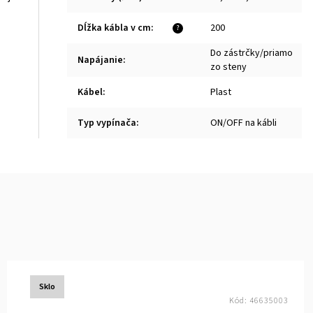
Dĺžka kábla v cm
:
200
?
Do zástrčky/priamo
Napájanie
:
zo steny
Kábel
:
Plast
Typ vypínača
:
ON/OFF na kábli
Sklo
Kód:
46635003