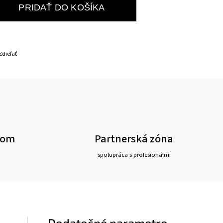
PRIDAŤ DO KOŠÍKA
Zdieľať
oom
Partnerská zóna
spolupráca s profesionálmi
Dodatočné parametre