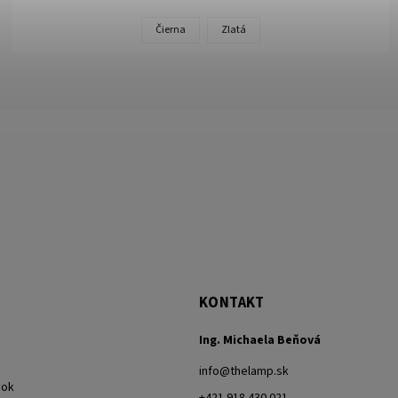
Čierna
Zlatá
KONTAKT
Ing. Michaela Beňová
info
@
thelamp.sk
vok
+421 918 430 021