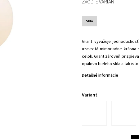
ZVOĽTE VARIANT
Sklo
Grant vyvažuje jednoduchos
uzavretá mimoriadne krásna s
celok. Grant zároveň prispie
opálovo bieleho skla a tak isto
Detailné informácie
Variant