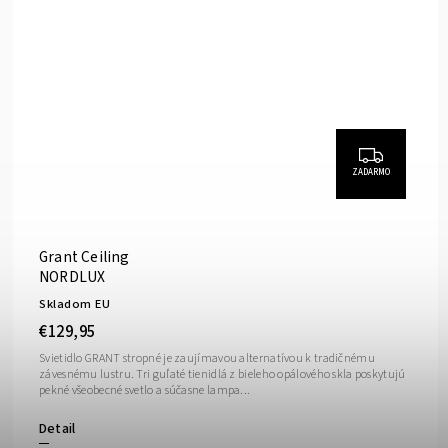
ZADARMO
Grant Ceiling
NORDLUX
Skladom EU
€129,95
Svietidlo GRANT stropné je zaujímavou alternatívou k tradičnému
závesnému lustru. Tri guľaté tienidlá z bieleho opálového skla poskytujú
pekné všeobecné svetlo a súčasne lampa...
Detail