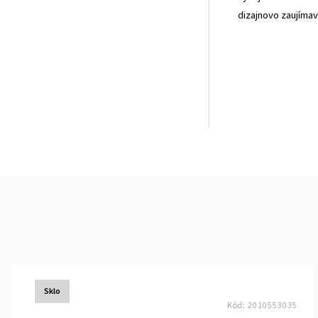
dizajnovo zaujímav
Sklo
Kód:
2010553035