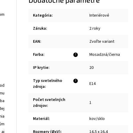
nom
Kategória
:
Interiérové
Záruka
:
2 roky
EAN
:
Zvoľte variant
Farba
:
Mosadzná/čierna
?
IP krytie
:
20
Typ svetelného
?
E14
 od
zdroja
:
omu
Počet svetelných
ába
1
zdrojov
:
dej
nia
Materiál
:
kov/sklo
kým
 aj
Rozmery (ØxV)
:
14,5 x 16,4