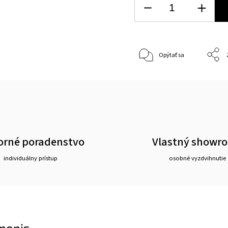
Opýtať sa
rné poradenstvo
Vlastný showr
individuálny prístup
osobné vyzdvihnutie
popis