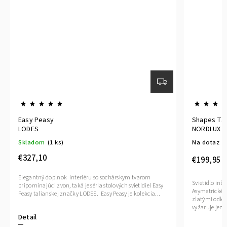
Easy Peasy
Shapes Ta
LODES
NORDLUX 
Skladom
(1 ks)
Na dotaz
€327,10
€199,95
Elegantný doplnok interiéru so sochárskym tvarom
Svietidlo inš
pripomínajúci zvon, taká je séria stolových svietidiel Easy
Asymetrické t
Peasy talianskej značky LODES. Easy Peasy je kolekcia...
zlatými odle
vyžaruje jemn
Detail