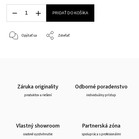
PRIDAŤ DO KOŠÍKA
Opýtať sa
Zdieľať
Záruka originality
Odborné poradenstvo
produktov a riešení
individuálny prístup
Vlastný showroom
Partnerská zóna
osobné vyzdvihnutie
spolupráca s profesionálmi