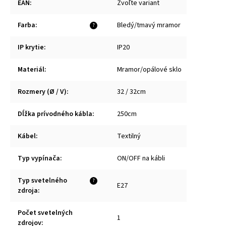
EAN
:
Zvoľte variant
Farba
:
Bledý/tmavý mramor
?
IP krytie
:
IP20
Materiál
:
Mramor/opálové sklo
Rozmery (Ø / V)
:
32 / 32cm
Dĺžka prívodného kábla
:
250cm
Kábel
:
Textilný
Typ vypínača
:
ON/OFF na kábli
Typ svetelného
?
E27
zdroja
:
Počet svetelných
1
zdrojov
: