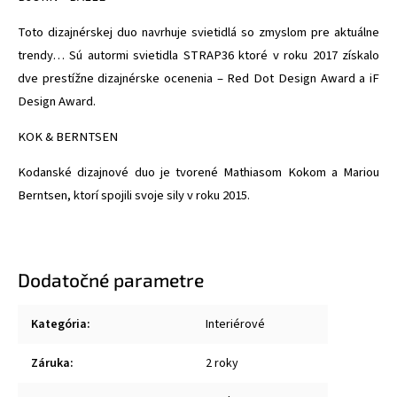
Toto dizajnérskej duo navrhuje svietidlá so zmyslom pre aktuálne
trendy… Sú autormi svietidla STRAP36 ktoré v roku 2017 získalo
dve prestížne dizajnérske ocenenia – Red Dot Design Award a iF
Design Award.
KOK & BERNTSEN
Kodanské dizajnové duo je tvorené Mathiasom Kokom a Mariou
Berntsen, ktorí spojili svoje sily v roku 2015.
Dodatočné parametre
Kategória
:
Interiérové
Záruka
:
2 roky