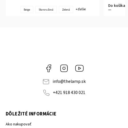
Do košíka
+ ďalšie
Beige
Staroružová
Zelená
Facebook
Instagram
YouTube
info
@
thelamp.sk
+421 918 430 021
DÔLEŽITÉ INFORMÁCIE
Ako nakupovať