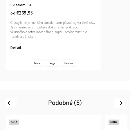
Skladom EU
€269,95
od
Glossy Mini je menším súrodencom pôvodnej verzie Glossy.
Aj v menšej verzií zostáva dokonalým príkladom
vkusného a sofistikovaného dizajnu. Stolné svietidlo
navrhla dánska...
Detail
Biela
Beige
Ružová
Podobné (5)
Previous
Next
Sklo
Sklo