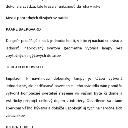
dokonale zvádza, kde krása a funkčnosť idú ruka v ruke.
Medzi popredných dizajnérov patria:
KAARE BAEKGAARD
Dizajnér prikláňajúci sa k jednoduchosti, v ktorej nachádza krásu a
ladnosť. Inšpirovaný svetom geometrie vytvára lampy bez
zbytočných a gýčových detailov.
JORGEN BUCHWALD
Impulzom k navrhnutiu dokonalej lampy je túžba vytvoriť
jednoduché, ale nadčasové osvetlenie. Jeho svietidlá vám pomôžu
vytvoriť komplexné svetelné riešenie vo vašom byte či dome a
esteticky prepojiť celkový dojem v interiéry. Osvetlenie sa stane
šperkom vášho bývania a dokáže uspokojiť aj tých najnáročnejších
zákazníkov.
BJORN + BALLE