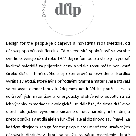
Design for the people je dizajnová a inovatívna rada svietidiel od
dánskej spoločnosti Nordlux. Táto severská spoločnosť sa výrobe
svietidiel venuje už od roku 1977. Jej cieľom bolo a stále je, vyrábať
kvalitné svietidlá za prijateľné ceny a vďaka tomu môže ponúknuť
širokú škálu interiérového a aj exteriérového osvetlenia. Nordlux
vyrába svietidlá, ktoré hýria prírodnými tvarmi a materiálmi a stávajú
sa pútavým elementom v každej miestnosti. Vďaka použitiu trvalo
udržateľných materiálov a energeticky efektívneho osvetlenia sú
ich výrobky mimoriadne ekologické. Je dôležité, že firma drží krok
s technologickým vývojom a súčasne s medzinárodnými trendmi, a
preto ponúka svietidlá nielen funkčné, ale aj dizajnovo zaujímavé. Za
stojí množstvo uznávaných
každým dizajnom Design for the people
dánskych dizajnérov, ktorí sa snažia vytvárať osvetlenie, ktoré