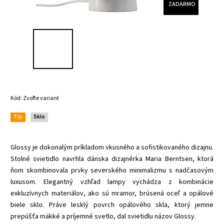
ZADARMO
Kód:
Zvoľte variant
Tip
Sklo
Glossy je dokonalým príkladom vkusného a sofistikovaného dizajnu.
Stolné svietidlo navrhla dánska dizajnérka Maria Berntsen, ktorá
ňom skombinovala prvky severského minimalizmu s nadčasovým
luxusom. Elegantný vzhľad lampy vychádza z kombinácie
exkluzívnych materiálov, ako sú mramor, brúsená oceľ a opálové
biele sklo. Práve lesklý povrch opálového skla, ktorý jemne
prepúšťa mäkké a príjemné svetlo, dal svietidlu názov Glossy.