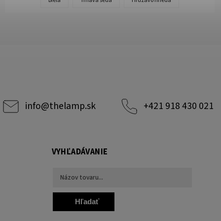
Biela
Tmavá šedá
Hrdzavo hnedá
info
@
thelamp.sk
+421 918 430 021
VYHĽADÁVANIE
Hľadať