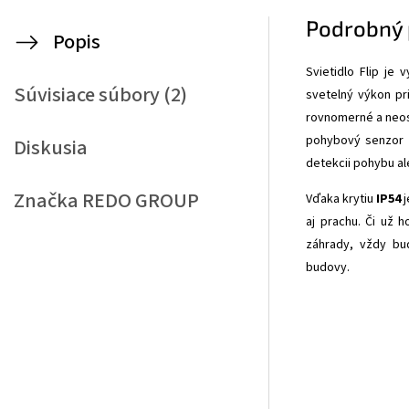
Podrobný 
Popis
Svietidlo Flip je
Súvisiace súbory (2)
svetelný výkon pr
rovnomerné a neosl
pohybový senzor a
Diskusia
detekcii pohybu al
Značka
REDO GROUP
Vďaka krytiu
IP54
j
aj prachu. Či už 
záhrady, vždy bud
budovy.