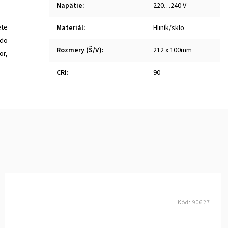
Napätie
:
220…240 V
ete
Materiál
:
Hliník/sklo
 do
Rozmery (Š/V)
:
212 x 100mm
or,
CRI
:
90
Kód:
90627