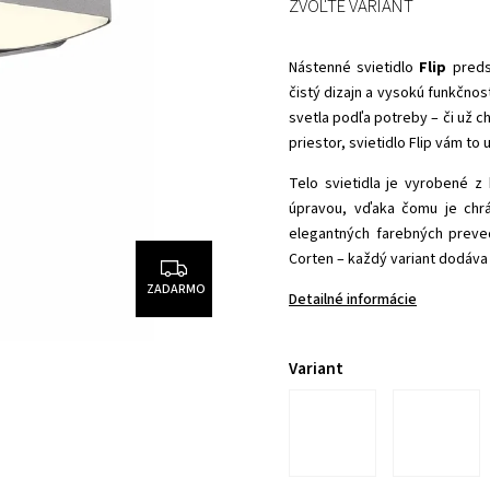
ZVOĽTE VARIANT
Nástenné svietidlo
Flip
preds
čistý dizajn a vysokú funkčno
svetla podľa potreby – či už c
priestor, svietidlo Flip vám t
Telo svietidla je vyrobené z
úpravou, vďaka čomu je chr
elegantných farebných preved
Corten – každý variant dodáva 
ZADARMO
Detailné informácie
Variant