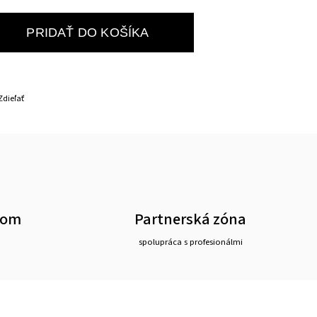
PRIDAŤ DO KOŠÍKA
Zdieľať
oom
Partnerská zóna
spolupráca s profesionálmi