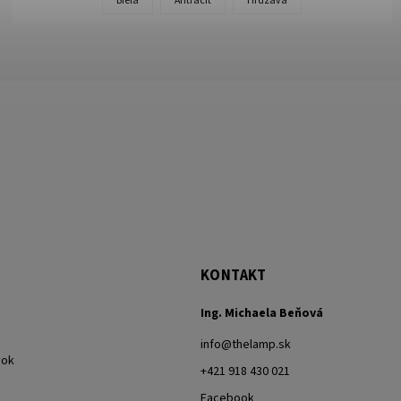
Biela
Antracit
Hrdzavá
KONTAKT
Ing. Michaela Beňová
info
@
thelamp.sk
vok
+421 918 430 021
Facebook