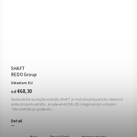
SHAFT
REDO Group
Skladom EU
€68,30
od
Nastaviteľné vonkajšie svietidlo SHAFT je možné aplikovať ako nástenné
alebo stropné svietidlo. Je vybavené COB LED integrovaným zdrojom.
Telo svietidla je vyrobené z...
Detail