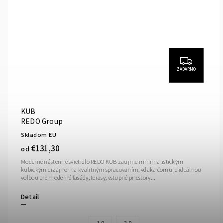
ZADARMO
KUB
REDO Group
Skladom EU
€131,30
od
Moderné nástenné svietidlo REDO KUB zaujme minimalistickým
kubickým dizajnom a kvalitným spracovaním, vďaka čomu je ideálnou
voľbou pre moderné fasády, terasy, vstupné priestory...
Detail