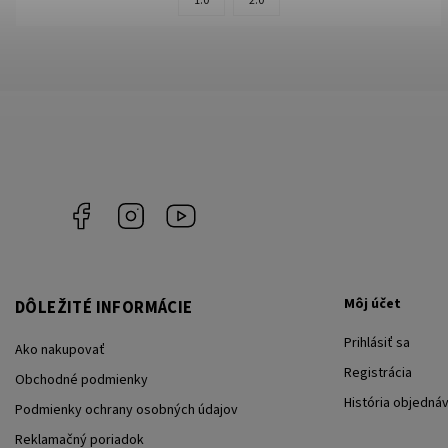
1.0
2.0
Facebook
Instagram
YouTube
Môj účet
DÔLEŽITÉ INFORMÁCIE
Prihlásiť sa
Ako nakupovať
Registrácia
Obchodné podmienky
História objedná
Podmienky ochrany osobných údajov
Reklamačný poriadok