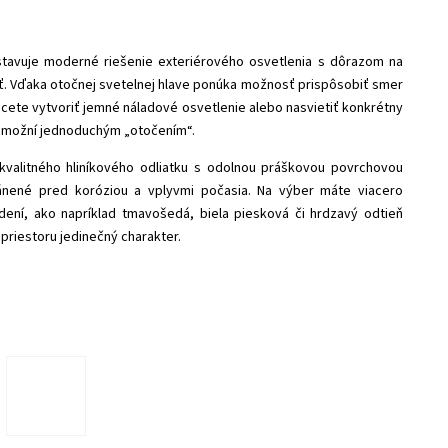
tavuje moderné riešenie exteriérového osvetlenia s dôrazom na
sť. Vďaka otočnej svetelnej hlave ponúka možnosť prispôsobiť smer
hcete vytvoriť jemné náladové osvetlenie alebo nasvietiť konkrétny
o umožní jednoduchým „otočením“.
 kvalitného hliníkového odliatku s odolnou práškovou povrchovou
ánené pred koróziou a vplyvmi počasia. Na výber máte viacero
ení, ako napríklad tmavošedá, biela piesková či hrdzavý odtieň
priestoru jedinečný charakter.