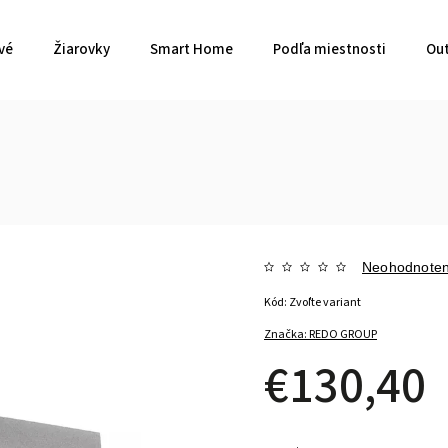
vé
Žiarovky
Smart Home
Podľa miestnosti
Out
Neohodnote
Kód:
Zvoľte variant
Značka:
REDO GROUP
€130,40