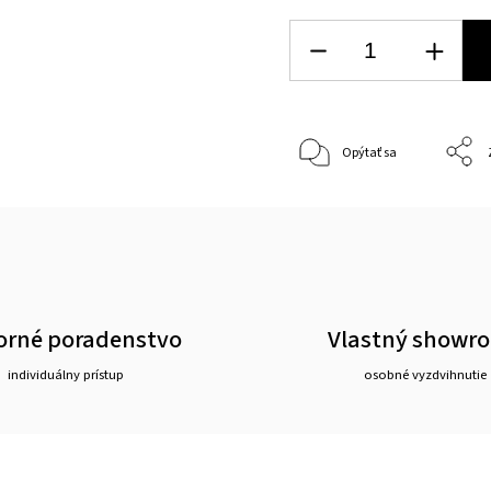
Opýtať sa
rné poradenstvo
Vlastný showr
individuálny prístup
osobné vyzdvihnutie