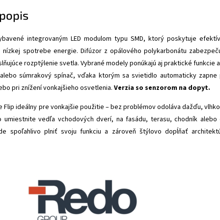
popis
 vybavené integrovaným LED modulom typu SMD, ktorý poskytuje efektí
i nízkej spotrebe energie. Difúzor z opálového polykarbonátu zabezpeč
ňujúce rozptýlenie svetla. Vybrané modely ponúkajú aj praktické funkcie 
lebo súmrakový spínač, vďaka ktorým sa svietidlo automaticky zapne 
ebo pri znížení vonkajšieho osvetlenia.
Verzia so senzorom na dopyt.
e Flip ideálny pre vonkajšie použitie – bez problémov odoláva dažďu, vlhko
ho umiestnite vedľa vchodových dverí, na fasádu, terasu, chodník alebo
e spoľahlivo plniť svoju funkciu a zároveň štýlovo dopĺňať architekt