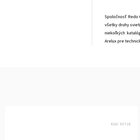
Spoločnosť Redo Gr
všetky druhy sviet
niekoľkých kataló
Arelux pre technick
Kód:
90718