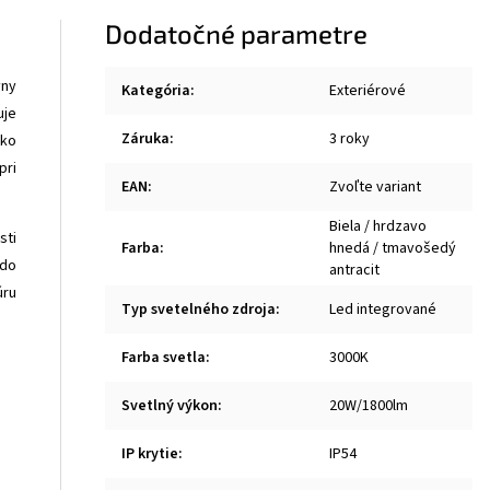
Dodatočné parametre
vny
Kategória
:
Exteriérové
uje
Záruka
:
3 roky
ako
pri
EAN
:
Zvoľte variant
Biela / hrdzavo
sti
Farba
:
hnedá / tmavošedý
 do
antracit
úru
Typ svetelného zdroja
:
Led integrované
Farba svetla
:
3000K
Svetlný výkon
:
20W/1800lm
IP krytie
:
IP54