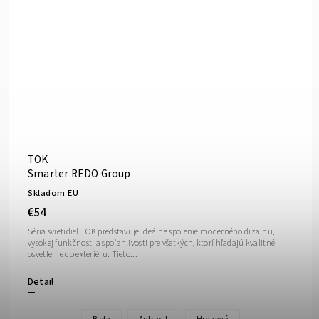
TOK
Smarter REDO Group
Skladom EU
€54
Séria svietidiel TOK predstavuje ideálne spojenie moderného dizajnu,
vysokej funkčnosti a spoľahlivosti pre všetkých, ktorí hľadajú kvalitné
osvetlenie do exteriéru. Tieto...
Detail