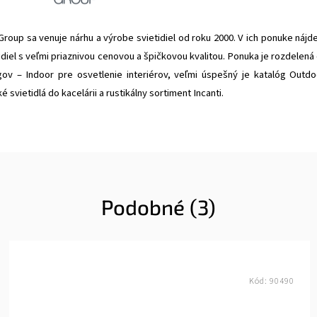
oup sa venuje nárhu a výrobe svietidiel od roku 2000. V ich ponuke nájd
idiel s veľmi priaznivou cenovou a špičkovou kvalitou. Ponuka je rozdelená
gov – Indoor pre osvetlenie interiérov, veľmi úspešný je katalóg Outdo
é svietidlá do kacelárii a rustikálny sortiment Incanti.
Podobné (3)
Kód:
90490