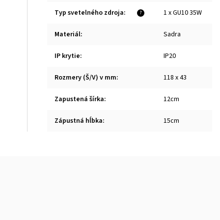
Typ svetelného zdroja
:
1 x GU10 35W
?
Materiál
:
Sadra
IP krytie
:
IP20
Rozmery (Š/V) v mm
:
118 x 43
Zapustená šírka
:
12cm
Zápustná hĺbka
:
15cm