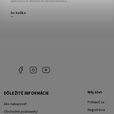
päticou GU10. Montáž len do sadrokartónu.
Do košíka
Facebook
Instagram
YouTube
Môj účet
DÔLEŽITÉ INFORMÁCIE
Prihlásiť sa
Ako nakupovať
Registrácia
Obchodné podmienky