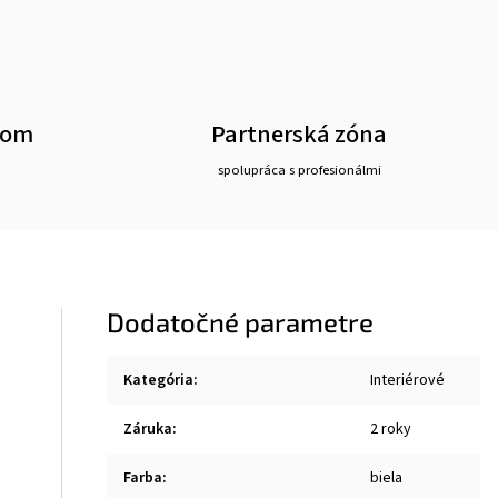
oom
Partnerská zóna
spolupráca s profesionálmi
Dodatočné parametre
Kategória
:
Interiérové
Záruka
:
2 roky
Farba
:
biela