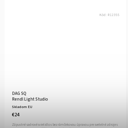
Kód:
R12355
DAG SQ
Rendl Light Studio
Skladom EU
€24
Zápustné sadrové svietidlo s bezrámčekovou úpravou pre svetelné zdroje s