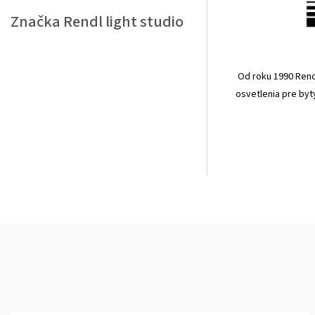
Značka
Rendl light studio
Od roku 1990 Rendl
osvetlenia pre byt