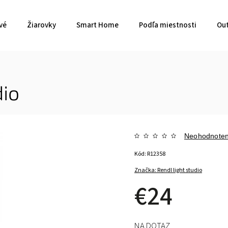
vé
Žiarovky
Smart Home
Podľa miestnosti
Out
dio
Neohodnote
Kód:
R12358
Značka:
Rendl light studio
€24
NA DOTAZ