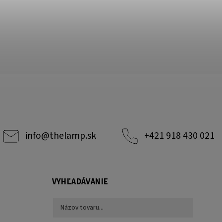
info
@
thelamp.sk
+421 918 430 021
VYHĽADÁVANIE