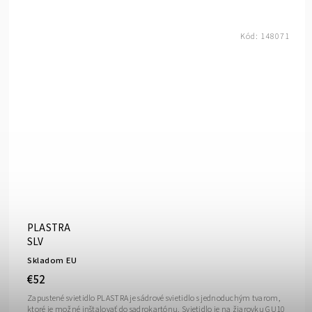
Kód:
148071
PLASTRA
SLV
Skladom EU
€52
Zapustené svietidlo PLASTRA je sádrové svietidlo s jednoduchým tvarom,
ktoré je možné inštalovať do sadrokartónu. Svietidlo je na žiarovku GU10