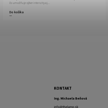
čo umožňuje výber intenzity aj...
Do košíka
KONTAKT
Ing. Michaela Beňová
info
@
thelamp.sk